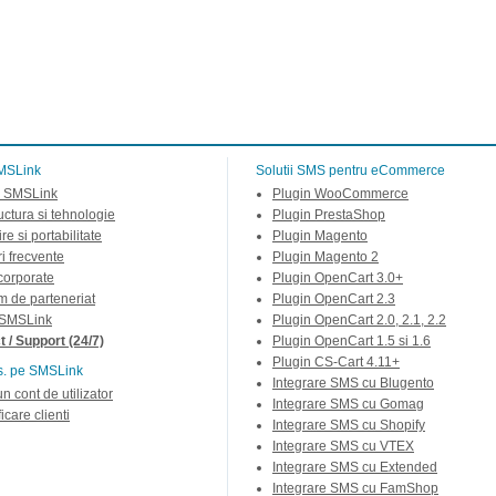
MSLink
Solutii SMS pentru eCommerce
 SMSLink
Plugin WooCommerce
ructura si tehnologie
Plugin PrestaShop
re si portabilitate
Plugin Magento
ri frecvente
Plugin Magento 2
 corporate
Plugin OpenCart 3.0+
m de parteneriat
Plugin OpenCart 2.3
 SMSLink
Plugin OpenCart 2.0, 2.1, 2.2
 / Support (24/7)
Plugin OpenCart 1.5 si 1.6
Plugin CS-Cart 4.11+
s. pe SMSLink
Integrare SMS cu Blugento
un cont de utilizator
Integrare SMS cu Gomag
icare clienti
Integrare SMS cu Shopify
Integrare SMS cu VTEX
Integrare SMS cu Extended
Integrare SMS cu FamShop