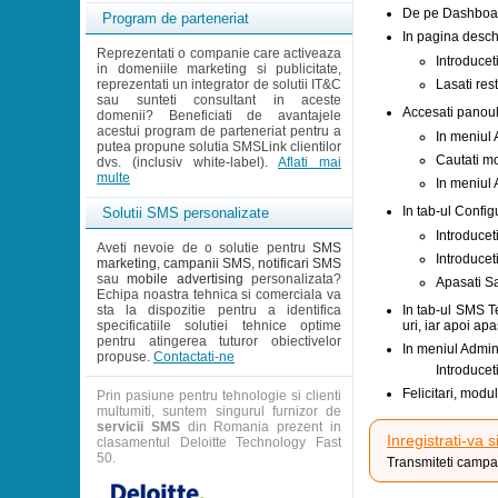
De pe Dashboard-
Program de parteneriat
In pagina desc
Reprezentati o companie care activeaza
Introducet
in domeniile marketing si publicitate,
reprezentati un integrator de solutii IT&C
Lasati res
sau sunteti consultant in aceste
Accesati panoul
domenii? Beneficiati de avantajele
acestui program de parteneriat pentru a
In meniul
putea propune solutia SMSLink clientilor
Cautati mo
dvs. (inclusiv white-label).
Aflati mai
multe
In meniul 
In tab-ul Config
Solutii SMS personalizate
Introducet
Aveti nevoie de o solutie pentru
SMS
Introduce
marketing
,
campanii SMS
,
notificari SMS
sau
mobile advertising
personalizata?
Apasati S
Echipa noastra tehnica si comerciala va
sta la dispozitie pentru a identifica
In tab-ul SMS T
specificatiile solutiei tehnice optime
uri, iar apoi ap
pentru atingerea tuturor obiectivelor
In meniul Admin
propuse.
Contactati-ne
Introducet
Felicitari, modu
Prin pasiune pentru tehnologie si clienti
multumiti, suntem singurul furnizor de
servicii SMS
din Romania prezent in
Inregistrati-va s
clasamentul Deloitte Technology Fast
50.
Transmiteti campan