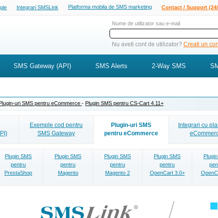
Platforma mobila de SMS marketing
ogie
Integrari SMSLink
Contact / Support (24/
Nume de utilizator sau e-mail
Nu aveti cont de utilizator?
Creati un cont
SMS Gateway (API)
SMS Alerts
2-Way SMS
SM
Plugin-uri SMS pentru eCommerce
-
Plugin SMS pentru CS-Cart 4.11+
Exemple cod pentru
Plugin-uri SMS
Integrari cu pl
PI)
SMS Gateway
pentru eCommerce
eCommer
Plugin SMS
Plugin SMS
Plugin SMS
Plugin SMS
Plugi
pentru
pentru
pentru
pentru
pen
PrestaShop
Magento
Magento 2
OpenCart 3.0+
OpenCa