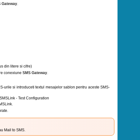
 Gateway
.
in litere si cifre)
are conexiune
SMS Gateway
.
MS-urile si introduceti textul mesajelor sablon pentru aceste SMS-
 SMSLink - Test Configuration
SMSLink.
rate.
au Mail to SMS.