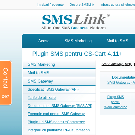
Intrebari frecvente
Despre SMSLink
Infrastructura si tehnol
Acasa
SMS Marketing
Mail to SMS
Plugin SMS pentru CS-Cart 4.11+
SMS Marketing
SMS Gateway (API)
-
Mail to SMS
Documentatie
SMS Gateway
SMS Gateway (A
Specificatii SMS Gateway (API)
Plugin SMS
Tarife de utilizare
pentru
Documentatie SMS Gateway (SMS API)
WooCommerce
Exemple cod pentru SMS Gateway
Plugin-uri SMS pentru eCommerce
Integrari cu platforme RPA/automation