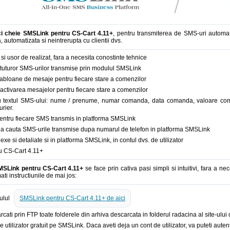
ci cheie SMSLink pentru CS-Cart 4.11+
, pentru transmiterea de SMS-uri automat
 automatizata si neintrerupta cu clientii dvs.
 si usor de realizat, fara a necesita conostinte tehnice
tuturor SMS-urilor transmise prin modulul SMSLink
abloane de mesaje pentru fiecare stare a comenzilor
zactivarea mesajelor pentru fiecare stare a comenzilor
ru textul SMS-ului: nume / prenume, numar comanda, data comanda, valoare co
rier.
t pentru fiecare SMS transmis in platforma SMSLink
e a cauta SMS-urile transmise dupa numarul de telefon in platforma SMSLink
e si detaliate si in platforma SMSLink, in contul dvs. de utilizator
u CS-Cart 4.11+
MSLink pentru CS-Cart 4.11+
se face prin cativa pasi simpli si intuitivi, fara a 
ti instructiunile de mai jos:
ulul
SMSLink pentru CS-Cart 4.11+ de aici
rcati prin FTP toate folderele din arhiva descarcata in folderul radacina al site-ului 
e utilizator gratuit pe SMSLink. Daca aveti deja un cont de utilizator, va puteti autent