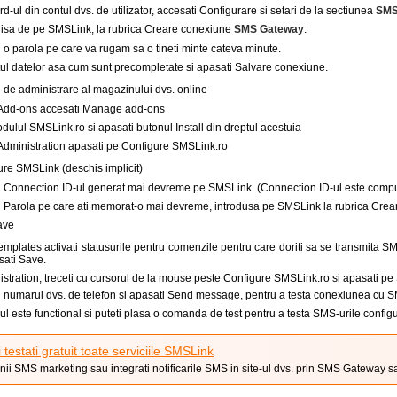
ul din contul dvs. de utilizator, accesati Configurare si setari de la sectiunea
SMS
hisa de pe SMSLink, la rubrica Creare conexiune
SMS Gateway
:
i o parola pe care va rugam sa o tineti minte cateva minute.
tul datelor asa cum sunt precompletate si apasati Salvare conexiune.
 de administrare al magazinului dvs. online
 Add-ons accesati Manage add-ons
dulul SMSLink.ro si apasati butonul Install din dreptul acestuia
Administration apasati pe Configure SMSLink.ro
ure SMSLink (deschis implicit)
i Connection ID-ul generat mai devreme pe SMSLink. (Connection ID-ul este compus d
ti Parola pe care ati memorat-o mai devreme, introdusa pe SMSLink la rubrica Cre
ave
emplates activati statusurile pentru comenzile pentru care doriti sa se transmita S
asati Save.
istration, treceti cu cursorul de la mouse peste Configure SMSLink.ro si apasati pe
i numarul dvs. de telefon si apasati Send message, pentru a testa conexiunea cu 
lul este functional si puteti plasa o comanda de test pentru a testa SMS-urile configu
i testati gratuit toate serviciile SMSLink
ii SMS marketing sau integrati notificarile SMS in site-ul dvs. prin SMS Gateway s