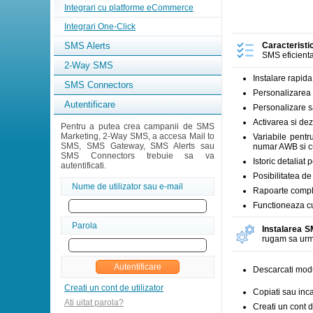
Integrari cu platforme eCommerce
Integrari One-Click
SMS Alerts
Caracteristi
SMS eficienta,
2-Way SMS
Instalare rapida
SMS Connectors
Personalizarea 
Autentificare
Personalizare s
Activarea si de
Pentru a putea crea campanii de SMS
Marketing, 2-Way SMS, a accesa Mail to
Variabile pent
SMS, SMS Gateway, SMS Alerts sau
numar AWB si cu
SMS Connectors trebuie sa va
Istoric detalia
autentificati.
Posibilitatea d
Nume de utilizator sau e-mail
Rapoarte complex
Functioneaza c
Parola
Instalarea S
rugam sa urma
Descarcati mod
Creati un cont de utilizator
Copiati sau inca
Ati uitat parola?
Creati un cont d