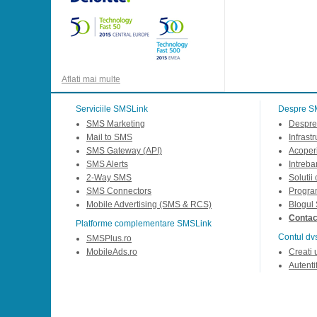
Aflati mai multe
Serviciile SMSLink
Despre S
SMS Marketing
Despre
Mail to SMS
Infrast
SMS Gateway (API)
Acoperi
SMS Alerts
Intreba
2-Way SMS
Solutii
SMS Connectors
Progra
Mobile Advertising (SMS & RCS)
Blogul
Contact
Platforme complementare SMSLink
Contul dv
SMSPlus.ro
MobileAds.ro
Creati 
Autentif