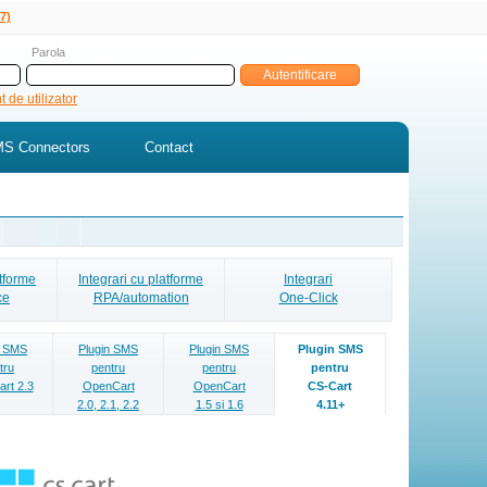
7)
Parola
 de utilizator
S Connectors
Contact
atforme
Integrari cu platforme
Integrari
ce
RPA/automation
One-Click
n SMS
Plugin SMS
Plugin SMS
Plugin SMS
tru
pentru
pentru
pentru
rt 2.3
OpenCart
OpenCart
CS-Cart
2.0, 2.1, 2.2
1.5 si 1.6
4.11+