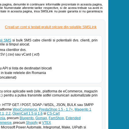
ta pagina, denumite in continuare informatiile prezentate in aceasta pagina,
de Numerotatie aferente tarilor respective, si de aceea trebuie sa aveti in
zentate in aceasta pagina, insa SMSLink nu poate garanta si nu garanteaza
Creati un cont si testati gratuit oricare din solutiile SMSLink
ii SMS
si bulk SMS catre clientii si potentialii dvs. clienti, prin
ile si timpul alocat.
ea clientilor dvs.
 CSV (.csv) sau vCard (.vcf)
PI si lista de destinatari blocati
in toate retelele din Romania
oncatenat)
cu orice aplicatie web (site, platforma de eCommerce, magazin
.) pentru a putea transmite astfel comunicari automatizate prin
atoe: HTTP GET / POST, SOAP / WSDL, JSON, BULK sau SMPP
platforme
WooCommerce
,
PrestaShop 1.5 - 1.7+
,
Magento 1
.1, 2.2
,
OpenCart 1.5 si 1.6
si
CS-Cart
nia
, precum
Blugento
,
Gomag
,
FamShop
,
Extended
ommerce
, precum
Shopify
si
VTEX
 Microsoft Power Automate, Integromat, Make, UiPath si