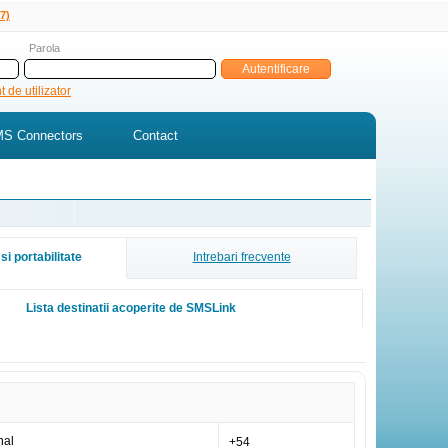
7)
Parola
 de utilizator
S Connectors
Contact
si portabilitate
Intrebari frecvente
Lista destinatii acoperite de SMSLink
nal
+54