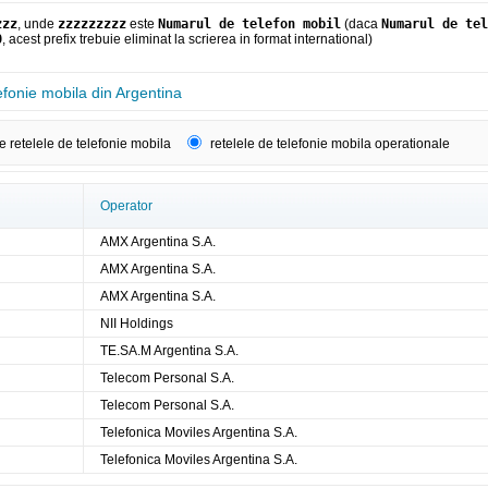
zzz
, unde
zzzzzzzzz
este
Numarul de telefon mobil
(daca
Numarul de tel
0
, acest prefix trebuie eliminat la scrierea in format international)
efonie mobila din Argentina
e retelele de telefonie mobila
retelele de telefonie mobila operationale
Operator
AMX Argentina S.A.
AMX Argentina S.A.
AMX Argentina S.A.
NII Holdings
TE.SA.M Argentina S.A.
Telecom Personal S.A.
Telecom Personal S.A.
Telefonica Moviles Argentina S.A.
Telefonica Moviles Argentina S.A.