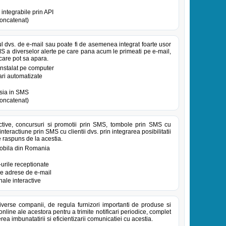
 integrabile prin API
oncatenat)
ul dvs. de e-mail sau poate fi de asemenea integrat foarte usor
MS a diverselor alerte pe care pana acum le primeati pe e-mail,
 care pot sa apara.
 instalat pe computer
ari automatizate
tsia in SMS
oncatenat)
ive, concursuri si promotii prin SMS, tombole prin SMS cu
nteractiune prin SMS cu clientii dvs. prin integrarea posibilitatii
e raspuns de la acestia.
 mobila din Romania
urile receptionate
re adrese de e-mail
ale interactive
iverse companii, de regula furnizori importanti de produse si
online ale acestora pentru a trimite notificari periodice, complet
rea imbunatatirii si eficientizarii comunicatiei cu acestia.