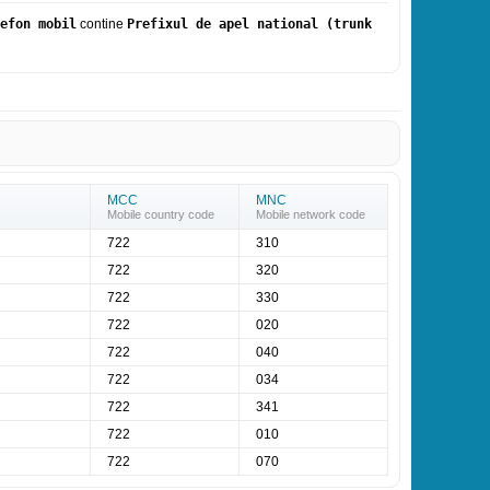
efon mobil
contine
Prefixul de apel national (trunk
MCC
MNC
Mobile country code
Mobile network code
722
310
722
320
722
330
722
020
722
040
722
034
722
341
722
010
722
070