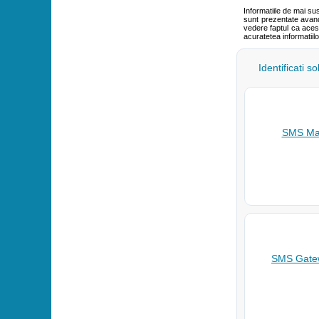
Informatiile de mai su
sunt prezentate avand 
vedere faptul ca aces
acuratetea informatiil
Identificati s
SMS Mar
SMS Gatew