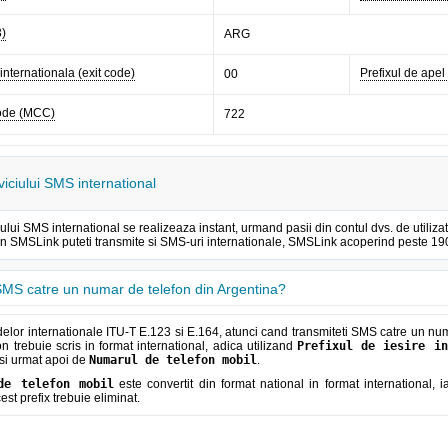
3)
ARG
 internationala (exit code)
Prefixul de apel 
00
code (MCC)
722
viciului SMS international
iului SMS international se realizeaza instant, urmand pasii din contul dvs. de util
rin SMSLink puteti transmite si SMS-uri internationale, SMSLink acoperind peste 190 
MS catre un numar de telefon din Argentina?
lor internationale ITU-T E.123 si E.164, atunci cand transmiteti SMS catre un numa
n trebuie scris in format international, adica utilizand
Prefixul de iesire in
si urmat apoi de
Numarul de telefon mobil
.
de telefon mobil
este convertit din format national in format international, 
cest prefix trebuie eliminat.