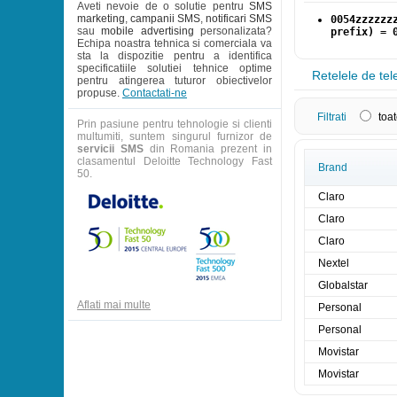
Aveti nevoie de o solutie pentru
SMS
marketing
,
campanii SMS
,
notificari SMS
0054zzzzzz
sau
mobile advertising
personalizata?
prefix) = 
Echipa noastra tehnica si comerciala va
sta la dispozitie pentru a identifica
specificatiile solutiei tehnice optime
Retelele de tel
pentru atingerea tuturor obiectivelor
propuse.
Contactati-ne
Filtrati
toat
Prin pasiune pentru tehnologie si clienti
multumiti, suntem singurul furnizor de
servicii SMS
din Romania prezent in
clasamentul Deloitte Technology Fast
Brand
50.
Claro
Claro
Claro
Nextel
Globalstar
Aflati mai multe
Personal
Personal
Movistar
Movistar