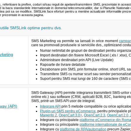
s, referitoare la prefixe, coduri si/sau reguli de apelare/transmitere SMS, prezentate in aceas
la baza standardele internationale in domeniul telecomunicatiilor, dar si Planurile Nationale 
tea pot sa se modifice. SMSLink face eforturi pentru a mentine actualizate informatiile pre
or prezentate in aceasta pagina.
olutiile SMSLink optime pentru dvs.
SMS Marketing va permite sa lansati in orice moment
campan
care sa promovati produsele si serviciile dvs., optimizand costur
Numar nelimitat de grupuri de destinatari pentru organizar
keting
Import destinatari din fisiere Microsoft Excel (.xls / .xlsx),
Administrare destinatari prin API (Live Update)
Rapoarte de livrare detaliate
Dezabonare prin SMS, prin formular online, short URL sau A
Transmitere SMS cu numar scurt sau sender personalizat 
Suport pentru SMS mai lungi de 160 de caractere (SMS c
SMS Gateway (API) permite integrarea transmiterii SMS-urilor 
online etc.) sau software (CRM, aplicatii B2B, B2C, banking etc
SMS, printr-un SMS API usor de integrat.
ay (API)
Integrare API
prin 5 metode compatibile cu orice aplic
Plugin-uri SMS pentru eCommerce
, pentru principalele 
Magento 2
,
OpenCart 3.0+
,
OpenCart 2.3
,
OpenCart 2.0, 2
Integrare cu principalele
platforme eCommerce din Roma
Integrare cu principalele
platforme internationale de eC
Integrare cu
platforme de RPA/automation
precum Zapier,