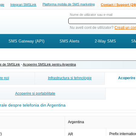
Platforma mobila de SMS marketing
ogie
Integrari SMSLink
Contact / Support (24/
Nume de utilizator sau e-mail
Nu aveti cont de utilizator?
Creati un cont
SMS Gateway (API)
SMS Alerts
2-Way SMS
SM
ite de SMSLink
-
Acoperire SMSLink pentru Argentina
e noi
Infrastructura si tehnologie
Acoperire 
Acoperire si portabilitate
rale despre telefonia din Argentina
Argentina
2)
Prefix internatio
AR