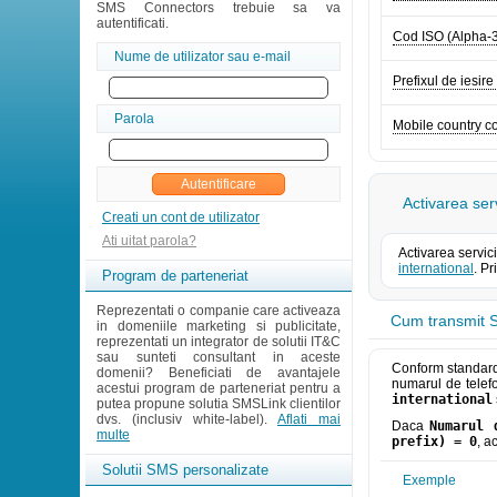
SMS Connectors trebuie sa va
autentificati.
Cod ISO (Alpha-
Nume de utilizator sau e-mail
Prefixul de iesire
Parola
Mobile country 
Activarea ser
Creati un cont de utilizator
Ati uitat parola?
Activarea servic
international
. P
Program de parteneriat
Reprezentati o companie care activeaza
Cum transmit S
in domeniile marketing si publicitate,
reprezentati un integrator de solutii IT&C
sau sunteti consultant in aceste
Conform standarde
domenii? Beneficiati de avantajele
numarul de telefo
acestui program de parteneriat pentru a
international
putea propune solutia SMSLink clientilor
dvs. (inclusiv white-label).
Aflati mai
Daca
Numarul 
multe
prefix) = 0
, a
Solutii SMS personalizate
Exemple