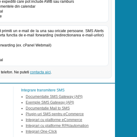
e expeditii care pot include AWB sau ramburs
nimentele din calendar
al
te
d primiti un e-mail de la una sau oricate persoane. SMS Alerts
ta functia de e-mail forwarding (redirectionarea e-mail-urilor)
forwarding (ex. cPanel Webmail)
al
 telefon. Ne puteti
contacta aici
.
Integrare transmitere SMS
Documentatie SMS Gateway (API)
Exemple SMS Gateway (API)
Documentatie Mail to SMS
Plugin-uri SMS pentru eCommerce
Integrari cu platforme eCommerce
Integrari cu platforme RPA/automation
Integrari One-Click