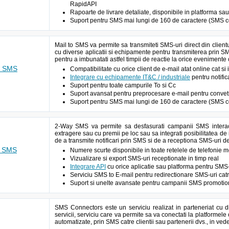
RapidAPI
Rapoarte de livrare detaliate, disponibile in platforma sau
Suport pentru SMS mai lungi de 160 de caractere (SMS c
Mail to SMS va permite sa transmiteti SMS-uri direct din client
cu diverse aplicatii si echipamente pentru transmiterea prin S
pentru a imbunatati astfel timpii de reactie la orice evenimente
o SMS
Compatibilitate cu orice client de e-mail atat online cat si
Integrare cu echipamente IT&C / industriale
pentru notific
Suport pentru toate campurile To si Cc
Suport avansat pentru preprocesare e-mail pentru conve
Suport pentru SMS mai lungi de 160 de caractere (SMS c
2-Way SMS va permite sa desfasurati campanii SMS interact
extragere sau cu premii pe loc sau sa integrati posibilitatea de i
de a transmite notificari prin SMS si de a receptiona SMS-uri d
y SMS
Numere scurte disponibile in toate retelele de telefonie
Vizualizare si export SMS-uri receptionate in timp real
Integrare API
cu orice aplicatie sau platforma pentru SMS-
Serviciu SMS to E-mail pentru redirectionare SMS-uri cat
Suport si unelte avansate pentru campanii SMS promotion
SMS Connectors este un serviciu realizat in parteneriat cu d
servicii, serviciu care va permite sa va conectati la platformele 
automatizate, prin SMS catre clientii sau partenerii dvs., in vede