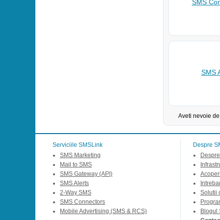
SMS Con
SMS A
Aveti nevoie de
Serviciile SMSLink
Despre S
SMS Marketing
Despre
Mail to SMS
Infrast
SMS Gateway (API)
Acoperi
SMS Alerts
Intreba
2-Way SMS
Solutii
SMS Connectors
Progra
Mobile Advertising (SMS & RCS)
Blogul