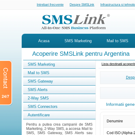
Intrebari frecvente
Despre SMSLink
Infrastructura si tehnol
Acasa
SMS Marketing
Mail to SMS
Acoperire SMSLink pentru Argentina
SMS Marketing
Lista destinatii acoper
Mail to SMS
Despr
SMS Gateway
SMS Alerts
2-Way SMS
Informatii gene
SMS Connectors
Autentificare
Denumire
Pentru a putea crea campanii de SMS
Marketing, 2-Way SMS, a accesa Mail to
SMS, SMS Gateway, SMS Alerts sau
Cod ISO (Alpha-