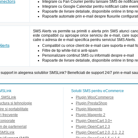
nectors
Integrare cu Fan Courier pentru lansare SMS de notificar
Integrare cu Google Calendar pentru notificari catre eve
Rapoarte de livrare detaliate, disponibile online in timp re
Rapoarte automate prin e-mail despre fluxurile configura
SMS Alerts va permite sa primiti o alerta prin SMS atunci can
este compatibil cu aproape orice serviciu de e-mail, care supor
catre o adresa de e-mail specifica pentru serviciul SMS Alerts.
lerts
Compatibil cu orice client de e-mail care suporta e-mail 
Filtre de tip white-list si anti-spam
Personalizare continut SMS cu informatii despre e-mail
Rapoarte de livrare detaliate, disponibile online in timp re
 support in alegerea solutiilor SMSLink? Beneficiati de support 24/7 prin e-mail sau
MSLink
Solutii SMS pentru eCommerce
 SMSLink
Plugin WooCommerce
ructura si tehnologie
Plugin PrestaShop
re si portabilitate
Plugin Magento
ri frecvente
Plugin Magento 2
 corporate
Plugin OpenCart 3.0+
m de parteneriat
Plugin OpenCart 2.3
 SMSLink
Plugin OpenCart 2.0, 2.1, 2.2