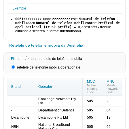
Exemple
0061zzzzzzzzz
, unde
zzzzzzzzz
este
Numarul de telefon
mobil
(daca
Numarul de telefon mobil
contine
Prefixul de
apel national (trunk prefix) = 0
, acest prefix trebuie
eliminat la scrierea in format international)
Retelele de telefonie mobila din Australia
Filtrati
toate retelele de telefonie mobila
retelele de telefonie mobila operationale
MCC
MNC
Mobile
Mobile
Brand
Operator
country
network
code
code
Challenge Networks Pty
-
505
23
Ltd
-
Department of Defence
505
04
Lycamobile
Lycamobile Pty Ltd
505
19
National Broadband
NBN
505
62
Network Co.