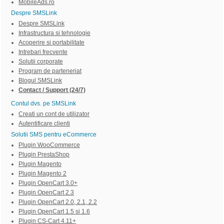
MobileAds.ro
Despre SMSLink
Despre SMSLink
Infrastructura si tehnologie
Acoperire si portabilitate
Intrebari frecvente
Solutii corporate
Program de parteneriat
Blogul SMSLink
Contact / Support (24/7)
Contul dvs. pe SMSLink
Creati un cont de utilizator
Autentificare clienti
Solutii SMS pentru eCommerce
Plugin WooCommerce
Plugin PrestaShop
Plugin Magento
Plugin Magento 2
Plugin OpenCart 3.0+
Plugin OpenCart 2.3
Plugin OpenCart 2.0, 2.1, 2.2
Plugin OpenCart 1.5 si 1.6
Plugin CS-Cart 4.11+