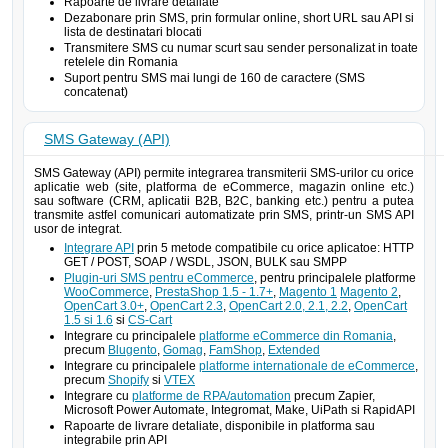
Rapoarte de livrare detaliate
Dezabonare prin SMS, prin formular online, short URL sau API si
lista de destinatari blocati
Transmitere SMS cu numar scurt sau sender personalizat in toate
retelele din Romania
Suport pentru SMS mai lungi de 160 de caractere (SMS
concatenat)
SMS Gateway (API)
SMS Gateway (API) permite integrarea transmiterii SMS-urilor cu orice
aplicatie web (site, platforma de eCommerce, magazin online etc.)
sau software (CRM, aplicatii B2B, B2C, banking etc.) pentru a putea
transmite astfel comunicari automatizate prin SMS, printr-un SMS API
usor de integrat.
Integrare API
prin 5 metode compatibile cu orice aplicatoe: HTTP
GET / POST, SOAP / WSDL, JSON, BULK sau SMPP
Plugin-uri SMS pentru eCommerce
, pentru principalele platforme
WooCommerce
,
PrestaShop 1.5 - 1.7+
,
Magento 1
Magento 2
,
OpenCart 3.0+
,
OpenCart 2.3
,
OpenCart 2.0, 2.1, 2.2
,
OpenCart
1.5 si 1.6
si
CS-Cart
Integrare cu principalele
platforme eCommerce din Romania
,
precum
Blugento
,
Gomag
,
FamShop
,
Extended
Integrare cu principalele
platforme internationale de eCommerce
,
precum
Shopify
si
VTEX
Integrare cu
platforme de RPA/automation
precum Zapier,
Microsoft Power Automate, Integromat, Make, UiPath si RapidAPI
Rapoarte de livrare detaliate, disponibile in platforma sau
integrabile prin API