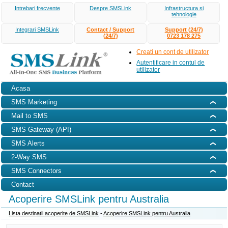
Intrebari frecvente
Despre SMSLink
Infrastructura si
tehnologie
Integrari SMSLink
Contact / Support
Support (24/7)
(24/7)
0723 178 275
Creati un cont de utilizator
Autentificare in contul de
utilizator
Acasa
SMS Marketing
Mail to SMS
SMS Gateway (API)
SMS Alerts
2-Way SMS
SMS Connectors
Contact
Acoperire SMSLink pentru Australia
Lista destinatii acoperite de SMSLink
-
Acoperire SMSLink pentru Australia