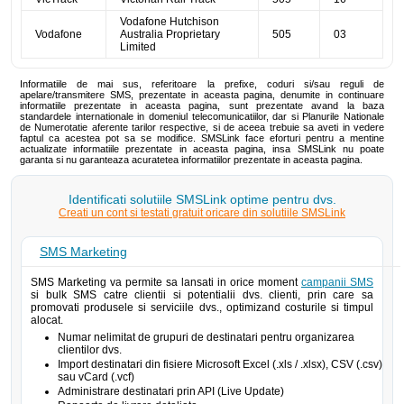
Vodafone Hutchison
Vodafone
Australia Proprietary
505
03
Limited
Informatiile de mai sus, referitoare la prefixe, coduri si/sau reguli de
apelare/transmitere SMS, prezentate in aceasta pagina, denumite in continuare
informatiile prezentate in aceasta pagina, sunt prezentate avand la baza
standardele internationale in domeniul telecomunicatiilor, dar si Planurile Nationale
de Numerotatie aferente tarilor respective, si de aceea trebuie sa aveti in vedere
faptul ca acestea pot sa se modifice. SMSLink face eforturi pentru a mentine
actualizate informatiile prezentate in aceasta pagina, insa SMSLink nu poate
garanta si nu garanteaza acuratetea informatiilor prezentate in aceasta pagina.
Identificati solutiile SMSLink optime pentru dvs.
Creati un cont si testati gratuit oricare din solutiile SMSLink
SMS Marketing
SMS Marketing va permite sa lansati in orice moment
campanii SMS
si bulk SMS catre clientii si potentialii dvs. clienti, prin care sa
promovati produsele si serviciile dvs., optimizand costurile si timpul
alocat.
Numar nelimitat de grupuri de destinatari pentru organizarea
clientilor dvs.
Import destinatari din fisiere Microsoft Excel (.xls / .xlsx), CSV (.csv)
sau vCard (.vcf)
Administrare destinatari prin API (Live Update)