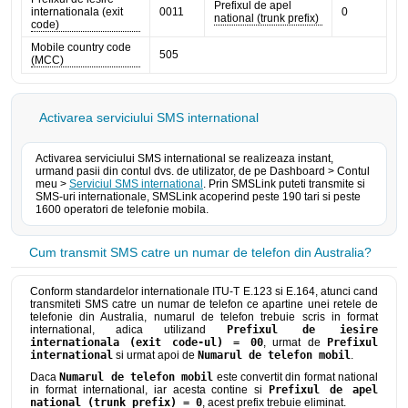
Prefixul de apel
internationala (exit
0011
0
national (trunk prefix)
code)
Mobile country code
505
(MCC)
Activarea serviciului SMS international
Activarea serviciului SMS international se realizeaza instant,
urmand pasii din contul dvs. de utilizator, de pe Dashboard > Contul
meu >
Serviciul SMS international
. Prin SMSLink puteti transmite si
SMS-uri internationale, SMSLink acoperind peste 190 tari si peste
1600 operatori de telefonie mobila.
Cum transmit SMS catre un numar de telefon din Australia?
Conform standardelor internationale ITU-T E.123 si E.164, atunci cand
transmiteti SMS catre un numar de telefon ce apartine unei retele de
telefonie din Australia, numarul de telefon trebuie scris in format
international, adica utilizand
Prefixul de iesire
internationala (exit code-ul) = 00
, urmat de
Prefixul
international
si urmat apoi de
Numarul de telefon mobil
.
Daca
Numarul de telefon mobil
este convertit din format national
in format international, iar acesta contine si
Prefixul de apel
national (trunk prefix) = 0
, acest prefix trebuie eliminat.