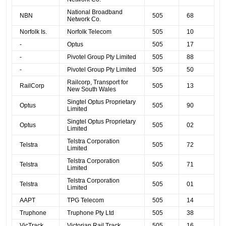
National Broadband
NBN
505
68
Network Co.
Norfolk Is.
Norfolk Telecom
505
10
-
Optus
505
17
-
Pivotel Group Pty Limited
505
88
-
Pivotel Group Pty Limited
505
50
Railcorp, Transport for
RailCorp
505
13
New South Wales
Singtel Optus Proprietary
Optus
505
90
Limited
Singtel Optus Proprietary
Optus
505
02
Limited
Telstra Corporation
Telstra
505
72
Limited
Telstra Corporation
Telstra
505
71
Limited
Telstra Corporation
Telstra
505
01
Limited
AAPT
TPG Telecom
505
14
Truphone
Truphone Pty Ltd
505
38
VicTrack
Victorian Rail Track
505
16