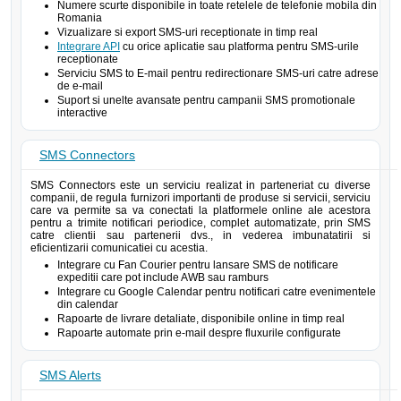
Numere scurte disponibile in toate retelele de telefonie mobila din
Romania
Vizualizare si export SMS-uri receptionate in timp real
Integrare API
cu orice aplicatie sau platforma pentru SMS-urile
receptionate
Serviciu SMS to E-mail pentru redirectionare SMS-uri catre adrese
de e-mail
Suport si unelte avansate pentru campanii SMS promotionale
interactive
SMS Connectors
SMS Connectors este un serviciu realizat in parteneriat cu diverse
companii, de regula furnizori importanti de produse si servicii, serviciu
care va permite sa va conectati la platformele online ale acestora
pentru a trimite notificari periodice, complet automatizate, prin SMS
catre clientii sau partenerii dvs., in vederea imbunatatirii si
eficientizarii comunicatiei cu acestia.
Integrare cu Fan Courier pentru lansare SMS de notificare
expeditii care pot include AWB sau ramburs
Integrare cu Google Calendar pentru notificari catre evenimentele
din calendar
Rapoarte de livrare detaliate, disponibile online in timp real
Rapoarte automate prin e-mail despre fluxurile configurate
SMS Alerts