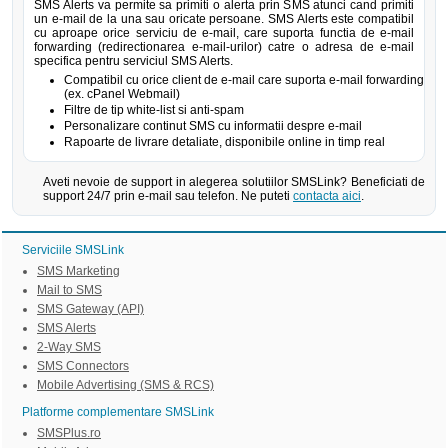
SMS Alerts va permite sa primiti o alerta prin SMS atunci cand primiti
un e-mail de la una sau oricate persoane. SMS Alerts este compatibil
cu aproape orice serviciu de e-mail, care suporta functia de e-mail
forwarding (redirectionarea e-mail-urilor) catre o adresa de e-mail
specifica pentru serviciul SMS Alerts.
Compatibil cu orice client de e-mail care suporta e-mail forwarding
(ex. cPanel Webmail)
Filtre de tip white-list si anti-spam
Personalizare continut SMS cu informatii despre e-mail
Rapoarte de livrare detaliate, disponibile online in timp real
Aveti nevoie de support in alegerea solutiilor SMSLink? Beneficiati de
support 24/7 prin e-mail sau telefon. Ne puteti
contacta aici
.
Serviciile SMSLink
SMS Marketing
Mail to SMS
SMS Gateway (API)
SMS Alerts
2-Way SMS
SMS Connectors
Mobile Advertising (SMS & RCS)
Platforme complementare SMSLink
SMSPlus.ro