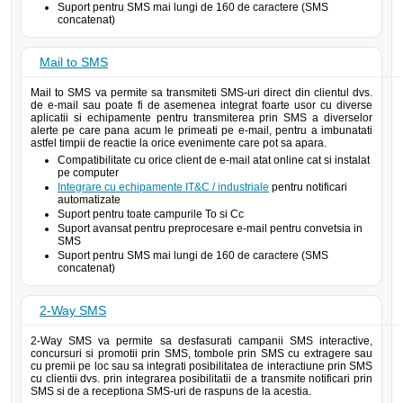
Suport pentru SMS mai lungi de 160 de caractere (SMS
concatenat)
Mail to SMS
Mail to SMS va permite sa transmiteti SMS-uri direct din clientul dvs.
de e-mail sau poate fi de asemenea integrat foarte usor cu diverse
aplicatii si echipamente pentru transmiterea prin SMS a diverselor
alerte pe care pana acum le primeati pe e-mail, pentru a imbunatati
astfel timpii de reactie la orice evenimente care pot sa apara.
Compatibilitate cu orice client de e-mail atat online cat si instalat
pe computer
Integrare cu echipamente IT&C / industriale
pentru notificari
automatizate
Suport pentru toate campurile To si Cc
Suport avansat pentru preprocesare e-mail pentru convetsia in
SMS
Suport pentru SMS mai lungi de 160 de caractere (SMS
concatenat)
2-Way SMS
2-Way SMS va permite sa desfasurati campanii SMS interactive,
concursuri si promotii prin SMS, tombole prin SMS cu extragere sau
cu premii pe loc sau sa integrati posibilitatea de interactiune prin SMS
cu clientii dvs. prin integrarea posibilitatii de a transmite notificari prin
SMS si de a receptiona SMS-uri de raspuns de la acestia.