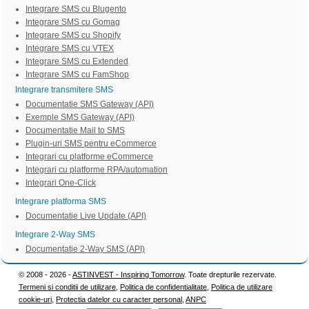
Integrare SMS cu Blugento
Integrare SMS cu Gomag
Integrare SMS cu Shopify
Integrare SMS cu VTEX
Integrare SMS cu Extended
Integrare SMS cu FamShop
Integrare transmitere SMS
Documentatie SMS Gateway (API)
Exemple SMS Gateway (API)
Documentatie Mail to SMS
Plugin-uri SMS pentru eCommerce
Integrari cu platforme eCommerce
Integrari cu platforme RPA/automation
Integrari One-Click
Integrare platforma SMS
Documentatie Live Update (API)
Integrare 2-Way SMS
Documentatie 2-Way SMS (API)
© 2008 - 2026 -
ASTINVEST - Inspiring Tomorrow
. Toate drepturile rezervate.
Termeni si conditii de utilizare
,
Politica de confidentialitate
,
Politica de utilizare
cookie-uri
,
Protectia datelor cu caracter personal
,
ANPC