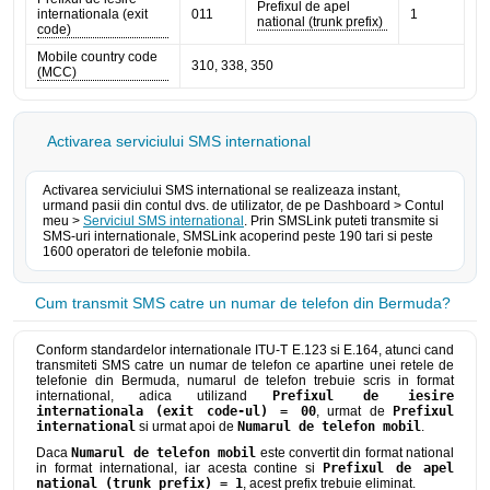
Prefixul de apel
internationala (exit
011
1
national (trunk prefix)
code)
Mobile country code
310, 338, 350
(MCC)
Activarea serviciului SMS international
Activarea serviciului SMS international se realizeaza instant,
urmand pasii din contul dvs. de utilizator, de pe Dashboard > Contul
meu >
Serviciul SMS international
. Prin SMSLink puteti transmite si
SMS-uri internationale, SMSLink acoperind peste 190 tari si peste
1600 operatori de telefonie mobila.
Cum transmit SMS catre un numar de telefon din Bermuda?
Conform standardelor internationale ITU-T E.123 si E.164, atunci cand
transmiteti SMS catre un numar de telefon ce apartine unei retele de
telefonie din Bermuda, numarul de telefon trebuie scris in format
international, adica utilizand
Prefixul de iesire
internationala (exit code-ul) = 00
, urmat de
Prefixul
international
si urmat apoi de
Numarul de telefon mobil
.
Daca
Numarul de telefon mobil
este convertit din format national
in format international, iar acesta contine si
Prefixul de apel
national (trunk prefix) = 1
, acest prefix trebuie eliminat.