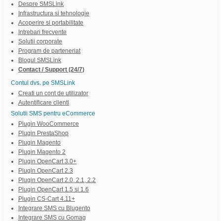
Despre SMSLink
Infrastructura si tehnologie
Acoperire si portabilitate
Intrebari frecvente
Solutii corporate
Program de parteneriat
Blogul SMSLink
Contact / Support (24/7)
Contul dvs. pe SMSLink
Creati un cont de utilizator
Autentificare clienti
Solutii SMS pentru eCommerce
Plugin WooCommerce
Plugin PrestaShop
Plugin Magento
Plugin Magento 2
Plugin OpenCart 3.0+
Plugin OpenCart 2.3
Plugin OpenCart 2.0, 2.1, 2.2
Plugin OpenCart 1.5 si 1.6
Plugin CS-Cart 4.11+
Integrare SMS cu Blugento
Integrare SMS cu Gomag