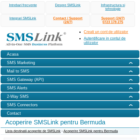
Intrebari frecvente
Despre SMSLink
Infrastructura si
tehnologie
Integrari SMSLink
Contact / Support
Support (24/7)
(24/7)
0723 178 275
Creati un cont de utilizator
Autentificare in contul de
utilizator
Acasa
SMS Marketing
Mail to SMS
SMS Gateway (API)
SMS Alerts
2-Way SMS
SMS Connectors
Contact
Acoperire SMSLink pentru Bermuda
Lista destinatii acoperite de SMSLink
-
Acoperire SMSLink pentru Bermuda