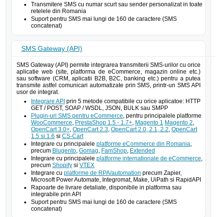
Transmitere SMS cu numar scurt sau sender personalizat in toate
retelele din Romania
Suport pentru SMS mai lungi de 160 de caractere (SMS
concatenat)
SMS Gateway (API)
SMS Gateway (API) permite integrarea transmiterii SMS-urilor cu orice
aplicatie web (site, platforma de eCommerce, magazin online etc.)
sau software (CRM, aplicatii B2B, B2C, banking etc.) pentru a putea
transmite astfel comunicari automatizate prin SMS, printr-un SMS API
usor de integrat.
Integrare API
prin 5 metode compatibile cu orice aplicatoe: HTTP
GET / POST, SOAP / WSDL, JSON, BULK sau SMPP
Plugin-uri SMS pentru eCommerce
, pentru principalele platforme
WooCommerce
,
PrestaShop 1.5 - 1.7+
,
Magento 1
Magento 2
,
OpenCart 3.0+
,
OpenCart 2.3
,
OpenCart 2.0, 2.1, 2.2
,
OpenCart
1.5 si 1.6
si
CS-Cart
Integrare cu principalele
platforme eCommerce din Romania
,
precum
Blugento
,
Gomag
,
FamShop
,
Extended
Integrare cu principalele
platforme internationale de eCommerce
,
precum
Shopify
si
VTEX
Integrare cu
platforme de RPA/automation
precum Zapier,
Microsoft Power Automate, Integromat, Make, UiPath si RapidAPI
Rapoarte de livrare detaliate, disponibile in platforma sau
integrabile prin API
Suport pentru SMS mai lungi de 160 de caractere (SMS
concatenat)