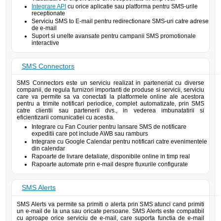
Integrare API
cu orice aplicatie sau platforma pentru SMS-urile
receptionate
Serviciu SMS to E-mail pentru redirectionare SMS-uri catre adrese
de e-mail
Suport si unelte avansate pentru campanii SMS promotionale
interactive
SMS Connectors
SMS Connectors este un serviciu realizat in parteneriat cu diverse
companii, de regula furnizori importanti de produse si servicii, serviciu
care va permite sa va conectati la platformele online ale acestora
pentru a trimite notificari periodice, complet automatizate, prin SMS
catre clientii sau partenerii dvs., in vederea imbunatatirii si
eficientizarii comunicatiei cu acestia.
Integrare cu Fan Courier pentru lansare SMS de notificare
expeditii care pot include AWB sau ramburs
Integrare cu Google Calendar pentru notificari catre evenimentele
din calendar
Rapoarte de livrare detaliate, disponibile online in timp real
Rapoarte automate prin e-mail despre fluxurile configurate
SMS Alerts
SMS Alerts va permite sa primiti o alerta prin SMS atunci cand primiti
un e-mail de la una sau oricate persoane. SMS Alerts este compatibil
cu aproape orice serviciu de e-mail, care suporta functia de e-mail