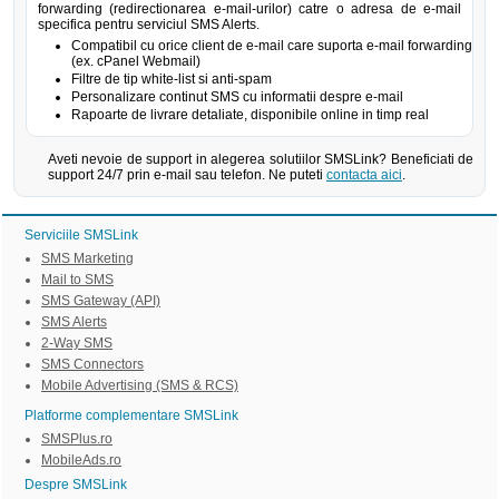
forwarding (redirectionarea e-mail-urilor) catre o adresa de e-mail
specifica pentru serviciul SMS Alerts.
Compatibil cu orice client de e-mail care suporta e-mail forwarding
(ex. cPanel Webmail)
Filtre de tip white-list si anti-spam
Personalizare continut SMS cu informatii despre e-mail
Rapoarte de livrare detaliate, disponibile online in timp real
Aveti nevoie de support in alegerea solutiilor SMSLink? Beneficiati de
support 24/7 prin e-mail sau telefon. Ne puteti
contacta aici
.
Serviciile SMSLink
SMS Marketing
Mail to SMS
SMS Gateway (API)
SMS Alerts
2-Way SMS
SMS Connectors
Mobile Advertising (SMS & RCS)
Platforme complementare SMSLink
SMSPlus.ro
MobileAds.ro
Despre SMSLink