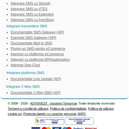
Integrare SMS cu Shopify
Integrare SMS cu VTEX
Integrare SMS cu Extended
Integrare SMS cu FamShop
Integrare transmitere SMS
Documentatie SMS Gateway (API)
Exemple SMS Gateway (API)
Documentatie Mail to SMS
Plugin-uri SMS pentru eCommerce
Integrari cu platforme eCommerce
Integrari cu platforme RPA/automation
Integrari One-Click
Integrare platforma SMS
Documentatie Live Update (API)
Integrare 2-Way SMS
Documentatie 2-Way SMS (API)
© 2008 - 2026 -
ASTINVEST - Inspiring Tomorrow
. Toate drepturile rezervate.
Termeni si conditii de utilizare
,
Politica de confidentialitate
,
Politica de utilizare
cookie-uri
,
Protectia datelor cu caracter personal
,
ANPC