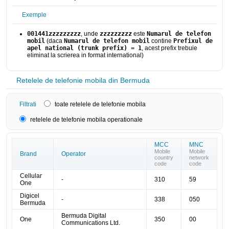
Exemple
001441zzzzzzzzz
, unde
zzzzzzzzz
este
Numarul de telefon
mobil
(daca
Numarul de telefon mobil
contine
Prefixul de
apel national (trunk prefix) = 1
, acest prefix trebuie
eliminat la scrierea in format international)
Retelele de telefonie mobila din Bermuda
Filtrati
toate retelele de telefonie mobila
retelele de telefonie mobila operationale
MCC
MNC
Mobile
Mobile
Brand
Operator
country
network
code
code
Cellular
-
310
59
One
Digicel
-
338
050
Bermuda
Bermuda Digital
One
350
00
Communications Ltd.