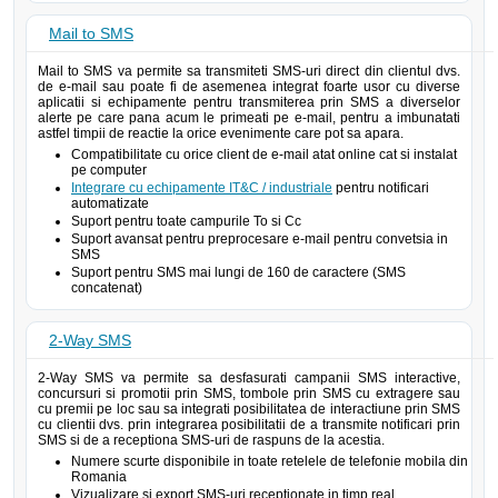
Mail to SMS
Mail to SMS va permite sa transmiteti SMS-uri direct din clientul dvs.
de e-mail sau poate fi de asemenea integrat foarte usor cu diverse
aplicatii si echipamente pentru transmiterea prin SMS a diverselor
alerte pe care pana acum le primeati pe e-mail, pentru a imbunatati
astfel timpii de reactie la orice evenimente care pot sa apara.
Compatibilitate cu orice client de e-mail atat online cat si instalat
pe computer
Integrare cu echipamente IT&C / industriale
pentru notificari
automatizate
Suport pentru toate campurile To si Cc
Suport avansat pentru preprocesare e-mail pentru convetsia in
SMS
Suport pentru SMS mai lungi de 160 de caractere (SMS
concatenat)
2-Way SMS
2-Way SMS va permite sa desfasurati campanii SMS interactive,
concursuri si promotii prin SMS, tombole prin SMS cu extragere sau
cu premii pe loc sau sa integrati posibilitatea de interactiune prin SMS
cu clientii dvs. prin integrarea posibilitatii de a transmite notificari prin
SMS si de a receptiona SMS-uri de raspuns de la acestia.
Numere scurte disponibile in toate retelele de telefonie mobila din
Romania
Vizualizare si export SMS-uri receptionate in timp real