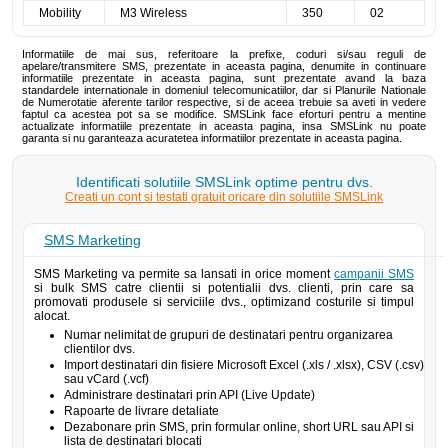
Mobility
M3 Wireless
350
02
Informatiile de mai sus, referitoare la prefixe, coduri si/sau reguli de
apelare/transmitere SMS, prezentate in aceasta pagina, denumite in continuare
informatiile prezentate in aceasta pagina, sunt prezentate avand la baza
standardele internationale in domeniul telecomunicatiilor, dar si Planurile Nationale
de Numerotatie aferente tarilor respective, si de aceea trebuie sa aveti in vedere
faptul ca acestea pot sa se modifice. SMSLink face eforturi pentru a mentine
actualizate informatiile prezentate in aceasta pagina, insa SMSLink nu poate
garanta si nu garanteaza acuratetea informatiilor prezentate in aceasta pagina.
Identificati solutiile SMSLink optime pentru dvs.
Creati un cont si testati gratuit oricare din solutiile SMSLink
SMS Marketing
SMS Marketing va permite sa lansati in orice moment
campanii SMS
si bulk SMS catre clientii si potentialii dvs. clienti, prin care sa
promovati produsele si serviciile dvs., optimizand costurile si timpul
alocat.
Numar nelimitat de grupuri de destinatari pentru organizarea
clientilor dvs.
Import destinatari din fisiere Microsoft Excel (.xls / .xlsx), CSV (.csv)
sau vCard (.vcf)
Administrare destinatari prin API (Live Update)
Rapoarte de livrare detaliate
Dezabonare prin SMS, prin formular online, short URL sau API si
lista de destinatari blocati