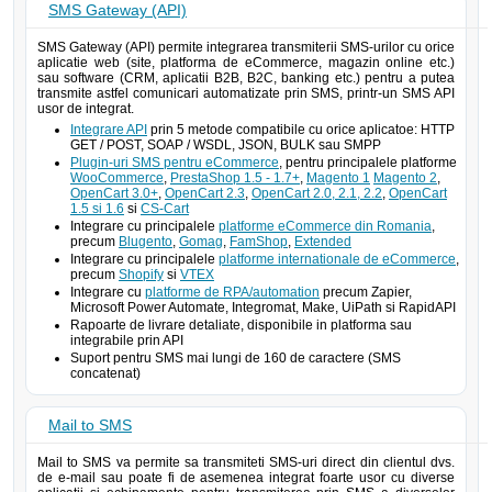
SMS Gateway (API)
SMS Gateway (API) permite integrarea transmiterii SMS-urilor cu orice
aplicatie web (site, platforma de eCommerce, magazin online etc.)
sau software (CRM, aplicatii B2B, B2C, banking etc.) pentru a putea
transmite astfel comunicari automatizate prin SMS, printr-un SMS API
usor de integrat.
Integrare API
prin 5 metode compatibile cu orice aplicatoe: HTTP
GET / POST, SOAP / WSDL, JSON, BULK sau SMPP
Plugin-uri SMS pentru eCommerce
, pentru principalele platforme
WooCommerce
,
PrestaShop 1.5 - 1.7+
,
Magento 1
Magento 2
,
OpenCart 3.0+
,
OpenCart 2.3
,
OpenCart 2.0, 2.1, 2.2
,
OpenCart
1.5 si 1.6
si
CS-Cart
Integrare cu principalele
platforme eCommerce din Romania
,
precum
Blugento
,
Gomag
,
FamShop
,
Extended
Integrare cu principalele
platforme internationale de eCommerce
,
precum
Shopify
si
VTEX
Integrare cu
platforme de RPA/automation
precum Zapier,
Microsoft Power Automate, Integromat, Make, UiPath si RapidAPI
Rapoarte de livrare detaliate, disponibile in platforma sau
integrabile prin API
Suport pentru SMS mai lungi de 160 de caractere (SMS
concatenat)
Mail to SMS
Mail to SMS va permite sa transmiteti SMS-uri direct din clientul dvs.
de e-mail sau poate fi de asemenea integrat foarte usor cu diverse