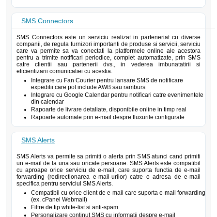
SMS Connectors
SMS Connectors este un serviciu realizat in parteneriat cu diverse
companii, de regula furnizori importanti de produse si servicii, serviciu
care va permite sa va conectati la platformele online ale acestora
pentru a trimite notificari periodice, complet automatizate, prin SMS
catre clientii sau partenerii dvs., in vederea imbunatatirii si
eficientizarii comunicatiei cu acestia.
Integrare cu Fan Courier pentru lansare SMS de notificare
expeditii care pot include AWB sau ramburs
Integrare cu Google Calendar pentru notificari catre evenimentele
din calendar
Rapoarte de livrare detaliate, disponibile online in timp real
Rapoarte automate prin e-mail despre fluxurile configurate
SMS Alerts
SMS Alerts va permite sa primiti o alerta prin SMS atunci cand primiti
un e-mail de la una sau oricate persoane. SMS Alerts este compatibil
cu aproape orice serviciu de e-mail, care suporta functia de e-mail
forwarding (redirectionarea e-mail-urilor) catre o adresa de e-mail
specifica pentru serviciul SMS Alerts.
Compatibil cu orice client de e-mail care suporta e-mail forwarding
(ex. cPanel Webmail)
Filtre de tip white-list si anti-spam
Personalizare continut SMS cu informatii despre e-mail