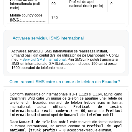
Prefixul de apel
internationala (exit
00
0
national (trunk prefix)
code)
Mobile country code
740
(MCC)
Activarea serviciului SMS international
Activarea serviciului SMS international se realizeaza instant,
urmand pasii din contul dvs. de utilizator, de pe Dashboard > Contul
meu >
Serviciul SMS international
. Prin SMSLink puteti transmite si
SMS-uri internationale, SMSLink acoperind peste 190 tari si peste
1600 operatori de telefonie mobila.
Cum transmit SMS catre un numar de telefon din Ecuador?
Conform standardelor internationale ITU-T E.123 si E.164, atunci cand
transmiteti SMS catre un numar de telefon ce apartine unei retele de
telefonie din Ecuador, numarul de telefon trebuie scris in format
international, adica utilizand
Prefixul de iesire
internationala (exit code-ul) = 00
, urmat de
Prefixul
international
si urmat apoi de
Numarul de telefon mobil
.
Daca
Numarul de telefon mobil
este convertit din format national
in format international, iar acesta contine si
Prefixul de apel
national (trunk prefix) = 0
, acest prefix trebuie eliminat.