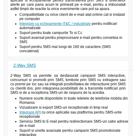
aplicatii si echipamente pentru transmiterea prin SMS a diverselor
alerte pe care pana acum le primeati pe e-mail, pentru a imbunatati
astfel timpii de reactie la orice evenimente care pot sa apara.
Compatibilitate cu orice client de e-mail atat online cat si instalat
pe computer
Integrare cu echipamente IT&C / industriale
pentru notificari
automatizate
Suport pentru toate campurile To si Cc
Suport avansat pentru preprocesare e-mail pentru convetsia in
SMS
Suport pentru SMS mai lungi de 160 de caractere (SMS
concatenat)
2-Way SMS
2-Way SMS va permite sa desfasurati campanii SMS interactive,
concursuri si promotii prin SMS, tombole prin SMS cu extragere sau
cu premii pe loc sau sa integrati posibilitatea de interactiune prin SMS
cu clientii dvs. prin integrarea posibilitatii de a transmite notificari prin
SMS si de a receptiona SMS-uri de raspuns de la acestia.
Numere scurte disponibile in toate retelele de telefonie mobila din
Romania
Vizualizare si export SMS-uri receptionate in timp real
Integrare API
cu orice aplicatie sau platforma pentru SMS-urile
receptionate
Serviciu SMS to E-mail pentru redirectionare SMS-uri catre adrese
de e-mail
Suport si unelte avansate pentru campanii SMS promotionale
interactive