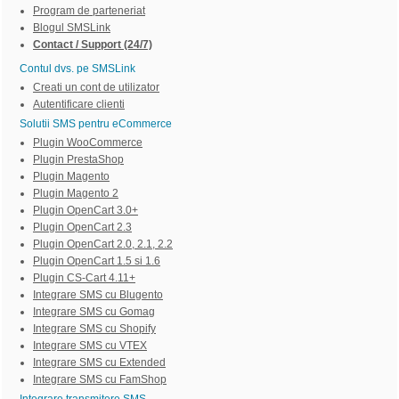
Program de parteneriat
Blogul SMSLink
Contact / Support (24/7)
Contul dvs. pe SMSLink
Creati un cont de utilizator
Autentificare clienti
Solutii SMS pentru eCommerce
Plugin WooCommerce
Plugin PrestaShop
Plugin Magento
Plugin Magento 2
Plugin OpenCart 3.0+
Plugin OpenCart 2.3
Plugin OpenCart 2.0, 2.1, 2.2
Plugin OpenCart 1.5 si 1.6
Plugin CS-Cart 4.11+
Integrare SMS cu Blugento
Integrare SMS cu Gomag
Integrare SMS cu Shopify
Integrare SMS cu VTEX
Integrare SMS cu Extended
Integrare SMS cu FamShop