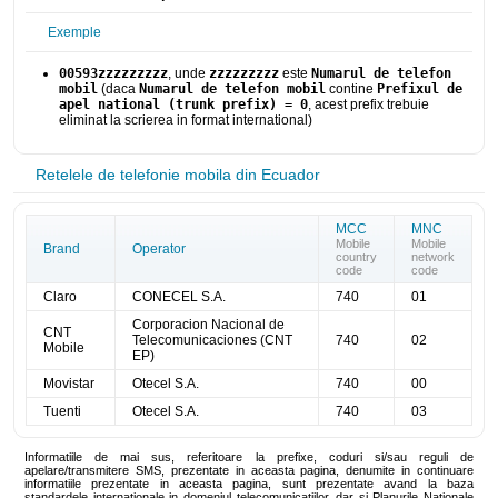
Exemple
00593zzzzzzzzz
, unde
zzzzzzzzz
este
Numarul de telefon
mobil
(daca
Numarul de telefon mobil
contine
Prefixul de
apel national (trunk prefix) = 0
, acest prefix trebuie
eliminat la scrierea in format international)
Retelele de telefonie mobila din Ecuador
MCC
MNC
Mobile
Mobile
Brand
Operator
country
network
code
code
Claro
CONECEL S.A.
740
01
Corporacion Nacional de
CNT
Telecomunicaciones (CNT
740
02
Mobile
EP)
Movistar
Otecel S.A.
740
00
Tuenti
Otecel S.A.
740
03
Informatiile de mai sus, referitoare la prefixe, coduri si/sau reguli de
apelare/transmitere SMS, prezentate in aceasta pagina, denumite in continuare
informatiile prezentate in aceasta pagina, sunt prezentate avand la baza
standardele internationale in domeniul telecomunicatiilor, dar si Planurile Nationale