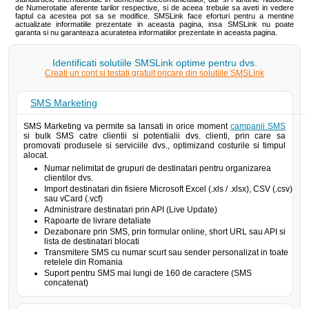
de Numerotatie aferente tarilor respective, si de aceea trebuie sa aveti in vedere
faptul ca acestea pot sa se modifice. SMSLink face eforturi pentru a mentine
actualizate informatiile prezentate in aceasta pagina, insa SMSLink nu poate
garanta si nu garanteaza acuratetea informatiilor prezentate in aceasta pagina.
Identificati solutiile SMSLink optime pentru dvs.
Creati un cont si testati gratuit oricare din solutiile SMSLink
SMS Marketing
SMS Marketing va permite sa lansati in orice moment
campanii SMS
si bulk SMS catre clientii si potentialii dvs. clienti, prin care sa
promovati produsele si serviciile dvs., optimizand costurile si timpul
alocat.
Numar nelimitat de grupuri de destinatari pentru organizarea
clientilor dvs.
Import destinatari din fisiere Microsoft Excel (.xls / .xlsx), CSV (.csv)
sau vCard (.vcf)
Administrare destinatari prin API (Live Update)
Rapoarte de livrare detaliate
Dezabonare prin SMS, prin formular online, short URL sau API si
lista de destinatari blocati
Transmitere SMS cu numar scurt sau sender personalizat in toate
retelele din Romania
Suport pentru SMS mai lungi de 160 de caractere (SMS
concatenat)