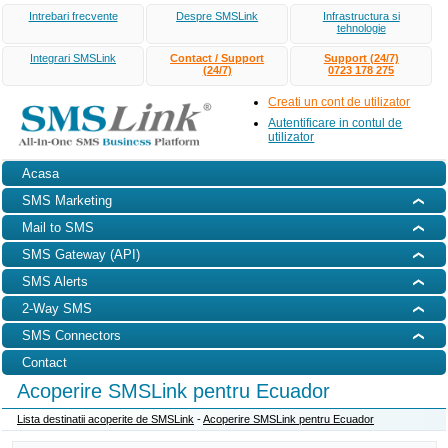
Intrebari frecvente
Despre SMSLink
Infrastructura si
tehnologie
Integrari SMSLink
Contact / Support
Support (24/7)
(24/7)
0723 178 275
Creati un cont de utilizator
Autentificare in contul de
utilizator
Acasa
SMS Marketing
Mail to SMS
SMS Gateway (API)
SMS Alerts
2-Way SMS
SMS Connectors
Contact
Acoperire SMSLink pentru Ecuador
Lista destinatii acoperite de SMSLink
-
Acoperire SMSLink pentru Ecuador