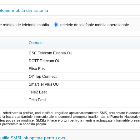
efonie mobila din Estonia
e retelele de telefonie mobila
retelele de telefonie mobila operationale
Operator
CSC Telecom Estonia OU
DOTT Telecom OU
Elisa Eesti
OY Top Connect
SmartTel Plus OU
Tele2 Eesti
Telia Eesti
s, referitoare la prefixe, coduri si/sau reguli de apelare/transmitere SMS, prezentate in aceas
la baza standardele internationale in domeniul telecomunicatiilor, dar si Planurile Nationale 
tea pot sa se modifice. SMSLink face eforturi pentru a mentine actualizate informatiile pre
or prezentate in aceasta pagina.
olutiile SMSLink optime pentru dvs.