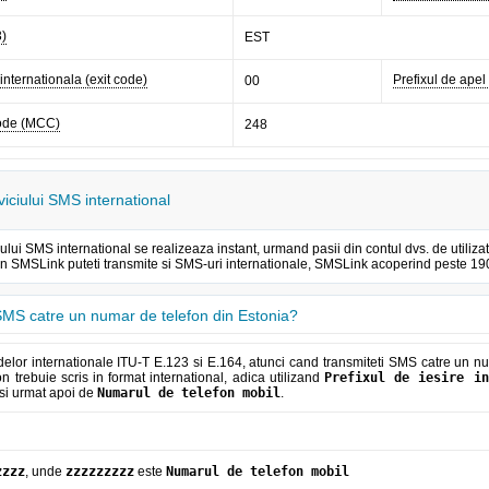
3)
EST
 internationala (exit code)
Prefixul de apel 
00
code (MCC)
248
viciului SMS international
iului SMS international se realizeaza instant, urmand pasii din contul dvs. de util
rin SMSLink puteti transmite si SMS-uri internationale, SMSLink acoperind peste 190 
MS catre un numar de telefon din Estonia?
lor internationale ITU-T E.123 si E.164, atunci cand transmiteti SMS catre un num
n trebuie scris in format international, adica utilizand
Prefixul de iesire in
si urmat apoi de
Numarul de telefon mobil
.
zzzz
, unde
zzzzzzzzz
este
Numarul de telefon mobil