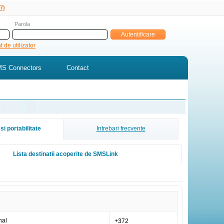
7)
Parola
 de utilizator
S Connectors
Contact
si portabilitate
Intrebari frecvente
Lista destinatii acoperite de SMSLink
nal
+372