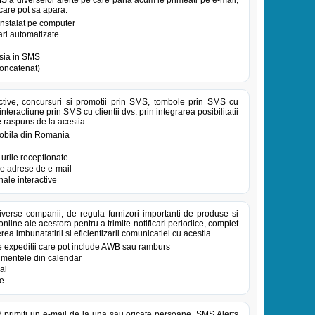
MS a diverselor alerte pe care pana acum le primeati pe e-mail,
 care pot sa apara.
 instalat pe computer
ari automatizate
tsia in SMS
oncatenat)
ive, concursuri si promotii prin SMS, tombole prin SMS cu
nteractiune prin SMS cu clientii dvs. prin integrarea posibilitatii
e raspuns de la acestia.
 mobila din Romania
urile receptionate
re adrese de e-mail
ale interactive
iverse companii, de regula furnizori importanti de produse si
online ale acestora pentru a trimite notificari periodice, complet
rea imbunatatirii si eficientizarii comunicatiei cu acestia.
e expeditii care pot include AWB sau ramburs
nimentele din calendar
al
te
d primiti un e-mail de la una sau oricate persoane. SMS Alerts