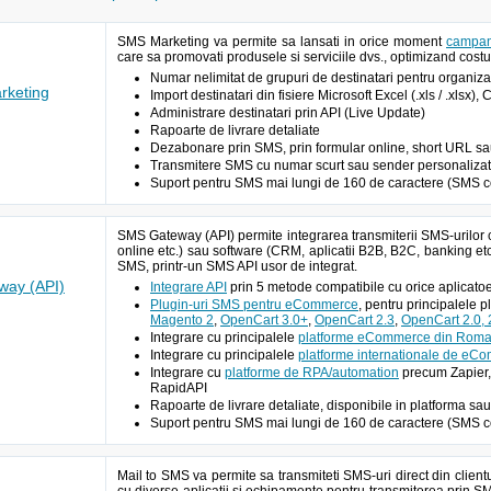
SMS Marketing va permite sa lansati in orice moment
campan
care sa promovati produsele si serviciile dvs., optimizand costur
Numar nelimitat de grupuri de destinatari pentru organizar
keting
Import destinatari din fisiere Microsoft Excel (.xls / .xlsx),
Administrare destinatari prin API (Live Update)
Rapoarte de livrare detaliate
Dezabonare prin SMS, prin formular online, short URL sau A
Transmitere SMS cu numar scurt sau sender personalizat 
Suport pentru SMS mai lungi de 160 de caractere (SMS c
SMS Gateway (API) permite integrarea transmiterii SMS-urilor 
online etc.) sau software (CRM, aplicatii B2B, B2C, banking etc
SMS, printr-un SMS API usor de integrat.
ay (API)
Integrare API
prin 5 metode compatibile cu orice aplic
Plugin-uri SMS pentru eCommerce
, pentru principalele 
Magento 2
,
OpenCart 3.0+
,
OpenCart 2.3
,
OpenCart 2.0, 2
Integrare cu principalele
platforme eCommerce din Roma
Integrare cu principalele
platforme internationale de eC
Integrare cu
platforme de RPA/automation
precum Zapier,
RapidAPI
Rapoarte de livrare detaliate, disponibile in platforma sau
Suport pentru SMS mai lungi de 160 de caractere (SMS c
Mail to SMS va permite sa transmiteti SMS-uri direct din client