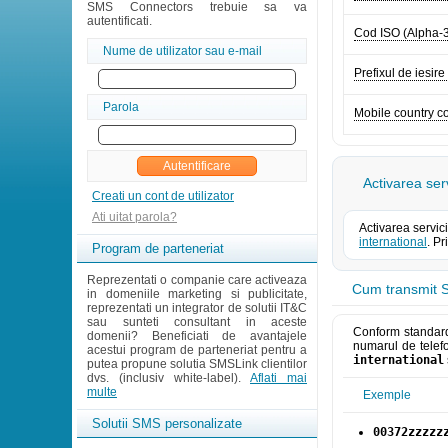
SMS Connectors trebuie sa va
autentificati.
Cod ISO (Alpha-
Nume de utilizator sau e-mail
Prefixul de iesire
Parola
Mobile country 
Activarea ser
Creati un cont de utilizator
Ati uitat parola?
Activarea servic
international
. P
Program de parteneriat
Reprezentati o companie care activeaza
Cum transmit S
in domeniile marketing si publicitate,
reprezentati un integrator de solutii IT&C
sau sunteti consultant in aceste
Conform standarde
domenii? Beneficiati de avantajele
numarul de telefo
acestui program de parteneriat pentru a
international
putea propune solutia SMSLink clientilor
dvs. (inclusiv white-label).
Aflati mai
multe
Exemple
Solutii SMS personalizate
00372zzzzz