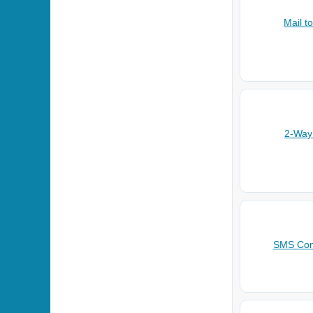
Mail t
2-Wa
SMS Con