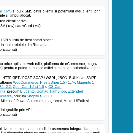
ii SMS
si bulk SMS catre clientii si potentialii dvs. clienti, prin
ile si timpul alocat.
ea clientilor dvs.
 CSV (.csv) sau vCard (.vcf)
PI si lista de destinatari blocati
in toate retelele din Romania
oncatenat)
cu orice aplicatie web (site, platforma de eCommerce, magazin
.) pentru a putea transmite astfel comunicari automatizate prin
atoe: HTTP GET / POST, SOAP / WSDL, JSON, BULK sau SMPP
platforme
WooCommerce
,
PrestaShop 1.5 - 1.7+
,
Magento 1
.1, 2.2
,
OpenCart 1.5 si 1.6
si
CS-Cart
nia
, precum
Blugento
,
Gomag
,
FamShop
,
Extended
ommerce
, precum
Shopify
si
VTEX
 Microsoft Power Automate, Integromat, Make, UiPath si
 integrabile prin API
oncatenat)
ul dvs. de e-mail sau poate fi de asemenea integrat foarte usor