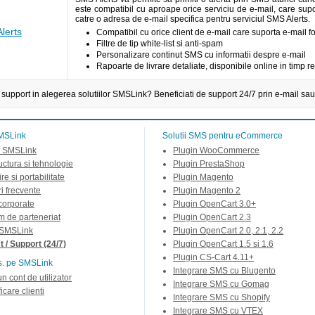
este compatibil cu aproape orice serviciu de e-mail, care supor
catre o adresa de e-mail specifica pentru serviciul SMS Alerts.
lerts
Compatibil cu orice client de e-mail care suporta e-mail 
Filtre de tip white-list si anti-spam
Personalizare continut SMS cu informatii despre e-mail
Rapoarte de livrare detaliate, disponibile online in timp re
 support in alegerea solutiilor SMSLink? Beneficiati de support 24/7 prin e-mail sau
MSLink
Solutii SMS pentru eCommerce
 SMSLink
Plugin WooCommerce
ructura si tehnologie
Plugin PrestaShop
re si portabilitate
Plugin Magento
ri frecvente
Plugin Magento 2
 corporate
Plugin OpenCart 3.0+
m de parteneriat
Plugin OpenCart 2.3
 SMSLink
Plugin OpenCart 2.0, 2.1, 2.2
 / Support (24/7)
Plugin OpenCart 1.5 si 1.6
Plugin CS-Cart 4.11+
s. pe SMSLink
Integrare SMS cu Blugento
un cont de utilizator
Integrare SMS cu Gomag
icare clienti
Integrare SMS cu Shopify
Integrare SMS cu VTEX