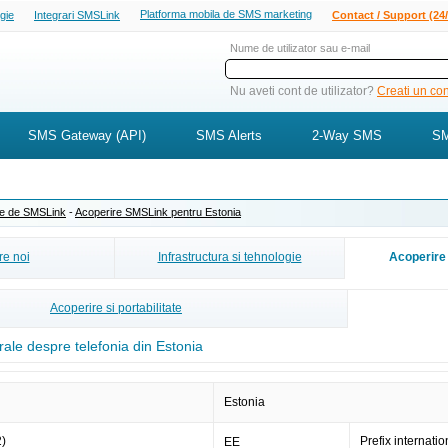
Platforma mobila de SMS marketing
ogie
Integrari SMSLink
Contact / Support (24/
Nume de utilizator sau e-mail
Nu aveti cont de utilizator?
Creati un cont
SMS Gateway (API)
SMS Alerts
2-Way SMS
SM
ite de SMSLink
-
Acoperire SMSLink pentru Estonia
e noi
Infrastructura si tehnologie
Acoperire 
Acoperire si portabilitate
rale despre telefonia din Estonia
Estonia
2)
Prefix internatio
EE