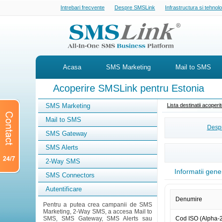
Intrebari frecvente
Despre SMSLink
Infrastructura si tehnol
Acasa
SMS Marketing
Mail to SMS
Acoperire SMSLink pentru Estonia
SMS Marketing
Lista destinatii acoper
Mail to SMS
Despr
SMS Gateway
SMS Alerts
2-Way SMS
Informatii gene
SMS Connectors
Autentificare
Denumire
Pentru a putea crea campanii de SMS
Marketing, 2-Way SMS, a accesa Mail to
SMS, SMS Gateway, SMS Alerts sau
Cod ISO (Alpha-