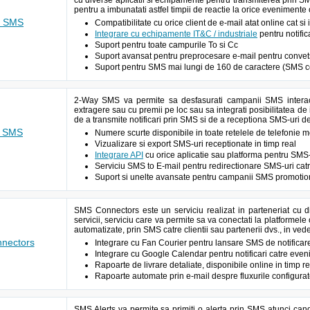
cu diverse aplicatii si echipamente pentru transmiterea prin S
pentru a imbunatati astfel timpii de reactie la orice evenimente
o SMS
Compatibilitate cu orice client de e-mail atat online cat si
Integrare cu echipamente IT&C / industriale
pentru notific
Suport pentru toate campurile To si Cc
Suport avansat pentru preprocesare e-mail pentru conve
Suport pentru SMS mai lungi de 160 de caractere (SMS c
2-Way SMS va permite sa desfasurati campanii SMS interact
extragere sau cu premii pe loc sau sa integrati posibilitatea de i
de a transmite notificari prin SMS si de a receptiona SMS-uri d
y SMS
Numere scurte disponibile in toate retelele de telefonie
Vizualizare si export SMS-uri receptionate in timp real
Integrare API
cu orice aplicatie sau platforma pentru SMS-
Serviciu SMS to E-mail pentru redirectionare SMS-uri cat
Suport si unelte avansate pentru campanii SMS promotion
SMS Connectors este un serviciu realizat in parteneriat cu d
servicii, serviciu care va permite sa va conectati la platformele 
automatizate, prin SMS catre clientii sau partenerii dvs., in vede
nectors
Integrare cu Fan Courier pentru lansare SMS de notificar
Integrare cu Google Calendar pentru notificari catre eve
Rapoarte de livrare detaliate, disponibile online in timp re
Rapoarte automate prin e-mail despre fluxurile configura
SMS Alerts va permite sa primiti o alerta prin SMS atunci can