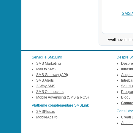
SMS A
Aveti nevoie de
Serviciile SMSLink
Despre S
SMS Marketing
Despre
Mail to SMS
Infrast
SMS Gateway (API)
Acoperi
SMS Alerts
Intreba
2-Way SMS
Solutii
SMS Connectors
Progra
Mobile Advertising (SMS & RCS)
Blogul
Contact
Platforme complementare SMSLink
Contul dv
SMSPlus.ro
MobileAds.ro
Creati 
Autentif