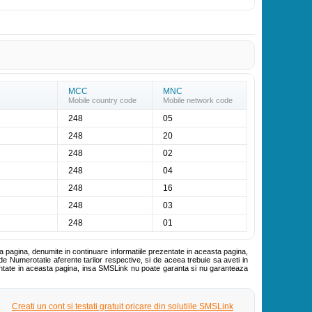
MCC
MNC
Mobile country code
Mobile network code
248
05
248
20
248
02
248
04
248
16
248
03
248
01
ta pagina, denumite in continuare informatiile prezentate in aceasta pagina,
de Numerotatie aferente tarilor respective, si de aceea trebuie sa aveti in
zentate in aceasta pagina, insa SMSLink nu poate garanta si nu garanteaza
Creati un cont si testati gratuit oricare din solutiile SMSLink