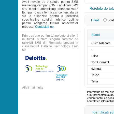
Aveti nevoie de o solutie pentru
SMS
marketing
,
campanii SMS
,
notificari SMS
Retelele de tel
sau
mobile advertising
personalizata?
Echipa noastra tehnica si comerciala va
sta la dispozitie pentru a identifica
specificatiile solutiei tehnice optime
Filtrati
toat
pentru atingerea tuturor obiectivelor
propuse.
Contactati-ne
Brand
Prin pasiune pentru tehnologie si clienti
multumiti, suntem singurul furnizor de
servicii SMS
din Romania prezent in
CSC Telecom
clasamentul Deloitte Technology Fast
-
50.
Elisa
Top Connect
dzinga
Tele2
Telia
Aflati mai multe
Informatiile de mai su
sunt prezentate avand 
vedere faptul ca aces
acuratetea informatiil
Identificati s