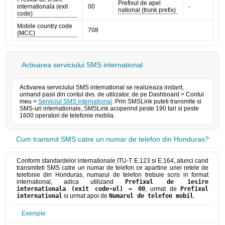
Prefixul de apel
internationala (exit
00
-
national (trunk prefix)
code)
Mobile country code
708
(MCC)
Activarea serviciului SMS international
Activarea serviciului SMS international se realizeaza instant,
urmand pasii din contul dvs. de utilizator, de pe Dashboard > Contul
meu >
Serviciul SMS international
. Prin SMSLink puteti transmite si
SMS-uri internationale, SMSLink acoperind peste 190 tari si peste
1600 operatori de telefonie mobila.
Cum transmit SMS catre un numar de telefon din Honduras?
Conform standardelor internationale ITU-T E.123 si E.164, atunci cand
transmiteti SMS catre un numar de telefon ce apartine unei retele de
telefonie din Honduras, numarul de telefon trebuie scris in format
international, adica utilizand
Prefixul de iesire
internationala (exit code-ul) = 00
, urmat de
Prefixul
international
si urmat apoi de
Numarul de telefon mobil
.
Exemple