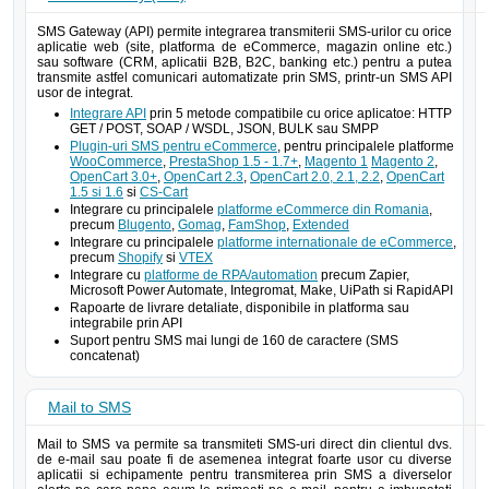
SMS Gateway (API) permite integrarea transmiterii SMS-urilor cu orice
aplicatie web (site, platforma de eCommerce, magazin online etc.)
sau software (CRM, aplicatii B2B, B2C, banking etc.) pentru a putea
transmite astfel comunicari automatizate prin SMS, printr-un SMS API
usor de integrat.
Integrare API
prin 5 metode compatibile cu orice aplicatoe: HTTP
GET / POST, SOAP / WSDL, JSON, BULK sau SMPP
Plugin-uri SMS pentru eCommerce
, pentru principalele platforme
WooCommerce
,
PrestaShop 1.5 - 1.7+
,
Magento 1
Magento 2
,
OpenCart 3.0+
,
OpenCart 2.3
,
OpenCart 2.0, 2.1, 2.2
,
OpenCart
1.5 si 1.6
si
CS-Cart
Integrare cu principalele
platforme eCommerce din Romania
,
precum
Blugento
,
Gomag
,
FamShop
,
Extended
Integrare cu principalele
platforme internationale de eCommerce
,
precum
Shopify
si
VTEX
Integrare cu
platforme de RPA/automation
precum Zapier,
Microsoft Power Automate, Integromat, Make, UiPath si RapidAPI
Rapoarte de livrare detaliate, disponibile in platforma sau
integrabile prin API
Suport pentru SMS mai lungi de 160 de caractere (SMS
concatenat)
Mail to SMS
Mail to SMS va permite sa transmiteti SMS-uri direct din clientul dvs.
de e-mail sau poate fi de asemenea integrat foarte usor cu diverse
aplicatii si echipamente pentru transmiterea prin SMS a diverselor