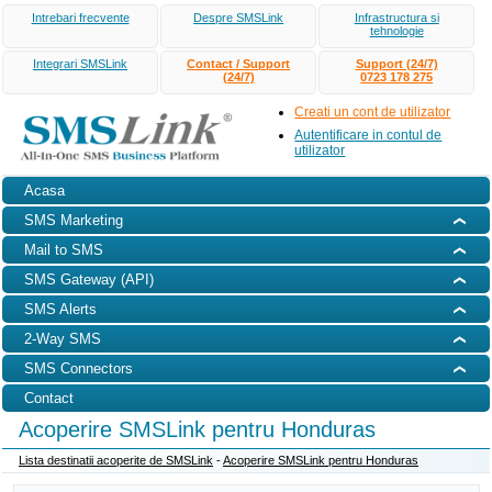
Intrebari frecvente
Despre SMSLink
Infrastructura si
tehnologie
Integrari SMSLink
Contact / Support
Support (24/7)
(24/7)
0723 178 275
Creati un cont de utilizator
Autentificare in contul de
utilizator
Acasa
SMS Marketing
Mail to SMS
SMS Gateway (API)
SMS Alerts
2-Way SMS
SMS Connectors
Contact
Acoperire SMSLink pentru Honduras
Lista destinatii acoperite de SMSLink
-
Acoperire SMSLink pentru Honduras