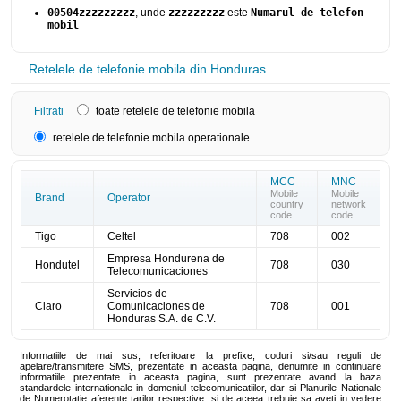
00504zzzzzzzzz
, unde
zzzzzzzzz
este
Numarul de telefon
mobil
Retelele de telefonie mobila din Honduras
Filtrati
toate retelele de telefonie mobila
retelele de telefonie mobila operationale
MCC
MNC
Mobile
Mobile
Brand
Operator
country
network
code
code
Tigo
Celtel
708
002
Empresa Hondurena de
Hondutel
708
030
Telecomunicaciones
Servicios de
Claro
Comunicaciones de
708
001
Honduras S.A. de C.V.
Informatiile de mai sus, referitoare la prefixe, coduri si/sau reguli de
apelare/transmitere SMS, prezentate in aceasta pagina, denumite in continuare
informatiile prezentate in aceasta pagina, sunt prezentate avand la baza
standardele internationale in domeniul telecomunicatiilor, dar si Planurile Nationale
de Numerotatie aferente tarilor respective, si de aceea trebuie sa aveti in vedere