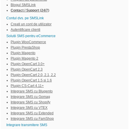
Blogul SMSLink
Contact / Support (24/7)
Contul dvs. pe SMSLink
Creati un cont de utilizator
Autentificare clienti
Solutii SMS pentru eCommerce
Plugin WooCommerce
Plugin PrestaShop
Plugin Magento
Plugin Magento 2
Plugin OpenCart 3.0+
Plugin OpenCart 2.3
Plugin OpenCart 2.0, 2.1, 2.2
Plugin OpenCart 1.5 si 1.6
Plugin CS-Cart 4.11+
Integrare SMS cu Blugento
Integrare SMS cu Gomag
Integrare SMS cu Shopify
Integrare SMS cu VTEX
Integrare SMS cu Extended
Integrare SMS cu FamShop
Integrare transmitere SMS