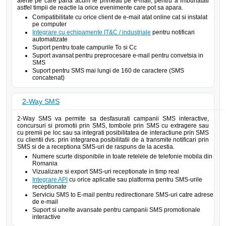
alerte pe care pana acum le primeati pe e-mail, pentru a imbunatati
astfel timpii de reactie la orice evenimente care pot sa apara.
Compatibilitate cu orice client de e-mail atat online cat si instalat
pe computer
Integrare cu echipamente IT&C / industriale
pentru notificari
automatizate
Suport pentru toate campurile To si Cc
Suport avansat pentru preprocesare e-mail pentru convetsia in
SMS
Suport pentru SMS mai lungi de 160 de caractere (SMS
concatenat)
2-Way SMS
2-Way SMS va permite sa desfasurati campanii SMS interactive,
concursuri si promotii prin SMS, tombole prin SMS cu extragere sau
cu premii pe loc sau sa integrati posibilitatea de interactiune prin SMS
cu clientii dvs. prin integrarea posibilitatii de a transmite notificari prin
SMS si de a receptiona SMS-uri de raspuns de la acestia.
Numere scurte disponibile in toate retelele de telefonie mobila din
Romania
Vizualizare si export SMS-uri receptionate in timp real
Integrare API
cu orice aplicatie sau platforma pentru SMS-urile
receptionate
Serviciu SMS to E-mail pentru redirectionare SMS-uri catre adrese
de e-mail
Suport si unelte avansate pentru campanii SMS promotionale
interactive