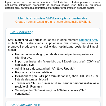
faptul ca acestea pot sa se modifice. SMSLink face eforturi pentru a mentine
actualizate informatiile prezentate in aceasta pagina, insa SMSLink nu poate
garanta si nu garanteaza acuratetea informatiilor prezentate in aceasta pagina.
Identificati solutiile SMSLink optime pentru dvs.
Creati un cont si testati gratuit oricare din solutiile SMSLink
SMS Marketing
SMS Marketing va permite sa lansati in orice moment
campanii SMS
si bulk SMS catre clientii si potentialii dvs. clienti, prin care sa
promovati produsele si serviciile dvs., optimizand costurile si timpul
alocat.
Numar nelimitat de grupuri de destinatari pentru organizarea
clientilor dvs.
Import destinatari din fisiere Microsoft Excel (.xls / .xlsx), CSV (.csv)
sau vCard (.vcf)
Administrare destinatari prin API (Live Update)
Rapoarte de livrare detaliate
Dezabonare prin SMS, prin formular online, short URL sau API si
lista de destinatari blocati
Transmitere SMS cu numar scurt sau sender personalizat in toate
retelele din Romania
Suport pentru SMS mai lungi de 160 de caractere (SMS
concatenat)
SMS Gateway (API)