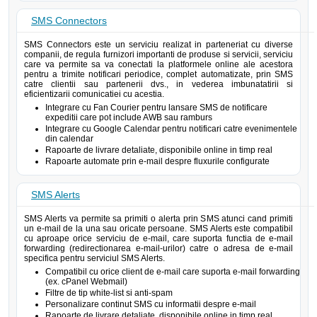
SMS Connectors
SMS Connectors este un serviciu realizat in parteneriat cu diverse
companii, de regula furnizori importanti de produse si servicii, serviciu
care va permite sa va conectati la platformele online ale acestora
pentru a trimite notificari periodice, complet automatizate, prin SMS
catre clientii sau partenerii dvs., in vederea imbunatatirii si
eficientizarii comunicatiei cu acestia.
Integrare cu Fan Courier pentru lansare SMS de notificare
expeditii care pot include AWB sau ramburs
Integrare cu Google Calendar pentru notificari catre evenimentele
din calendar
Rapoarte de livrare detaliate, disponibile online in timp real
Rapoarte automate prin e-mail despre fluxurile configurate
SMS Alerts
SMS Alerts va permite sa primiti o alerta prin SMS atunci cand primiti
un e-mail de la una sau oricate persoane. SMS Alerts este compatibil
cu aproape orice serviciu de e-mail, care suporta functia de e-mail
forwarding (redirectionarea e-mail-urilor) catre o adresa de e-mail
specifica pentru serviciul SMS Alerts.
Compatibil cu orice client de e-mail care suporta e-mail forwarding
(ex. cPanel Webmail)
Filtre de tip white-list si anti-spam
Personalizare continut SMS cu informatii despre e-mail
Rapoarte de livrare detaliate, disponibile online in timp real