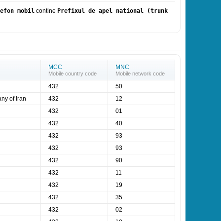
efon mobil
contine
Prefixul de apel national (trunk
MCC
MNC
Mobile country code
Mobile network code
432
50
ny of Iran
432
12
432
01
432
40
432
93
432
93
432
90
432
11
432
19
432
35
432
02