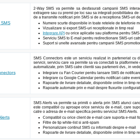
2-Way SMS va permite sa desfasurati campanii SMS interact
extragere sau cu premii pe loc sau sa integrati posibilitatea de i
de a transmite notificari prin SMS si de a receptiona SMS-uri d
y SMS
Numere scurte disponibile in toate retelele de telefonie
Vizualizare si export SMS-uri receptionate in timp real
Integrare API
cu orice aplicatie sau platforma pentru SMS-
Serviciu SMS to E-mail pentru redirectionare SMS-uri cat
Suport si unelte avansate pentru campanii SMS promotion
SMS Connectors este un serviciu realizat in parteneriat cu d
servicii, serviciu care va permite sa va conectati la platformele 
automatizate, prin SMS catre clientii sau partenerii dvs., in vede
nectors
Integrare cu Fan Courier pentru lansare SMS de notificar
Integrare cu Google Calendar pentru notificari catre eve
Rapoarte de livrare detaliate, disponibile online in timp re
Rapoarte automate prin e-mail despre fluxurile configura
SMS Alerts va permite sa primiti o alerta prin SMS atunci can
este compatibil cu aproape orice serviciu de e-mail, care supor
catre o adresa de e-mail specifica pentru serviciul SMS Alerts.
lerts
Compatibil cu orice client de e-mail care suporta e-mail 
Filtre de tip white-list si anti-spam
Personalizare continut SMS cu informatii despre e-mail
Rapoarte de livrare detaliate, disponibile online in timp re