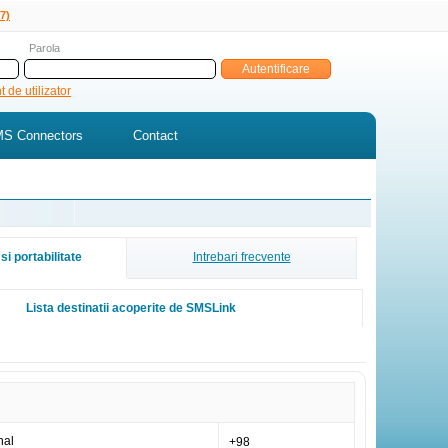
7)
Parola
 de utilizator
S Connectors
Contact
si portabilitate
Intrebari frecvente
Lista destinatii acoperite de SMSLink
nal
+98