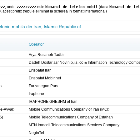
zzz
, unde
zzzzzzzzz
este
Numarul de telefon mobil
(daca
Numarul de tel
0
, acest prefix trebuie eliminat la scrierea in format international)
efonie mobila din Iran, Islamic Republic of
Operator
Arya Resaneh Tadbir
Dadeh Dostar asr Novin p.j.s. co & Information Technology Compa
Ertebatat Iran
Ertebatat Mobinnet
s
Farzanegan Pars
Iraphone
IRAPHONE GHESHM of Iran
e-Avval)
Mobile Communications Company of Iran (MCI)
S)
Mobile Telecommunications Company of Esfahan
MTN Irancell Telecommunications Services Company
NeginTel