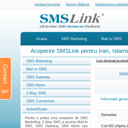
Intrebari frecvente
Despre SMSLink
Infrastructura si tehnol
Acasa
SMS Marketing
Mail to SMS
Acoperire SMSLink pentru Iran, Islami
SMS Marketing
Lista destinatii acoper
Mail to SMS
Despr
SMS Gateway
SMS Alerts
2-Way SMS
Informatii gene
SMS Connectors
Autentificare
Denumire
Pentru a putea crea campanii de SMS
Marketing, 2-Way SMS, a accesa Mail to
SMS, SMS Gateway, SMS Alerts sau
Cod ISO (Alpha-