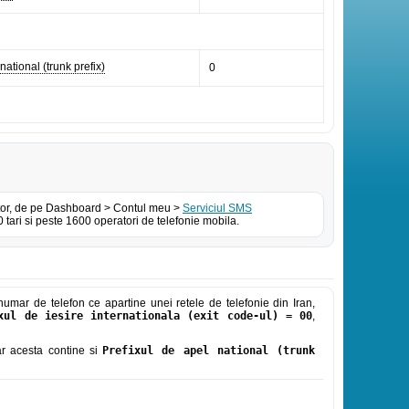
national (trunk prefix)
0
izator, de pe Dashboard > Contul meu >
Serviciul SMS
tari si peste 1600 operatori de telefonie mobila.
umar de telefon ce apartine unei retele de telefonie din Iran,
xul de iesire internationala (exit code-ul) = 00
,
iar acesta contine si
Prefixul de apel national (trunk