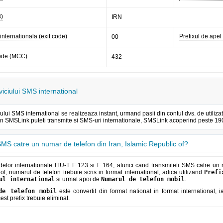
3)
IRN
 internationala (exit code)
Prefixul de apel 
00
code (MCC)
432
viciului SMS international
iului SMS international se realizeaza instant, urmand pasii din contul dvs. de util
rin SMSLink puteti transmite si SMS-uri internationale, SMSLink acoperind peste 190 
MS catre un numar de telefon din Iran, Islamic Republic of?
elor internationale ITU-T E.123 si E.164, atunci cand transmiteti SMS catre un n
of, numarul de telefon trebuie scris in format international, adica utilizand
Prefi
ul international
si urmat apoi de
Numarul de telefon mobil
.
de telefon mobil
este convertit din format national in format international, 
cest prefix trebuie eliminat.