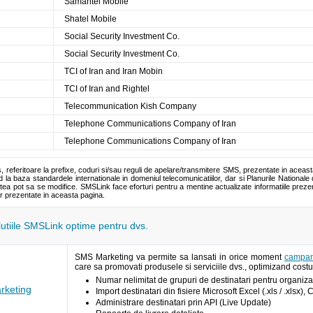
Samantel Mobile
Shatel Mobile
Social Security Investment Co.
Social Security Investment Co.
TCI of Iran and Iran Mobin
TCI of Iran and Rightel
Telecommunication Kish Company
Telephone Communications Company of Iran
Telephone Communications Company of Iran
s, referitoare la prefixe, coduri si/sau reguli de apelare/transmitere SMS, prezentate in aceas
la baza standardele internationale in domeniul telecomunicatiilor, dar si Planurile Nationale 
tea pot sa se modifice. SMSLink face eforturi pentru a mentine actualizate informatiile pre
or prezentate in aceasta pagina.
olutiile SMSLink optime pentru dvs.
SMS Marketing va permite sa lansati in orice moment
campan
care sa promovati produsele si serviciile dvs., optimizand costur
Numar nelimitat de grupuri de destinatari pentru organizar
keting
Import destinatari din fisiere Microsoft Excel (.xls / .xlsx),
Administrare destinatari prin API (Live Update)