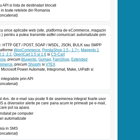
PI si lista de destinatari blocati
in toate retelele din Romania
oncatenat)
cu orice aplicatie web (site, platforma de eCommerce, magazin
.) pentru a putea transmite astfel comunicari automatizate prin
atoe: HTTP GET / POST, SOAP / WSDL, JSON, BULK sau SMPP
platforme
WooCommerce
,
PrestaShop 1.5 - 1.7+
,
Magento 1
.1, 2.2
,
OpenCart 1.5 si 1.6
si
CS-Cart
nia
, precum
Blugento
,
Gomag
,
FamShop
,
Extended
ommerce
, precum
Shopify
si
VTEX
 Microsoft Power Automate, Integromat, Make, UiPath si
 integrabile prin API
oncatenat)
ul dvs. de e-mail sau poate fi de asemenea integrat foarte usor
MS a diverselor alerte pe care pana acum le primeati pe e-mail,
 care pot sa apara.
 instalat pe computer
ari automatizate
tsia in SMS
oncatenat)