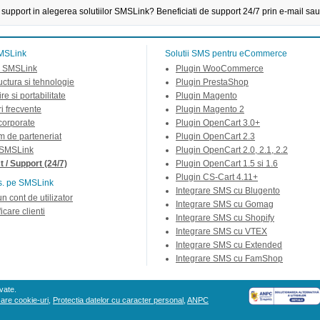
 support in alegerea solutiilor SMSLink? Beneficiati de support 24/7 prin e-mail sau
MSLink
Solutii SMS pentru eCommerce
 SMSLink
Plugin WooCommerce
ructura si tehnologie
Plugin PrestaShop
re si portabilitate
Plugin Magento
ri frecvente
Plugin Magento 2
 corporate
Plugin OpenCart 3.0+
m de parteneriat
Plugin OpenCart 2.3
 SMSLink
Plugin OpenCart 2.0, 2.1, 2.2
 / Support (24/7)
Plugin OpenCart 1.5 si 1.6
Plugin CS-Cart 4.11+
s. pe SMSLink
Integrare SMS cu Blugento
un cont de utilizator
Integrare SMS cu Gomag
icare clienti
Integrare SMS cu Shopify
Integrare SMS cu VTEX
Integrare SMS cu Extended
Integrare SMS cu FamShop
vate.
izare cookie-uri
,
Protectia datelor cu caracter personal
,
ANPC