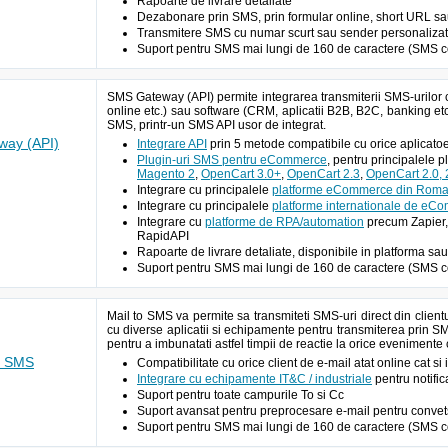
Rapoarte de livrare detaliate
Dezabonare prin SMS, prin formular online, short URL sau A
Transmitere SMS cu numar scurt sau sender personalizat 
Suport pentru SMS mai lungi de 160 de caractere (SMS c
SMS Gateway (API) permite integrarea transmiterii SMS-urilor 
online etc.) sau software (CRM, aplicatii B2B, B2C, banking etc
SMS, printr-un SMS API usor de integrat.
ay (API)
Integrare API
prin 5 metode compatibile cu orice aplic
Plugin-uri SMS pentru eCommerce
, pentru principalele 
Magento 2
,
OpenCart 3.0+
,
OpenCart 2.3
,
OpenCart 2.0, 2
Integrare cu principalele
platforme eCommerce din Roma
Integrare cu principalele
platforme internationale de eC
Integrare cu
platforme de RPA/automation
precum Zapier,
RapidAPI
Rapoarte de livrare detaliate, disponibile in platforma sau
Suport pentru SMS mai lungi de 160 de caractere (SMS c
Mail to SMS va permite sa transmiteti SMS-uri direct din client
cu diverse aplicatii si echipamente pentru transmiterea prin S
pentru a imbunatati astfel timpii de reactie la orice evenimente
o SMS
Compatibilitate cu orice client de e-mail atat online cat si
Integrare cu echipamente IT&C / industriale
pentru notific
Suport pentru toate campurile To si Cc
Suport avansat pentru preprocesare e-mail pentru conve
Suport pentru SMS mai lungi de 160 de caractere (SMS c