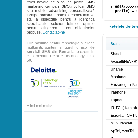
Aveti nevoie de o solutie pentru
SMS
marketing
,
campanii SMS
,
notificari SMS
0098zzzzzz
sau
mobile advertising
personalizata?
prefix) = 
Echipa noastra tehnica si comerciala va
sta la dispozitie pentru a identifica
specificatiile solutiei tehnice optime
Retelele de tel
pentru atingerea tuturor obiectivelor
propuse.
Contactati-ne
Prin pasiune pentru tehnologie si clienti
Brand
multumiti, suntem singurul furnizor de
servicii SMS
din Romania prezent in
Shatel
clasamentul Deloitte Technology Fast
50.
Avacell(HiWEB)
Uname
Mobinnet
Farzanegan Par
Iraphone
Iraphone
Aflati mai multe
IR-TCI (Hamrah-
Espadan (JV-PJ
MTN Irancell
ApTel, AzarTel