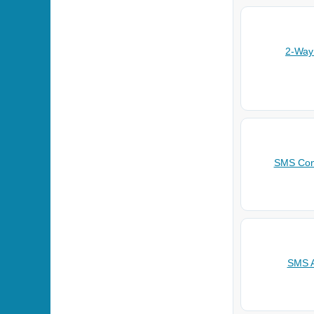
2-Wa
SMS Con
SMS A