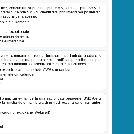
ive, concursuri si promotii prin SMS, tombole prin SMS cu
nteractiune prin SMS cu clientii dvs. prin integrarea posibilitatii
e raspuns de la acestia.
 mobila din Romania
urile receptionate
re adrese de e-mail
ale interactive
iverse companii, de regula furnizori importanti de produse si
online ale acestora pentru a trimite notificari periodice, complet
rea imbunatatirii si eficientizarii comunicatiei cu acestia.
e expeditii care pot include AWB sau ramburs
nimentele din calendar
al
te
d primiti un e-mail de la una sau oricate persoane. SMS Alerts
ta functia de e-mail forwarding (redirectionarea e-mail-urilor)
forwarding (ex. cPanel Webmail)
al