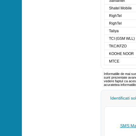
Samantel
Shatel Mobile
RighTel
RighTel
Taliya
TCI (GSM WLL)
TKC/KFZO
KOOHE NOOR
MTCE
Informatiile de mai su
sunt prezentate avand 
vedere faptul ca aces
acuratetea informatiil
Identificati s
SMS Mar