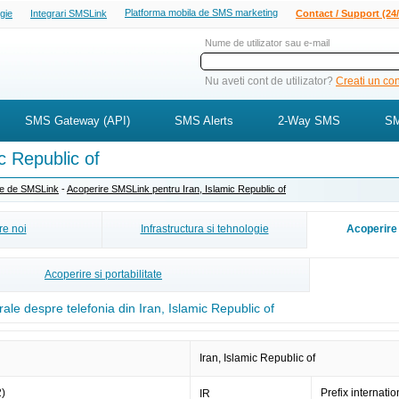
Platforma mobila de SMS marketing
ogie
Integrari SMSLink
Contact / Support (24/
Nume de utilizator sau e-mail
Nu aveti cont de utilizator?
Creati un cont
SMS Gateway (API)
SMS Alerts
2-Way SMS
SM
c Republic of
ite de SMSLink
-
Acoperire SMSLink pentru Iran, Islamic Republic of
e noi
Infrastructura si tehnologie
Acoperire 
Acoperire si portabilitate
rale despre telefonia din Iran, Islamic Republic of
Iran, Islamic Republic of
2)
Prefix internatio
IR