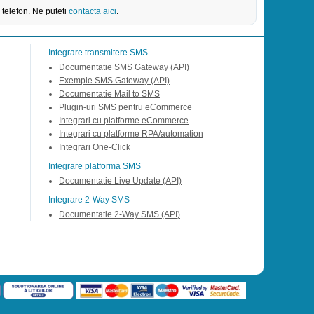
 telefon. Ne puteti
contacta aici
.
Integrare transmitere SMS
Documentatie SMS Gateway (API)
Exemple SMS Gateway (API)
Documentatie Mail to SMS
Plugin-uri SMS pentru eCommerce
Integrari cu platforme eCommerce
Integrari cu platforme RPA/automation
Integrari One-Click
Integrare platforma SMS
Documentatie Live Update (API)
Integrare 2-Way SMS
Documentatie 2-Way SMS (API)