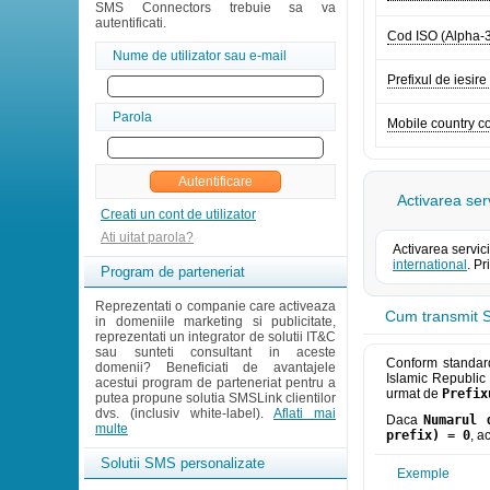
SMS Connectors trebuie sa va
autentificati.
Cod ISO (Alpha-
Nume de utilizator sau e-mail
Prefixul de iesire
Parola
Mobile country 
Activarea ser
Creati un cont de utilizator
Ati uitat parola?
Activarea servic
international
. P
Program de parteneriat
Reprezentati o companie care activeaza
Cum transmit S
in domeniile marketing si publicitate,
reprezentati un integrator de solutii IT&C
sau sunteti consultant in aceste
Conform standard
domenii? Beneficiati de avantajele
Islamic Republic 
acestui program de parteneriat pentru a
urmat de
Prefix
putea propune solutia SMSLink clientilor
dvs. (inclusiv white-label).
Aflati mai
Daca
Numarul 
multe
prefix) = 0
, a
Solutii SMS personalizate
Exemple