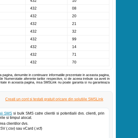
432
10
432
08
432
20
432
21
432
32
432
99
432
14
432
71
432
70
ta pagina, denumite in continuare informatiile prezentate in aceasta pagina,
de Numerotatie aferente tarilor respective, si de aceea trebuie sa aveti in
zentate in aceasta pagina, insa SMSLink nu poate garanta si nu garanteaza
Creati un cont si testati gratuit oricare din solutiile SMSLink
ii SMS
si bulk SMS catre clientii si potentialii dvs. clienti, prin
ile si timpul alocat.
ea clientilor dvs.
 CSV (.csv) sau vCard (.vcf)