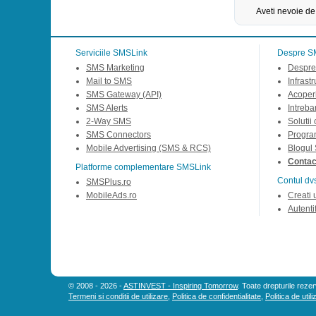
Aveti nevoie de
Serviciile SMSLink
Despre S
SMS Marketing
Despre
Mail to SMS
Infrast
SMS Gateway (API)
Acoperi
SMS Alerts
Intreba
2-Way SMS
Solutii
SMS Connectors
Progra
Mobile Advertising (SMS & RCS)
Blogul
Contact
Platforme complementare SMSLink
Contul dv
SMSPlus.ro
MobileAds.ro
Creati 
Autentif
© 2008 - 2026 -
ASTINVEST - Inspiring Tomorrow
. Toate drepturile rezer
Termeni si conditii de utilizare
,
Politica de confidentialitate
,
Politica de util