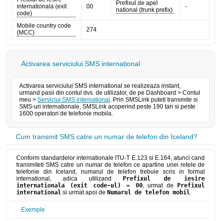
Prefixul de apel
internationala (exit
00
-
national (trunk prefix)
code)
Mobile country code
274
(MCC)
Activarea serviciului SMS international
Activarea serviciului SMS international se realizeaza instant,
urmand pasii din contul dvs. de utilizator, de pe Dashboard > Contul
meu >
Serviciul SMS international
. Prin SMSLink puteti transmite si
SMS-uri internationale, SMSLink acoperind peste 190 tari si peste
1600 operatori de telefonie mobila.
Cum transmit SMS catre un numar de telefon din Iceland?
Conform standardelor internationale ITU-T E.123 si E.164, atunci cand
transmiteti SMS catre un numar de telefon ce apartine unei retele de
telefonie din Iceland, numarul de telefon trebuie scris in format
international, adica utilizand
Prefixul de iesire
internationala (exit code-ul) = 00
, urmat de
Prefixul
international
si urmat apoi de
Numarul de telefon mobil
.
Exemple