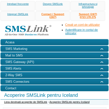
Intrebari frecvente
Despre SMSLink
Infrastructura si
tehnologie
Integrari SMSLink
Contact / Support
Support (24/7)
(24/7)
0723 178 275
Creati un cont de utilizator
Autentificare in contul de
utilizator
Acasa
SMS Marketing
Mail to SMS
SMS Gateway (API)
SMS Alerts
2-Way SMS
SMS Connectors
Contact
Acoperire SMSLink pentru Iceland
Lista destinatii acoperite de SMSLink
-
Acoperire SMSLink pentru Iceland