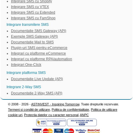
Integrare SMS cu Shopify
Integrare SMS cu VTEX
Integrare SMS cu Extended
Integrare SMS cu FamShop
Integrare transmitere SMS
Documentatie SMS Gateway (API)
Exemple SMS Gateway (API)
Documentatie Mail to SMS
Plugin-uri SMS pentru eCommerce
Integrari cu platforme eCommerce
Integrari cu platforme RPA/automation
Integrari One-Click
Integrare platforma SMS
Documentatie Live Update (API)
Integrare 2-Way SMS
Documentatie 2-Way SMS (API)
© 2008 - 2026 -
ASTINVEST - Inspiring Tomorrow
. Toate drepturile rezervate.
Termeni si conditii de utilizare
,
Politica de confidentialitate
,
Politica de utilizare
cookie-uri
,
Protectia datelor cu caracter personal
,
ANPC