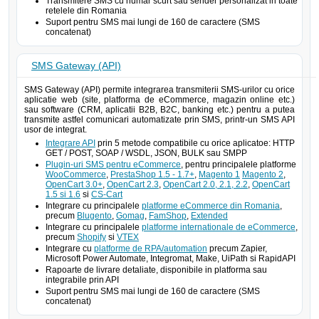
Transmitere SMS cu numar scurt sau sender personalizat in toate
retelele din Romania
Suport pentru SMS mai lungi de 160 de caractere (SMS
concatenat)
SMS Gateway (API)
SMS Gateway (API) permite integrarea transmiterii SMS-urilor cu orice
aplicatie web (site, platforma de eCommerce, magazin online etc.)
sau software (CRM, aplicatii B2B, B2C, banking etc.) pentru a putea
transmite astfel comunicari automatizate prin SMS, printr-un SMS API
usor de integrat.
Integrare API
prin 5 metode compatibile cu orice aplicatoe: HTTP
GET / POST, SOAP / WSDL, JSON, BULK sau SMPP
Plugin-uri SMS pentru eCommerce
, pentru principalele platforme
WooCommerce
,
PrestaShop 1.5 - 1.7+
,
Magento 1
Magento 2
,
OpenCart 3.0+
,
OpenCart 2.3
,
OpenCart 2.0, 2.1, 2.2
,
OpenCart
1.5 si 1.6
si
CS-Cart
Integrare cu principalele
platforme eCommerce din Romania
,
precum
Blugento
,
Gomag
,
FamShop
,
Extended
Integrare cu principalele
platforme internationale de eCommerce
,
precum
Shopify
si
VTEX
Integrare cu
platforme de RPA/automation
precum Zapier,
Microsoft Power Automate, Integromat, Make, UiPath si RapidAPI
Rapoarte de livrare detaliate, disponibile in platforma sau
integrabile prin API
Suport pentru SMS mai lungi de 160 de caractere (SMS
concatenat)