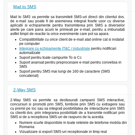
Mail to SMS
Mail to SMS va permite sa transmiteti SMS-uri direct din clientul dvs.
de e-mail sau poate fi de asemenea integrat foarte usor cu diverse
aplicatii si echipamente pentru transmiterea prin SMS a diverselor
alerte pe care pana acum le primeati pe e-mail, pentru a imbunatati
astfel timpii de reactie la orice evenimente care pot sa apara.
Compatibilitate cu orice client de e-mail atat online cat si instalat
pe computer
Integrare cu echipamente IT&C / industriale
pentru notificari
automatizate
Suport pentru toate campurile To si Cc
Suport avansat pentru preprocesare e-mail pentru convetsia in
SMS
Suport pentru SMS mai lungi de 160 de caractere (SMS
concatenat)
2-Way SMS
2-Way SMS va permite sa desfasurati campanii SMS interactive,
concursuri si promotii prin SMS, tombole prin SMS cu extragere sau
cu premii pe loc sau sa integrati posibilitatea de interactiune prin SMS
cu clientii dvs. prin integrarea posibilitatii de a transmite notificari prin
SMS si de a receptiona SMS-uri de raspuns de la acestia.
Numere scurte disponibile in toate retelele de telefonie mobila din
Romania
Vizualizare si export SMS-uri receptionate in timp real