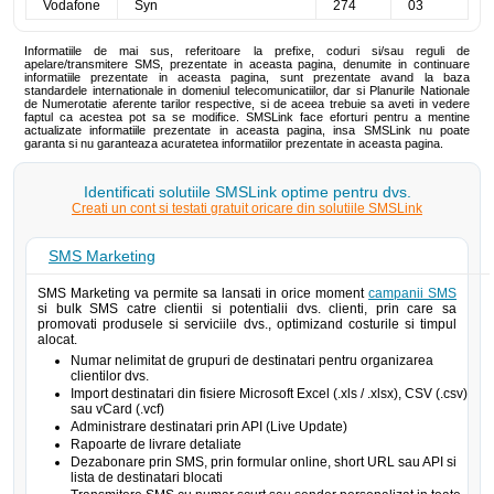
Vodafone
Syn
274
03
Informatiile de mai sus, referitoare la prefixe, coduri si/sau reguli de
apelare/transmitere SMS, prezentate in aceasta pagina, denumite in continuare
informatiile prezentate in aceasta pagina, sunt prezentate avand la baza
standardele internationale in domeniul telecomunicatiilor, dar si Planurile Nationale
de Numerotatie aferente tarilor respective, si de aceea trebuie sa aveti in vedere
faptul ca acestea pot sa se modifice. SMSLink face eforturi pentru a mentine
actualizate informatiile prezentate in aceasta pagina, insa SMSLink nu poate
garanta si nu garanteaza acuratetea informatiilor prezentate in aceasta pagina.
Identificati solutiile SMSLink optime pentru dvs.
Creati un cont si testati gratuit oricare din solutiile SMSLink
SMS Marketing
SMS Marketing va permite sa lansati in orice moment
campanii SMS
si bulk SMS catre clientii si potentialii dvs. clienti, prin care sa
promovati produsele si serviciile dvs., optimizand costurile si timpul
alocat.
Numar nelimitat de grupuri de destinatari pentru organizarea
clientilor dvs.
Import destinatari din fisiere Microsoft Excel (.xls / .xlsx), CSV (.csv)
sau vCard (.vcf)
Administrare destinatari prin API (Live Update)
Rapoarte de livrare detaliate
Dezabonare prin SMS, prin formular online, short URL sau API si
lista de destinatari blocati