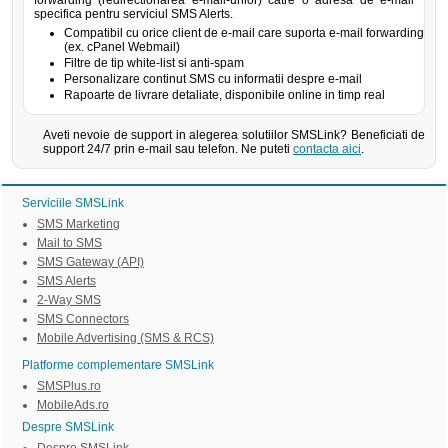
forwarding (redirectionarea e-mail-urilor) catre o adresa de e-mail
specifica pentru serviciul SMS Alerts.
Compatibil cu orice client de e-mail care suporta e-mail forwarding
(ex. cPanel Webmail)
Filtre de tip white-list si anti-spam
Personalizare continut SMS cu informatii despre e-mail
Rapoarte de livrare detaliate, disponibile online in timp real
Aveti nevoie de support in alegerea solutiilor SMSLink? Beneficiati de
support 24/7 prin e-mail sau telefon. Ne puteti
contacta aici
.
Serviciile SMSLink
SMS Marketing
Mail to SMS
SMS Gateway (API)
SMS Alerts
2-Way SMS
SMS Connectors
Mobile Advertising (SMS & RCS)
Platforme complementare SMSLink
SMSPlus.ro
MobileAds.ro
Despre SMSLink