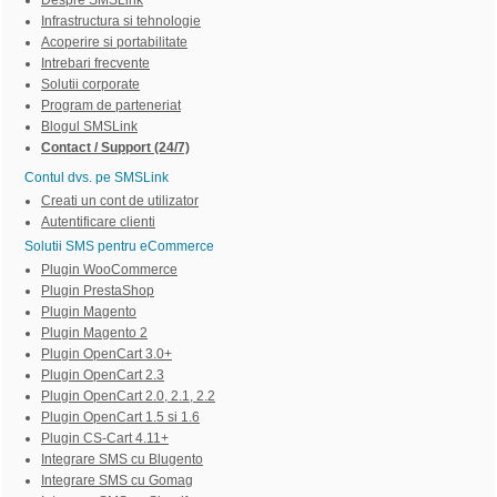
Despre SMSLink
Infrastructura si tehnologie
Acoperire si portabilitate
Intrebari frecvente
Solutii corporate
Program de parteneriat
Blogul SMSLink
Contact / Support (24/7)
Contul dvs. pe SMSLink
Creati un cont de utilizator
Autentificare clienti
Solutii SMS pentru eCommerce
Plugin WooCommerce
Plugin PrestaShop
Plugin Magento
Plugin Magento 2
Plugin OpenCart 3.0+
Plugin OpenCart 2.3
Plugin OpenCart 2.0, 2.1, 2.2
Plugin OpenCart 1.5 si 1.6
Plugin CS-Cart 4.11+
Integrare SMS cu Blugento
Integrare SMS cu Gomag