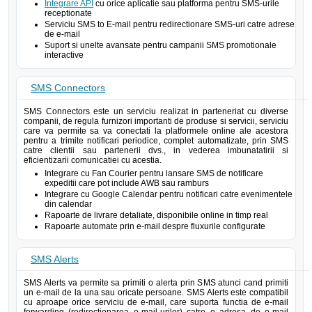
Integrare API
cu orice aplicatie sau platforma pentru SMS-urile
receptionate
Serviciu SMS to E-mail pentru redirectionare SMS-uri catre adrese
de e-mail
Suport si unelte avansate pentru campanii SMS promotionale
interactive
SMS Connectors
SMS Connectors este un serviciu realizat in parteneriat cu diverse
companii, de regula furnizori importanti de produse si servicii, serviciu
care va permite sa va conectati la platformele online ale acestora
pentru a trimite notificari periodice, complet automatizate, prin SMS
catre clientii sau partenerii dvs., in vederea imbunatatirii si
eficientizarii comunicatiei cu acestia.
Integrare cu Fan Courier pentru lansare SMS de notificare
expeditii care pot include AWB sau ramburs
Integrare cu Google Calendar pentru notificari catre evenimentele
din calendar
Rapoarte de livrare detaliate, disponibile online in timp real
Rapoarte automate prin e-mail despre fluxurile configurate
SMS Alerts
SMS Alerts va permite sa primiti o alerta prin SMS atunci cand primiti
un e-mail de la una sau oricate persoane. SMS Alerts este compatibil
cu aproape orice serviciu de e-mail, care suporta functia de e-mail