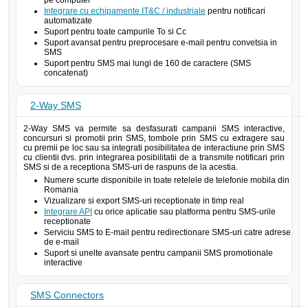
pe computer
Integrare cu echipamente IT&C / industriale
pentru notificari
automatizate
Suport pentru toate campurile To si Cc
Suport avansat pentru preprocesare e-mail pentru convetsia in
SMS
Suport pentru SMS mai lungi de 160 de caractere (SMS
concatenat)
2-Way SMS
2-Way SMS va permite sa desfasurati campanii SMS interactive,
concursuri si promotii prin SMS, tombole prin SMS cu extragere sau
cu premii pe loc sau sa integrati posibilitatea de interactiune prin SMS
cu clientii dvs. prin integrarea posibilitatii de a transmite notificari prin
SMS si de a receptiona SMS-uri de raspuns de la acestia.
Numere scurte disponibile in toate retelele de telefonie mobila din
Romania
Vizualizare si export SMS-uri receptionate in timp real
Integrare API
cu orice aplicatie sau platforma pentru SMS-urile
receptionate
Serviciu SMS to E-mail pentru redirectionare SMS-uri catre adrese
de e-mail
Suport si unelte avansate pentru campanii SMS promotionale
interactive
SMS Connectors