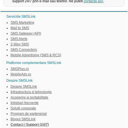
support 24/7 prin e-mail sau telefon. Ne puteti
contacta aici
.
Serviciile SMSLink
SMS Marketing
Mail to SMS
SMS Gateway (API)
SMS Alerts
2-Way SMS
SMS Connectors
Mobile Advertising (SMS & RCS)
Platforme complementare SMSLink
SMSPlus.ro
MobileAds.ro
Despre SMSLink
Despre SMSLink
Infrastructura si tehnologie
Acoperire si portabilitate
Intrebari frecvente
Solutii corporate
Program de parteneriat
Blogul SMSLink
Contact / Support (24/7)