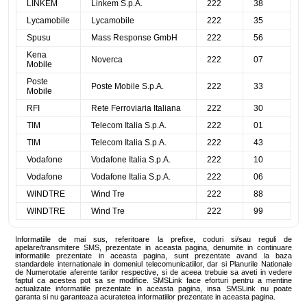
LINKEM
Linkem S.p.A.
222
38
Lycamobile
Lycamobile
222
35
Spusu
Mass Response GmbH
222
56
Kena
Noverca
222
07
Mobile
Poste
Poste Mobile S.p.A.
222
33
Mobile
RFI
Rete Ferroviaria Italiana
222
30
TIM
Telecom Italia S.p.A.
222
01
TIM
Telecom Italia S.p.A.
222
43
Vodafone
Vodafone Italia S.p.A.
222
10
Vodafone
Vodafone Italia S.p.A.
222
06
WINDTRE
Wind Tre
222
88
WINDTRE
Wind Tre
222
99
Informatiile de mai sus, referitoare la prefixe, coduri si/sau reguli de
apelare/transmitere SMS, prezentate in aceasta pagina, denumite in continuare
informatiile prezentate in aceasta pagina, sunt prezentate avand la baza
standardele internationale in domeniul telecomunicatiilor, dar si Planurile Nationale
de Numerotatie aferente tarilor respective, si de aceea trebuie sa aveti in vedere
faptul ca acestea pot sa se modifice. SMSLink face eforturi pentru a mentine
actualizate informatiile prezentate in aceasta pagina, insa SMSLink nu poate
garanta si nu garanteaza acuratetea informatiilor prezentate in aceasta pagina.