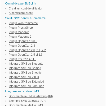
Contul dvs. pe SMSLink
Creati un cont de utilizator
Autentificare clienti
Solutii SMS pentru eCommerce
Plugin WooCommerce
Plugin PrestaShop
Plugin Magento
Plugin Magento 2
Plugin OpenCart 3.0+
Plugin OpenCart 2.3
Plugin OpenCart 2.0, 2.1, 2.2
Plugin OpenCart 1.5 si 1.6
Plugin CS-Cart 4.11+
Integrare SMS cu Blugento
Integrare SMS cu Gomag
Integrare SMS cu Shopify
Integrare SMS cu VTEX
Integrare SMS cu Extended
Integrare SMS cu FamShop
Integrare transmitere SMS
Documentatie SMS Gateway (API)
Exemple SMS Gateway (API)
Documentatie Mail to SMS