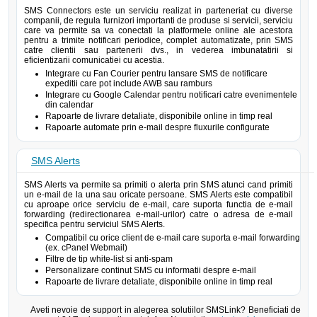
SMS Connectors este un serviciu realizat in parteneriat cu diverse
companii, de regula furnizori importanti de produse si servicii, serviciu
care va permite sa va conectati la platformele online ale acestora
pentru a trimite notificari periodice, complet automatizate, prin SMS
catre clientii sau partenerii dvs., in vederea imbunatatirii si
eficientizarii comunicatiei cu acestia.
Integrare cu Fan Courier pentru lansare SMS de notificare
expeditii care pot include AWB sau ramburs
Integrare cu Google Calendar pentru notificari catre evenimentele
din calendar
Rapoarte de livrare detaliate, disponibile online in timp real
Rapoarte automate prin e-mail despre fluxurile configurate
SMS Alerts
SMS Alerts va permite sa primiti o alerta prin SMS atunci cand primiti
un e-mail de la una sau oricate persoane. SMS Alerts este compatibil
cu aproape orice serviciu de e-mail, care suporta functia de e-mail
forwarding (redirectionarea e-mail-urilor) catre o adresa de e-mail
specifica pentru serviciul SMS Alerts.
Compatibil cu orice client de e-mail care suporta e-mail forwarding
(ex. cPanel Webmail)
Filtre de tip white-list si anti-spam
Personalizare continut SMS cu informatii despre e-mail
Rapoarte de livrare detaliate, disponibile online in timp real
Aveti nevoie de support in alegerea solutiilor SMSLink? Beneficiati de