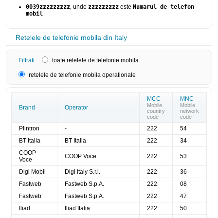
0039zzzzzzzzz
, unde
zzzzzzzzz
este
Numarul de telefon
mobil
Retelele de telefonie mobila din Italy
Filtrati
toate retelele de telefonie mobila
retelele de telefonie mobila operationale
MCC
MNC
Mobile
Mobile
Brand
Operator
country
network
code
code
Plintron
-
222
54
BT Italia
BT Italia
222
34
COOP
COOP Voce
222
53
Voce
Digi Mobil
Digi Italy S.r.l.
222
36
Fastweb
Fastweb S.p.A.
222
08
Fastweb
Fastweb S.p.A.
222
47
Iliad
Iliad Italia
222
50