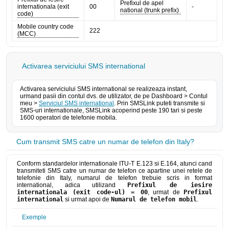
Prefixul de apel
internationala (exit
00
-
national (trunk prefix)
code)
Mobile country code
222
(MCC)
Activarea serviciului SMS international
Activarea serviciului SMS international se realizeaza instant,
urmand pasii din contul dvs. de utilizator, de pe Dashboard > Contul
meu >
Serviciul SMS international
. Prin SMSLink puteti transmite si
SMS-uri internationale, SMSLink acoperind peste 190 tari si peste
1600 operatori de telefonie mobila.
Cum transmit SMS catre un numar de telefon din Italy?
Conform standardelor internationale ITU-T E.123 si E.164, atunci cand
transmiteti SMS catre un numar de telefon ce apartine unei retele de
telefonie din Italy, numarul de telefon trebuie scris in format
international, adica utilizand
Prefixul de iesire
internationala (exit code-ul) = 00
, urmat de
Prefixul
international
si urmat apoi de
Numarul de telefon mobil
.
Exemple