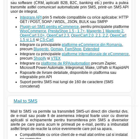
sau software (CRM, aplicatii B2B, B2C, banking etc.) pentru a putea
transmite astfel comunicari automatizate prin SMS, printr-un SMS API
usor de integrat.
Integrare API
prin 5 metode compatibile cu orice aplicatoe: HTTP
GET / POST, SOAP / WSDL, JSON, BULK sau SMPP
Plugin-uri SMS pentru eCommerce
, pentru principalele platforme
WooCommerce
,
PrestaShop 1.5 - 1.7+
,
Magento 1
Magento 2
,
OpenCart 3.0+
,
OpenCart 2.3
,
OpenCart 2.0, 2.1, 2.2
,
OpenCart
1.5 si 1.6
si
CS-Cart
Integrare cu principalele
platforme eCommerce din Romania
,
precum
Blugento
,
Gomag
,
FamShop
,
Extended
Integrare cu principalele
platforme internationale de eCommerce
,
precum
Shopify
si
VTEX
Integrare cu
platforme de RPA/automation
precum Zapier,
Microsoft Power Automate, Integromat, Make, UiPath si RapidAPI
Rapoarte de livrare detaliate, disponibile in platforma sau
integrabile prin API
Suport pentru SMS mai lungi de 160 de caractere (SMS
concatenat)
Mail to SMS
Mail to SMS va permite sa transmiteti SMS-uri direct din clientul dvs.
de e-mail sau poate fi de asemenea integrat foarte usor cu diverse
aplicatii si echipamente pentru transmiterea prin SMS a diverselor
alerte pe care pana acum le primeati pe e-mail, pentru a imbunatati
astfel timpii de reactie la orice evenimente care pot sa apara.
Compatibilitate cu orice client de e-mail atat online cat si instalat