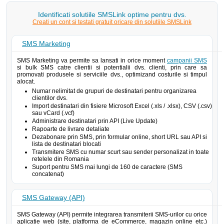
Identificati solutiile SMSLink optime pentru dvs.
Creati un cont si testati gratuit oricare din solutiile SMSLink
SMS Marketing
SMS Marketing va permite sa lansati in orice moment
campanii SMS
si bulk SMS catre clientii si potentialii dvs. clienti, prin care sa
promovati produsele si serviciile dvs., optimizand costurile si timpul
alocat.
Numar nelimitat de grupuri de destinatari pentru organizarea
clientilor dvs.
Import destinatari din fisiere Microsoft Excel (.xls / .xlsx), CSV (.csv)
sau vCard (.vcf)
Administrare destinatari prin API (Live Update)
Rapoarte de livrare detaliate
Dezabonare prin SMS, prin formular online, short URL sau API si
lista de destinatari blocati
Transmitere SMS cu numar scurt sau sender personalizat in toate
retelele din Romania
Suport pentru SMS mai lungi de 160 de caractere (SMS
concatenat)
SMS Gateway (API)
SMS Gateway (API) permite integrarea transmiterii SMS-urilor cu orice
aplicatie web (site, platforma de eCommerce, magazin online etc.)