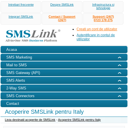
Intrebari frecvente
Despre SMSLink
Infrastructura si
tehnologie
Integrari SMSLink
Contact / Support
Support (24/7)
(24/7)
0723 178 275
Creati un cont de utilizator
Autentificare in contul de
utilizator
Acasa
SMS Marketing
Mail to SMS
SMS Gateway (API)
SMS Alerts
2-Way SMS
SMS Connectors
Contact
Acoperire SMSLink pentru Italy
Lista destinatii acoperite de SMSLink
-
Acoperire SMSLink pentru Italy