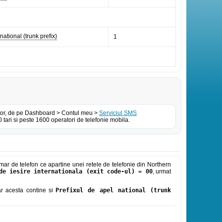
national (trunk prefix)
1
izator, de pe Dashboard > Contul meu >
Serviciul SMS
tari si peste 1600 operatori de telefonie mobila.
ar de telefon ce apartine unei retele de telefonie din Northern
de iesire internationala (exit code-ul) = 00
, urmat
iar acesta contine si
Prefixul de apel national (trunk