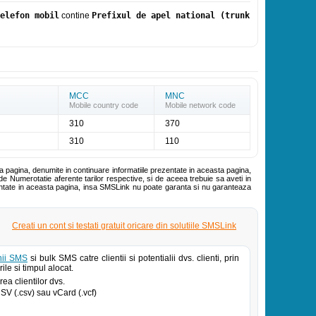
elefon mobil
contine
Prefixul de apel national (trunk
MCC
MNC
Mobile country code
Mobile network code
310
370
310
110
ta pagina, denumite in continuare informatiile prezentate in aceasta pagina,
de Numerotatie aferente tarilor respective, si de aceea trebuie sa aveti in
zentate in aceasta pagina, insa SMSLink nu poate garanta si nu garanteaza
Creati un cont si testati gratuit oricare din solutiile SMSLink
ii SMS
si bulk SMS catre clientii si potentialii dvs. clienti, prin
ile si timpul alocat.
ea clientilor dvs.
 CSV (.csv) sau vCard (.vcf)