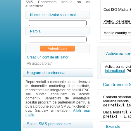
SMS Connectors trebuie sa va
autentificati.
Cod ISO (Alpha-
Nume de utilizator sau e-mail
Prefixul de iesire
Parola
Mobile country 
Activarea ser
Creati un cont de utilizator
Ati uitat parola?
Activarea servic
international
. P
Program de parteneriat
Reprezentati o companie care activeaza
Cum transmit S
in domeniile marketing si publicitate,
reprezentati un integrator de solutii IT&C
sau sunteti consultant in aceste
Conform standarde
domenii? Beneficiati de avantajele
Mariana Islands, 
acestui program de parteneriat pentru a
de
Prefixul in
putea propune solutia SMSLink clientilor
dvs. (inclusiv white-label).
Aflati mai
Daca
Numarul 
multe
prefix) = 1
, a
Solutii SMS personalizate
Exemple