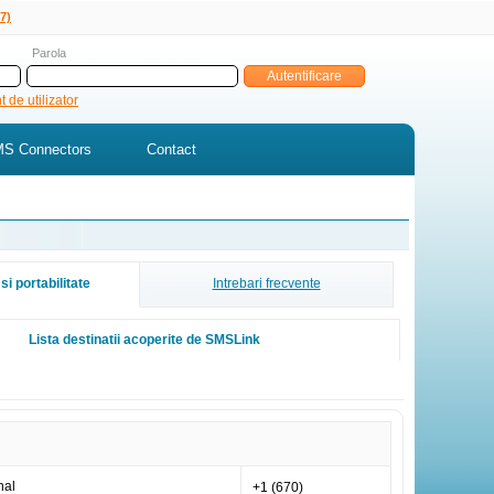
7)
Parola
 de utilizator
S Connectors
Contact
si portabilitate
Intrebari frecvente
Lista destinatii acoperite de SMSLink
nal
+1 (670)