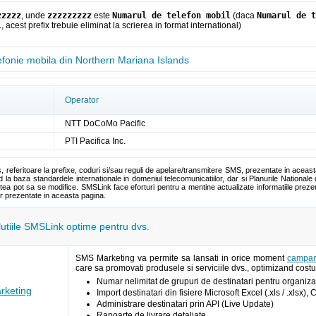
zzzzz
, unde
zzzzzzzzz
este
Numarul de telefon mobil
(daca
Numarul de t
1
, acest prefix trebuie eliminat la scrierea in format international)
efonie mobila din Northern Mariana Islands
Operator
NTT DoCoMo Pacific
PTI Pacifica Inc.
s, referitoare la prefixe, coduri si/sau reguli de apelare/transmitere SMS, prezentate in aceas
la baza standardele internationale in domeniul telecomunicatiilor, dar si Planurile Nationale 
tea pot sa se modifice. SMSLink face eforturi pentru a mentine actualizate informatiile pre
or prezentate in aceasta pagina.
olutiile SMSLink optime pentru dvs.
SMS Marketing va permite sa lansati in orice moment
campan
care sa promovati produsele si serviciile dvs., optimizand costur
Numar nelimitat de grupuri de destinatari pentru organizar
keting
Import destinatari din fisiere Microsoft Excel (.xls / .xlsx),
Administrare destinatari prin API (Live Update)
Rapoarte de livrare detaliate