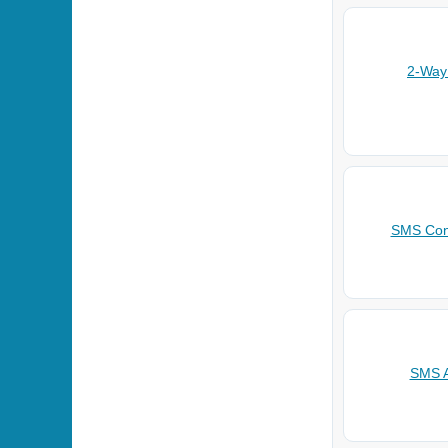
2-Wa
SMS Con
SMS A