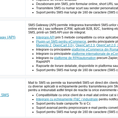
Dezabonare prin SMS, prin formular online, short URL sau A
Transmitere SMS cu numar scurt sau sender personalizat 
Suport pentru SMS mai lungi de 160 de caractere (SMS c
SMS Gateway (API) permite integrarea transmiterii SMS-urilor 
online etc.) sau software (CRM, aplicatii B2B, B2C, banking etc
SMS, printr-un SMS API usor de integrat.
ay (API)
Integrare API
prin 5 metode compatibile cu orice aplic
Plugin-uri SMS pentru eCommerce
, pentru principalele 
Magento 2
,
OpenCart 3.0+
,
OpenCart 2.3
,
OpenCart 2.0, 2
Integrare cu principalele
platforme eCommerce din Roma
Integrare cu principalele
platforme internationale de eC
Integrare cu
platforme de RPA/automation
precum Zapier,
RapidAPI
Rapoarte de livrare detaliate, disponibile in platforma sau
Suport pentru SMS mai lungi de 160 de caractere (SMS c
Mail to SMS va permite sa transmiteti SMS-uri direct din client
cu diverse aplicatii si echipamente pentru transmiterea prin S
pentru a imbunatati astfel timpii de reactie la orice evenimente
o SMS
Compatibilitate cu orice client de e-mail atat online cat si
Integrare cu echipamente IT&C / industriale
pentru notific
Suport pentru toate campurile To si Cc
Suport avansat pentru preprocesare e-mail pentru conve
Suport pentru SMS mai lungi de 160 de caractere (SMS c