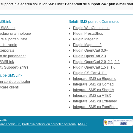
 support in alegerea solutiilor SMSLink? Beneficiati de support 24/7 prin e-mail sau
MSLink
Solutii SMS pentru eCommerce
 SMSLink
Plugin WooCommerce
ructura si tehnologie
Plugin PrestaShop
re si portabilitate
Plugin Magento
ri frecvente
Plugin Magento 2
 corporate
Plugin OpenCart 3.0+
m de parteneriat
Plugin OpenCart 2.3
 SMSLink
Plugin OpenCart 2.0, 2.1, 2.2
 / Support (24/7)
Plugin OpenCart 1.5 si 1.6
Plugin CS-Cart 4.11+
s. pe SMSLink
Integrare SMS cu Blugento
un cont de utilizator
Integrare SMS cu Gomag
icare clienti
Integrare SMS cu Shopify
Integrare SMS cu VTEX
Integrare SMS cu Extended
Integrare SMS cu FamShop
vate.
izare cookie-uri
,
Protectia datelor cu caracter personal
,
ANPC