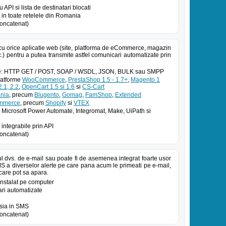
PI si lista de destinatari blocati
in toate retelele din Romania
oncatenat)
cu orice aplicatie web (site, platforma de eCommerce, magazin
.) pentru a putea transmite astfel comunicari automatizate prin
atoe: HTTP GET / POST, SOAP / WSDL, JSON, BULK sau SMPP
platforme
WooCommerce
,
PrestaShop 1.5 - 1.7+
,
Magento 1
.1, 2.2
,
OpenCart 1.5 si 1.6
si
CS-Cart
nia
, precum
Blugento
,
Gomag
,
FamShop
,
Extended
ommerce
, precum
Shopify
si
VTEX
 Microsoft Power Automate, Integromat, Make, UiPath si
 integrabile prin API
oncatenat)
ul dvs. de e-mail sau poate fi de asemenea integrat foarte usor
MS a diverselor alerte pe care pana acum le primeati pe e-mail,
 care pot sa apara.
 instalat pe computer
ari automatizate
tsia in SMS
oncatenat)