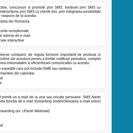
ive, concursuri si promotii prin SMS, tombole prin SMS cu
nteractiune prin SMS cu clientii dvs. prin integrarea posibilitatii
e raspuns de la acestia.
 mobila din Romania
urile receptionate
re adrese de e-mail
ale interactive
iverse companii, de regula furnizori importanti de produse si
online ale acestora pentru a trimite notificari periodice, complet
rea imbunatatirii si eficientizarii comunicatiei cu acestia.
e expeditii care pot include AWB sau ramburs
nimentele din calendar
al
te
d primiti un e-mail de la una sau oricate persoane. SMS Alerts
ta functia de e-mail forwarding (redirectionarea e-mail-urilor)
forwarding (ex. cPanel Webmail)
al