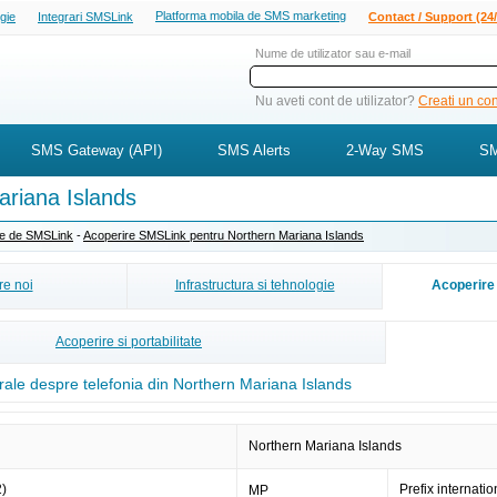
Platforma mobila de SMS marketing
ogie
Integrari SMSLink
Contact / Support (24/
Nume de utilizator sau e-mail
Nu aveti cont de utilizator?
Creati un cont
SMS Gateway (API)
SMS Alerts
2-Way SMS
SM
riana Islands
ite de SMSLink
-
Acoperire SMSLink pentru Northern Mariana Islands
e noi
Infrastructura si tehnologie
Acoperire 
Acoperire si portabilitate
rale despre telefonia din Northern Mariana Islands
Northern Mariana Islands
2)
Prefix internatio
MP