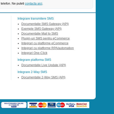
 telefon. Ne puteti
contacta aici
.
Integrare transmitere SMS
Documentatie SMS Gateway (API)
Exemple SMS Gateway (API)
Documentatie Mail to SMS
Plugin-uri SMS pentru eCommerce
Integrari cu platforme eCommerce
Integrari cu platforme RPA/automation
Integrari One-Click
Integrare platforma SMS
Documentatie Live Update (API)
Integrare 2-Way SMS
Documentatie 2-Way SMS (API)