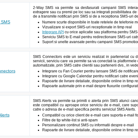
2-Way SMS va permite sa desfasurati campanii SMS interact
extragere sau cu premii pe loc sau sa integrati posibilitatea de i
de a transmite notificari prin SMS si de a receptiona SMS-uri d
y SMS
Numere scurte disponibile in toate retelele de telefonie
Vizualizare si export SMS-uri receptionate in timp real
Integrare API
cu orice aplicatie sau platforma pentru SMS-
Serviciu SMS to E-mail pentru redirectionare SMS-uri cat
Suport si unelte avansate pentru campanii SMS promotion
SMS Connectors este un serviciu realizat in parteneriat cu d
servicii, serviciu care va permite sa va conectati la platformele 
automatizate, prin SMS catre clientii sau partenerii dvs., in vede
nectors
Integrare cu Fan Courier pentru lansare SMS de notificar
Integrare cu Google Calendar pentru notificari catre eve
Rapoarte de livrare detaliate, disponibile online in timp re
Rapoarte automate prin e-mail despre fluxurile configura
SMS Alerts va permite sa primiti o alerta prin SMS atunci can
este compatibil cu aproape orice serviciu de e-mail, care supor
catre o adresa de e-mail specifica pentru serviciul SMS Alerts.
lerts
Compatibil cu orice client de e-mail care suporta e-mail 
Filtre de tip white-list si anti-spam
Personalizare continut SMS cu informatii despre e-mail
Rapoarte de livrare detaliate, disponibile online in timp re