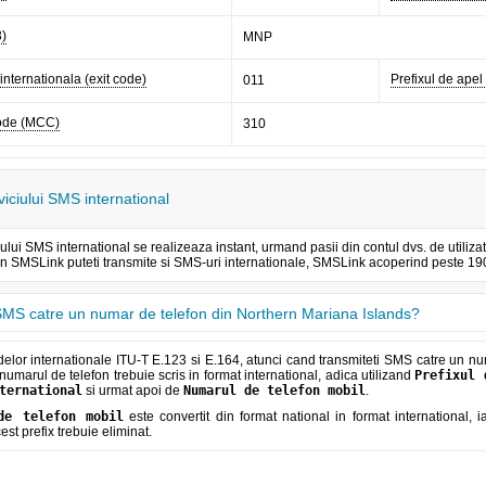
3)
MNP
 internationala (exit code)
Prefixul de apel 
011
code (MCC)
310
viciului SMS international
iului SMS international se realizeaza instant, urmand pasii din contul dvs. de util
rin SMSLink puteti transmite si SMS-uri internationale, SMSLink acoperind peste 190 
MS catre un numar de telefon din Northern Mariana Islands?
lor internationale ITU-T E.123 si E.164, atunci cand transmiteti SMS catre un num
numarul de telefon trebuie scris in format international, adica utilizand
Prefixul 
ternational
si urmat apoi de
Numarul de telefon mobil
.
de telefon mobil
este convertit din format national in format international, 
cest prefix trebuie eliminat.