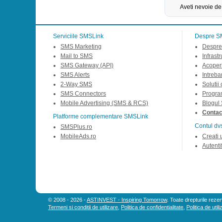
Aveti nevoie de
Serviciile SMSLink
Despre S
SMS Marketing
Despre
Mail to SMS
Infrast
SMS Gateway (API)
Acoperi
SMS Alerts
Intreba
2-Way SMS
Solutii
SMS Connectors
Progra
Mobile Advertising (SMS & RCS)
Blogul
Contact
Platforme complementare SMSLink
Contul dv
SMSPlus.ro
MobileAds.ro
Creati 
Autentif
© 2008 - 2026 -
ASTINVEST - Inspiring Tomorrow
. Toate drepturile rezer
Termeni si conditii de utilizare
,
Politica de confidentialitate
,
Politica de util