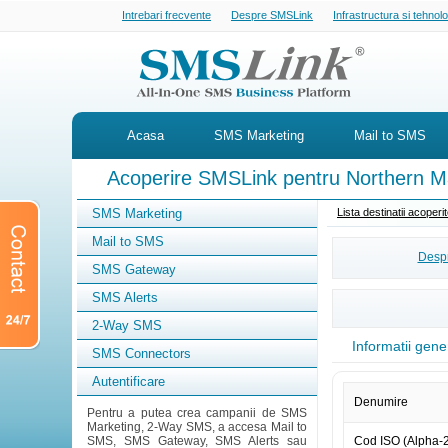
Intrebari frecvente
Despre SMSLink
Infrastructura si tehnol
Acasa
SMS Marketing
Mail to SMS
Acoperire SMSLink pentru Northern Ma
SMS Marketing
Lista destinatii acoper
Mail to SMS
Despr
SMS Gateway
SMS Alerts
2-Way SMS
Informatii gene
SMS Connectors
Autentificare
Denumire
Pentru a putea crea campanii de SMS
Marketing, 2-Way SMS, a accesa Mail to
SMS, SMS Gateway, SMS Alerts sau
Cod ISO (Alpha-