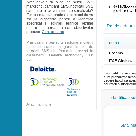
Aveti nevoie de o solutie pentru
SMS
marketing
,
campanii SMS
,
notificari SMS
001670zzzz
sau
mobile advertising
personalizata?
prefix) = 
Echipa noastra tehnica si comerciala va
sta la dispozitie pentru a identifica
specificatiile solutiei tehnice optime
Retelele de tel
pentru atingerea tuturor obiectivelor
propuse.
Contactati-ne
Prin pasiune pentru tehnologie si clienti
Brand
multumiti, suntem singurul furnizor de
servicii SMS
din Romania prezent in
Docomo
clasamentul Deloitte Technology Fast
50.
IT&E Wireless
Informatiile de mai su
sunt prezentate avand 
vedere faptul ca aces
acuratetea informatiil
Identificati s
Aflati mai multe
SMS Mar