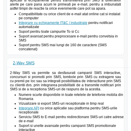
aplicatii si echipamente pentru transmiterea prin SMS a diverselor
alerte pe care pana acum le primeati pe e-mail, pentru a imbunatati
astfel timpii de reactie la orice evenimente care pot sa apara.
Compatibilitate cu orice client de e-mail atat online cat si instalat
pe computer
Integrare cu echipamente IT&C / industriale
pentru notificari
automatizate
Suport pentru toate campurile To si Cc
Suport avansat pentru preprocesare e-mail pentru convetsia in
SMS
Suport pentru SMS mai lungi de 160 de caractere (SMS
concatenat)
2-Way SMS
2-Way SMS va permite sa desfasurati campanii SMS interactive,
concursuri si promotii prin SMS, tombole prin SMS cu extragere sau
cu premii pe loc sau sa integrati posibilitatea de interactiune prin SMS
cu clientii dvs. prin integrarea posibilitatii de a transmite notificari prin
SMS si de a receptiona SMS-uri de raspuns de la acestia.
Numere scurte disponibile in toate retelele de telefonie mobila din
Romania
Vizualizare si export SMS-uri receptionate in timp real
Integrare API
cu orice aplicatie sau platforma pentru SMS-urile
receptionate
Serviciu SMS to E-mail pentru redirectionare SMS-uri catre adrese
de e-mail
Suport si unelte avansate pentru campanii SMS promotionale
interactive