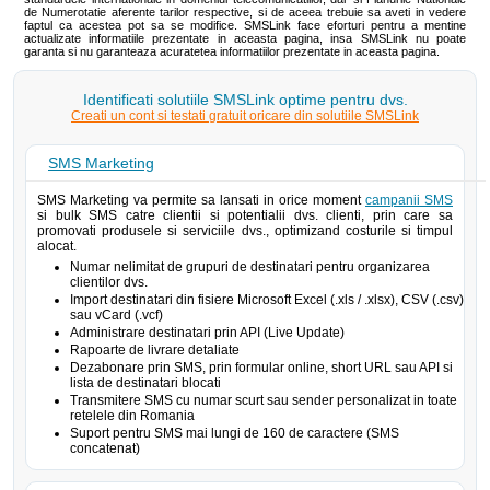
de Numerotatie aferente tarilor respective, si de aceea trebuie sa aveti in vedere
faptul ca acestea pot sa se modifice. SMSLink face eforturi pentru a mentine
actualizate informatiile prezentate in aceasta pagina, insa SMSLink nu poate
garanta si nu garanteaza acuratetea informatiilor prezentate in aceasta pagina.
Identificati solutiile SMSLink optime pentru dvs.
Creati un cont si testati gratuit oricare din solutiile SMSLink
SMS Marketing
SMS Marketing va permite sa lansati in orice moment
campanii SMS
si bulk SMS catre clientii si potentialii dvs. clienti, prin care sa
promovati produsele si serviciile dvs., optimizand costurile si timpul
alocat.
Numar nelimitat de grupuri de destinatari pentru organizarea
clientilor dvs.
Import destinatari din fisiere Microsoft Excel (.xls / .xlsx), CSV (.csv)
sau vCard (.vcf)
Administrare destinatari prin API (Live Update)
Rapoarte de livrare detaliate
Dezabonare prin SMS, prin formular online, short URL sau API si
lista de destinatari blocati
Transmitere SMS cu numar scurt sau sender personalizat in toate
retelele din Romania
Suport pentru SMS mai lungi de 160 de caractere (SMS
concatenat)