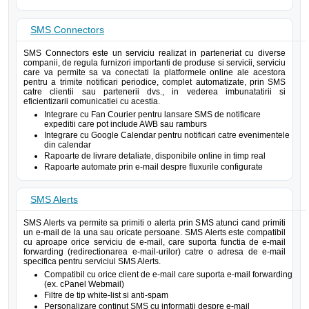
SMS Connectors
SMS Connectors este un serviciu realizat in parteneriat cu diverse
companii, de regula furnizori importanti de produse si servicii, serviciu
care va permite sa va conectati la platformele online ale acestora
pentru a trimite notificari periodice, complet automatizate, prin SMS
catre clientii sau partenerii dvs., in vederea imbunatatirii si
eficientizarii comunicatiei cu acestia.
Integrare cu Fan Courier pentru lansare SMS de notificare
expeditii care pot include AWB sau ramburs
Integrare cu Google Calendar pentru notificari catre evenimentele
din calendar
Rapoarte de livrare detaliate, disponibile online in timp real
Rapoarte automate prin e-mail despre fluxurile configurate
SMS Alerts
SMS Alerts va permite sa primiti o alerta prin SMS atunci cand primiti
un e-mail de la una sau oricate persoane. SMS Alerts este compatibil
cu aproape orice serviciu de e-mail, care suporta functia de e-mail
forwarding (redirectionarea e-mail-urilor) catre o adresa de e-mail
specifica pentru serviciul SMS Alerts.
Compatibil cu orice client de e-mail care suporta e-mail forwarding
(ex. cPanel Webmail)
Filtre de tip white-list si anti-spam
Personalizare continut SMS cu informatii despre e-mail