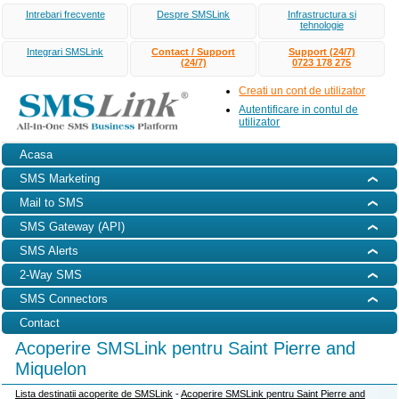
Intrebari frecvente
Despre SMSLink
Infrastructura si
tehnologie
Integrari SMSLink
Contact / Support
Support (24/7)
(24/7)
0723 178 275
Creati un cont de utilizator
Autentificare in contul de
utilizator
Acasa
SMS Marketing
Mail to SMS
SMS Gateway (API)
SMS Alerts
2-Way SMS
SMS Connectors
Contact
Acoperire SMSLink pentru Saint Pierre and
Miquelon
Lista destinatii acoperite de SMSLink
-
Acoperire SMSLink pentru Saint Pierre and