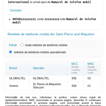
international
si urmat apoi de
Numarul de telefon mobil
.
Exemple
00508zzzzzzzzz
, unde
zzzzzzzzz
este
Numarul de telefon
mobil
Retelele de telefonie mobila din Saint Pierre and Miquelon
Filtrati
toate retelele de telefonie mobila
retelele de telefonie mobila operationale
MCC
MNC
Mobile
Mobile
Brand
Operator
country
network
code
code
GLOBALTEL
GLOBALTEL
308
02
St. Pierre-et-Miquelon
Ameris
308
01
Telecom
Informatiile de mai sus, referitoare la prefixe, coduri si/sau reguli de
apelare/transmitere SMS, prezentate in aceasta pagina, denumite in continuare
informatiile prezentate in aceasta pagina, sunt prezentate avand la baza
standardele internationale in domeniul telecomunicatiilor, dar si Planurile Nationale