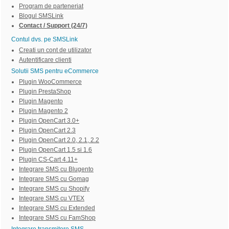
Program de parteneriat
Blogul SMSLink
Contact / Support (24/7)
Contul dvs. pe SMSLink
Creati un cont de utilizator
Autentificare clienti
Solutii SMS pentru eCommerce
Plugin WooCommerce
Plugin PrestaShop
Plugin Magento
Plugin Magento 2
Plugin OpenCart 3.0+
Plugin OpenCart 2.3
Plugin OpenCart 2.0, 2.1, 2.2
Plugin OpenCart 1.5 si 1.6
Plugin CS-Cart 4.11+
Integrare SMS cu Blugento
Integrare SMS cu Gomag
Integrare SMS cu Shopify
Integrare SMS cu VTEX
Integrare SMS cu Extended
Integrare SMS cu FamShop