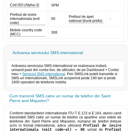
Cod ISO (Alpha-3)
SPM
Prefixul de iesire
Prefixul de apel
internationala (exit
00
-
national (trunk prefix)
code)
Mobile country code
308
(MCC)
Activarea serviciului SMS international
Activarea serviciului SMS international se realizeaza instant,
urmand pasii din contul dvs. de utilizator, de pe Dashboard > Contul
meu >
Serviciul SMS international
. Prin SMSLink puteti transmite si
SMS-uri internationale, SMSLink acoperind peste 190 tari si peste
1600 operatori de telefonie mobila.
Cum transmit SMS catre un numar de telefon din Saint
Pierre and Miquelon?
Conform standardelor internationale ITU-T E.123 si E.164, atunci cand
transmiteti SMS catre un numar de telefon ce apartine unei retele de
telefonie din Saint Pierre and Miquelon, numarul de telefon trebuie
scris in format international, adica utilizand
Prefixul de iesire
internationala (exit code-ul) = 00
, urmat de
Prefixul