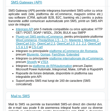
SMS Gateway (API)
SMS Gateway (API) permite integrarea transmiterii SMS-urilor cu orice
aplicatie web (site, platforma de eCommerce, magazin online etc.)
sau software (CRM, aplicatii B2B, B2C, banking etc.) pentru a putea
transmite astfel comunicari automatizate prin SMS, printr-un SMS API
usor de integrat.
Integrare API
prin 5 metode compatibile cu orice aplicatoe: HTTP
GET / POST, SOAP / WSDL, JSON, BULK sau SMPP
Plugin-uri SMS pentru eCommerce
, pentru principalele platforme
WooCommerce
,
PrestaShop 1.5 - 1.7+
,
Magento 1
Magento 2
,
OpenCart 3.0+
,
OpenCart 2.3
,
OpenCart 2.0, 2.1, 2.2
,
OpenCart
1.5 si 1.6
si
CS-Cart
Integrare cu principalele
platforme eCommerce din Romania
,
precum
Blugento
,
Gomag
,
FamShop
,
Extended
Integrare cu principalele
platforme internationale de eCommerce
,
precum
Shopify
si
VTEX
Integrare cu
platforme de RPA/automation
precum Zapier,
Microsoft Power Automate, Integromat, Make, UiPath si RapidAPI
Rapoarte de livrare detaliate, disponibile in platforma sau
integrabile prin API
Suport pentru SMS mai lungi de 160 de caractere (SMS
concatenat)
Mail to SMS
Mail to SMS va permite sa transmiteti SMS-uri direct din clientul dvs.
de e-mail sau poate fi de asemenea integrat foarte usor cu diverse