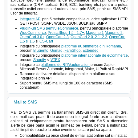
aplicatie web (site, platforma de eCommerce, magazin online etc.)
sau software (CRM, aplicatii B2B, B2C, banking etc.) pentru a putea
transmite astfel comunicari automatizate prin SMS, printr-un SMS API
usor de integrat.
Integrare API
prin 5 metode compatibile cu orice aplicatoe: HTTP
GET / POST, SOAP / WSDL, JSON, BULK sau SMPP
Plugin-uri SMS pentru eCommerce
, pentru principalele platforme
WooCommerce
,
PrestaShop 1.5 - 1.7+
,
Magento 1
Magento 2
,
OpenCart 3.0+
,
OpenCart 2.3
,
OpenCart 2.0, 2.1, 2.2
,
OpenCart
1.5 si 1.6
si
CS-Cart
Integrare cu principalele
platforme eCommerce din Romania
,
precum
Blugento
,
Gomag
,
FamShop
,
Extended
Integrare cu principalele
platforme internationale de eCommerce
,
precum
Shopify
si
VTEX
Integrare cu
platforme de RPA/automation
precum Zapier,
Microsoft Power Automate, Integromat, Make, UiPath si RapidAPI
Rapoarte de livrare detaliate, disponibile in platforma sau
integrabile prin API
Suport pentru SMS mai lungi de 160 de caractere (SMS
concatenat)
Mail to SMS
Mail to SMS va permite sa transmiteti SMS-uri direct din clientul dvs.
de e-mail sau poate fi de asemenea integrat foarte usor cu diverse
aplicatii si echipamente pentru transmiterea prin SMS a diverselor
alerte pe care pana acum le primeati pe e-mail, pentru a imbunatati
astfel timpii de reactie la orice evenimente care pot sa apara.
Compatibilitate cu orice client de e-mail atat online cat si instalat