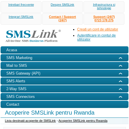
Intrebari frecvente
Despre SMSLink
Infrastructura si
tehnologie
Integrari SMSLink
Contact / Support
Support (24/7)
(24/7)
0723 178 275
Creati un cont de utilizator
Autentificare in contul de
utilizator
Acasa
SMS Marketing
Mail to SMS
SMS Gateway (API)
SMS Alerts
2-Way SMS
SMS Connectors
Contact
Acoperire SMSLink pentru Rwanda
Lista destinatii acoperite de SMSLink
-
Acoperire SMSLink pentru Rwanda