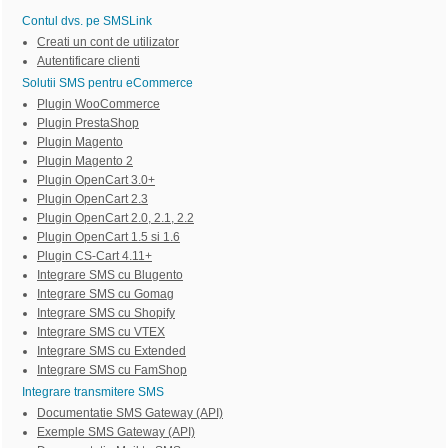
Contul dvs. pe SMSLink
Creati un cont de utilizator
Autentificare clienti
Solutii SMS pentru eCommerce
Plugin WooCommerce
Plugin PrestaShop
Plugin Magento
Plugin Magento 2
Plugin OpenCart 3.0+
Plugin OpenCart 2.3
Plugin OpenCart 2.0, 2.1, 2.2
Plugin OpenCart 1.5 si 1.6
Plugin CS-Cart 4.11+
Integrare SMS cu Blugento
Integrare SMS cu Gomag
Integrare SMS cu Shopify
Integrare SMS cu VTEX
Integrare SMS cu Extended
Integrare SMS cu FamShop
Integrare transmitere SMS
Documentatie SMS Gateway (API)
Exemple SMS Gateway (API)