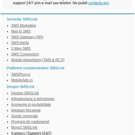
support 24/7 prin e-mail sau telefon. Ne puteti
contacta aici
.
Serviciile SMSLink
SMS Marketing
Mail to SMS
SMS Gateway (API)
SMS Alerts
2-Way SMS
SMS Connectors
Mobile Advertising (SMS & RCS)
Platforme complementare SMSLink
SMSPlus.ro
MobileAds.ro
Despre SMSLink
Despre SMSLink
Infrastructura si tehnologie
Acoperire si portabilitate
Intrebari frecvente
Solutii corporate
Program de parteneriat
Blogul SMSLink
Contact / Support (24/7)