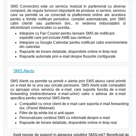
SMS Connectors este un serviciu realizat in parteneriat cu diverse
companii, de regula furnizori importanti de produse si servicii, serviciu
care va permite sa va conectati la platformele online ale acestora
pentru a trimite notificari periodice, complet automatizate, prin SMS
catre clientii sau partenerii dvs., in vederea imbunatatirii si
eficientizarii comunicatiei cu acestia.
Integrare cu Fan Courier pentru lansare SMS de notificare
expeditii care pot include AWB sau ramburs
Integrare cu Google Calendar pentru notificari catre evenimentele
din calendar
Rapoarte de livrare detaliate, disponibile online in timp real
Rapoarte automate prin e-mail despre fluxurile configurate
SMS Alerts
SMS Alerts va permite sa primiti o alerta prin SMS atunci cand primiti
un e-mail de la una sau oricate persoane. SMS Alerts este compatibil
cu aproape orice serviciu de e-mail, care suporta functia de e-mail
forwarding (redirectionarea e-mail-urilor) catre o adresa de e-mail
specifica pentru serviciul SMS Alerts.
Compatibil cu orice client de e-mail care suporta e-mail forwarding
(ex. cPanel Webmail)
Filtre de tip white-list si anti-spam
Personalizare continut SMS cu informatii despre e-mail
Rapoarte de livrare detaliate, disponibile online in timp real
Aveti nevoie de support in alegerea solutiilor SMSLink? Beneficiati de