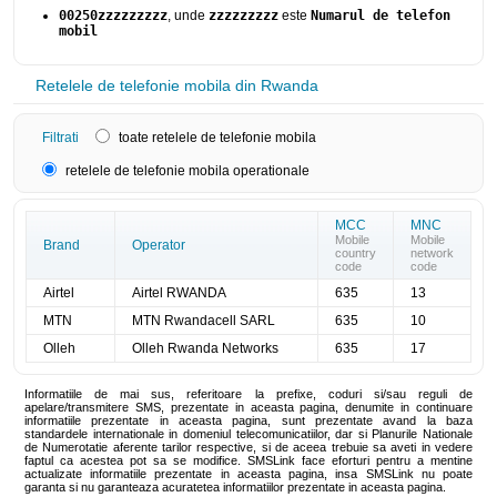
00250zzzzzzzzz
, unde
zzzzzzzzz
este
Numarul de telefon
mobil
Retelele de telefonie mobila din Rwanda
Filtrati
toate retelele de telefonie mobila
retelele de telefonie mobila operationale
MCC
MNC
Mobile
Mobile
Brand
Operator
country
network
code
code
Airtel
Airtel RWANDA
635
13
MTN
MTN Rwandacell SARL
635
10
Olleh
Olleh Rwanda Networks
635
17
Informatiile de mai sus, referitoare la prefixe, coduri si/sau reguli de
apelare/transmitere SMS, prezentate in aceasta pagina, denumite in continuare
informatiile prezentate in aceasta pagina, sunt prezentate avand la baza
standardele internationale in domeniul telecomunicatiilor, dar si Planurile Nationale
de Numerotatie aferente tarilor respective, si de aceea trebuie sa aveti in vedere
faptul ca acestea pot sa se modifice. SMSLink face eforturi pentru a mentine
actualizate informatiile prezentate in aceasta pagina, insa SMSLink nu poate
garanta si nu garanteaza acuratetea informatiilor prezentate in aceasta pagina.