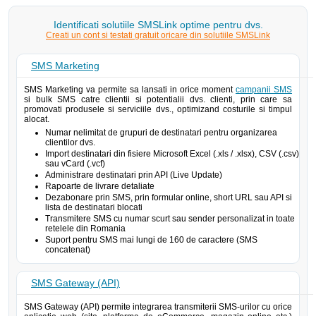
Identificati solutiile SMSLink optime pentru dvs.
Creati un cont si testati gratuit oricare din solutiile SMSLink
SMS Marketing
SMS Marketing va permite sa lansati in orice moment
campanii SMS
si bulk SMS catre clientii si potentialii dvs. clienti, prin care sa
promovati produsele si serviciile dvs., optimizand costurile si timpul
alocat.
Numar nelimitat de grupuri de destinatari pentru organizarea
clientilor dvs.
Import destinatari din fisiere Microsoft Excel (.xls / .xlsx), CSV (.csv)
sau vCard (.vcf)
Administrare destinatari prin API (Live Update)
Rapoarte de livrare detaliate
Dezabonare prin SMS, prin formular online, short URL sau API si
lista de destinatari blocati
Transmitere SMS cu numar scurt sau sender personalizat in toate
retelele din Romania
Suport pentru SMS mai lungi de 160 de caractere (SMS
concatenat)
SMS Gateway (API)
SMS Gateway (API) permite integrarea transmiterii SMS-urilor cu orice