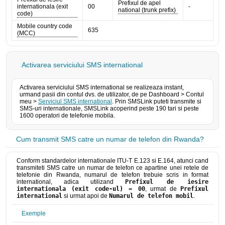
Prefixul de apel
internationala (exit
00
-
national (trunk prefix)
code)
Mobile country code
635
(MCC)
Activarea serviciului SMS international
Activarea serviciului SMS international se realizeaza instant,
urmand pasii din contul dvs. de utilizator, de pe Dashboard > Contul
meu >
Serviciul SMS international
. Prin SMSLink puteti transmite si
SMS-uri internationale, SMSLink acoperind peste 190 tari si peste
1600 operatori de telefonie mobila.
Cum transmit SMS catre un numar de telefon din Rwanda?
Conform standardelor internationale ITU-T E.123 si E.164, atunci cand
transmiteti SMS catre un numar de telefon ce apartine unei retele de
telefonie din Rwanda, numarul de telefon trebuie scris in format
international, adica utilizand
Prefixul de iesire
internationala (exit code-ul) = 00
, urmat de
Prefixul
international
si urmat apoi de
Numarul de telefon mobil
.
Exemple