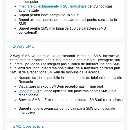
pe computer
Integrare cu echipamente IT&C / industriale
pentru notificari
automatizate
Suport pentru toate campurile To si Cc
Suport avansat pentru preprocesare e-mail pentru convetsia in
SMS
Suport pentru SMS mai lungi de 160 de caractere (SMS
concatenat)
2-Way SMS
2-Way SMS va permite sa desfasurati campanii SMS interactive,
concursuri si promotii prin SMS, tombole prin SMS cu extragere sau
cu premii pe loc sau sa integrati posibilitatea de interactiune prin SMS
cu clientii dvs. prin integrarea posibilitatii de a transmite notificari prin
SMS si de a receptiona SMS-uri de raspuns de la acestia.
Numere scurte disponibile in toate retelele de telefonie mobila din
Romania
Vizualizare si export SMS-uri receptionate in timp real
Integrare API
cu orice aplicatie sau platforma pentru SMS-urile
receptionate
Serviciu SMS to E-mail pentru redirectionare SMS-uri catre adrese
de e-mail
Suport si unelte avansate pentru campanii SMS promotionale
interactive
SMS Connectors