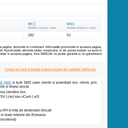
MCC
MNC
Mobile country code
Mobile network code
292
01
ta pagina, denumite in continuare informatiile prezentate in aceasta pagina,
de Numerotatie aferente tarilor respective, si de aceea trebuie sa aveti in
zentate in aceasta pagina, insa SMSLink nu poate garanta si nu garanteaza
Creati un cont si testati gratuit oricare din solutiile SMSLink
ii SMS
si bulk SMS catre clientii si potentialii dvs. clienti, prin
ile si timpul alocat.
ea clientilor dvs.
 CSV (.csv) sau vCard (.vcf)
PI si lista de destinatari blocati
in toate retelele din Romania
oncatenat)