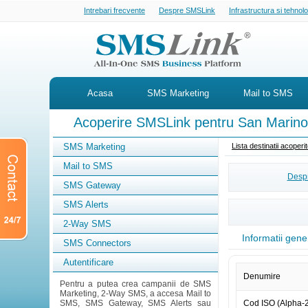
Intrebari frecvente
Despre SMSLink
Infrastructura si tehnol
Acasa
SMS Marketing
Mail to SMS
Acoperire SMSLink pentru San Marino
SMS Marketing
Lista destinatii acoper
Mail to SMS
Despr
SMS Gateway
SMS Alerts
2-Way SMS
Informatii gene
SMS Connectors
Autentificare
Denumire
Pentru a putea crea campanii de SMS
Marketing, 2-Way SMS, a accesa Mail to
SMS, SMS Gateway, SMS Alerts sau
Cod ISO (Alpha-