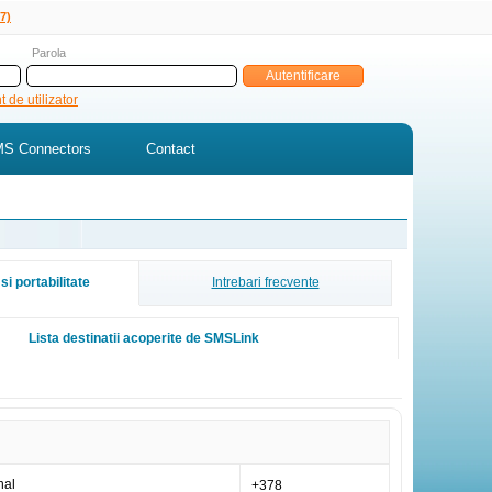
7)
Parola
 de utilizator
S Connectors
Contact
si portabilitate
Intrebari frecvente
Lista destinatii acoperite de SMSLink
nal
+378