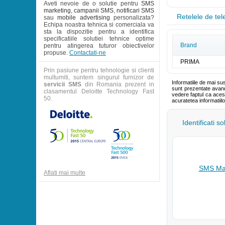
Aveti nevoie de o solutie pentru
SMS
marketing
,
campanii SMS
,
notificari SMS
Retelele de te
sau
mobile advertising
personalizata?
Echipa noastra tehnica si comerciala va
sta la dispozitie pentru a identifica
specificatiile solutiei tehnice optime
Brand
pentru atingerea tuturor obiectivelor
propuse.
Contactati-ne
PRIMA
Prin pasiune pentru tehnologie si clienti
multumiti, suntem singurul furnizor de
Informatiile de mai su
servicii SMS
din Romania prezent in
sunt prezentate avand 
clasamentul Deloitte Technology Fast
vedere faptul ca aces
50.
acuratetea informatiil
Identificati s
SMS Mar
Aflati mai multe