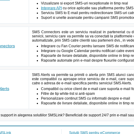
Vizualizare si export SMS-uri receptionate in timp real
Integrare API
cu orice aplicatie sau platforma pentru SMS-
Serviciu SMS to E-mail pentru redirectionare SMS-uri cat
Suport si unelte avansate pentru campanii SMS promotion
SMS Connectors este un serviciu realizat in parteneriat cu d
servicii, serviciu care va permite sa va conectati la platformele 
automatizate, prin SMS catre clientii sau partenerii dvs., in vede
nectors
Integrare cu Fan Courier pentru lansare SMS de notificar
Integrare cu Google Calendar pentru notificari catre eve
Rapoarte de livrare detaliate, disponibile online in timp re
Rapoarte automate prin e-mail despre fluxurile configura
SMS Alerts va permite sa primiti o alerta prin SMS atunci can
este compatibil cu aproape orice serviciu de e-mail, care supor
catre o adresa de e-mail specifica pentru serviciul SMS Alerts.
lerts
Compatibil cu orice client de e-mail care suporta e-mail 
Filtre de tip white-list si anti-spam
Personalizare continut SMS cu informatii despre e-mail
Rapoarte de livrare detaliate, disponibile online in timp re
 support in alegerea solutiilor SMSLink? Beneficiati de support 24/7 prin e-mail sau
MSLink
Solutii SMS pentru eCommerce