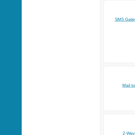
SMS Gatew
Mail t
2-Wa