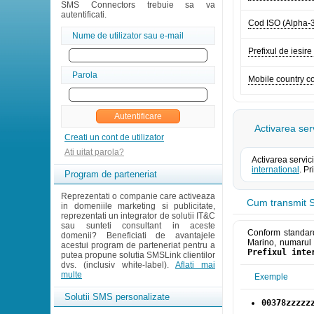
SMS Connectors trebuie sa va
autentificati.
Cod ISO (Alpha-
Nume de utilizator sau e-mail
Prefixul de iesire
Parola
Mobile country 
Activarea ser
Creati un cont de utilizator
Ati uitat parola?
Activarea servic
international
. P
Program de parteneriat
Reprezentati o companie care activeaza
Cum transmit S
in domeniile marketing si publicitate,
reprezentati un integrator de solutii IT&C
sau sunteti consultant in aceste
Conform standard
domenii? Beneficiati de avantajele
Marino, numarul d
acestui program de parteneriat pentru a
Prefixul inte
putea propune solutia SMSLink clientilor
dvs. (inclusiv white-label).
Aflati mai
multe
Exemple
Solutii SMS personalizate
00378zzzzz