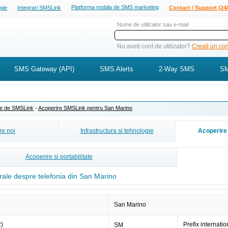
Platforma mobila de SMS marketing
ogie
Integrari SMSLink
Contact / Support (24/
Nume de utilizator sau e-mail
Nu aveti cont de utilizator?
Creati un cont
SMS Gateway (API)
SMS Alerts
2-Way SMS
SM
ite de SMSLink
-
Acoperire SMSLink pentru San Marino
e noi
Infrastructura si tehnologie
Acoperire 
Acoperire si portabilitate
rale despre telefonia din San Marino
San Marino
2)
Prefix internatio
SM