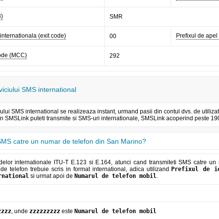
3)
SMR
 internationala (exit code)
Prefixul de apel 
00
code (MCC)
292
viciului SMS international
iului SMS international se realizeaza instant, urmand pasii din contul dvs. de util
rin SMSLink puteti transmite si SMS-uri internationale, SMSLink acoperind peste 190 
MS catre un numar de telefon din San Marino?
elor internationale ITU-T E.123 si E.164, atunci cand transmiteti SMS catre un 
e telefon trebuie scris in format international, adica utilizand
Prefixul de i
rnational
si urmat apoi de
Numarul de telefon mobil
.
zzzz
, unde
zzzzzzzzz
este
Numarul de telefon mobil