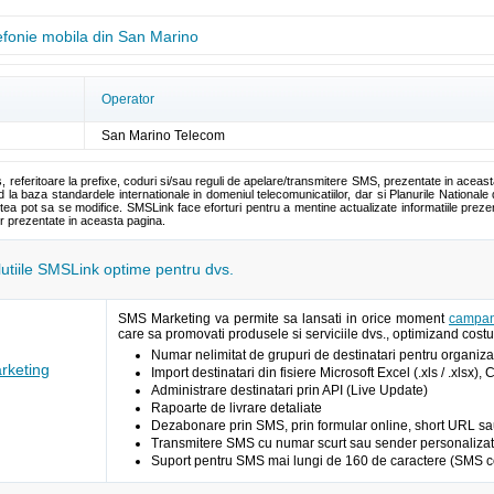
lefonie mobila din San Marino
Operator
San Marino Telecom
s, referitoare la prefixe, coduri si/sau reguli de apelare/transmitere SMS, prezentate in aceas
la baza standardele internationale in domeniul telecomunicatiilor, dar si Planurile Nationale 
tea pot sa se modifice. SMSLink face eforturi pentru a mentine actualizate informatiile pre
or prezentate in aceasta pagina.
olutiile SMSLink optime pentru dvs.
SMS Marketing va permite sa lansati in orice moment
campan
care sa promovati produsele si serviciile dvs., optimizand costur
Numar nelimitat de grupuri de destinatari pentru organizar
keting
Import destinatari din fisiere Microsoft Excel (.xls / .xlsx),
Administrare destinatari prin API (Live Update)
Rapoarte de livrare detaliate
Dezabonare prin SMS, prin formular online, short URL sau A
Transmitere SMS cu numar scurt sau sender personalizat 
Suport pentru SMS mai lungi de 160 de caractere (SMS c