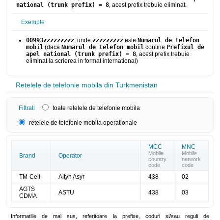
national (trunk prefix) = 8
, acest prefix trebuie eliminat.
Exemple
00993zzzzzzzzz
, unde
zzzzzzzzz
este
Numarul de telefon
mobil
(daca
Numarul de telefon mobil
contine
Prefixul de
apel national (trunk prefix) = 8
, acest prefix trebuie
eliminat la scrierea in format international)
Retelele de telefonie mobila din Turkmenistan
Filtrati
toate retelele de telefonie mobila
retelele de telefonie mobila operationale
MCC
MNC
Mobile
Mobile
Brand
Operator
country
network
code
code
TM-Cell
Altyn Asyr
438
02
AGTS
ASTU
438
03
CDMA
Informatiile de mai sus, referitoare la prefixe, coduri si/sau reguli de