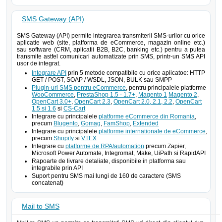
SMS Gateway (API)
SMS Gateway (API) permite integrarea transmiterii SMS-urilor cu orice
aplicatie web (site, platforma de eCommerce, magazin online etc.)
sau software (CRM, aplicatii B2B, B2C, banking etc.) pentru a putea
transmite astfel comunicari automatizate prin SMS, printr-un SMS API
usor de integrat.
Integrare API
prin 5 metode compatibile cu orice aplicatoe: HTTP
GET / POST, SOAP / WSDL, JSON, BULK sau SMPP
Plugin-uri SMS pentru eCommerce
, pentru principalele platforme
WooCommerce
,
PrestaShop 1.5 - 1.7+
,
Magento 1
Magento 2
,
OpenCart 3.0+
,
OpenCart 2.3
,
OpenCart 2.0, 2.1, 2.2
,
OpenCart
1.5 si 1.6
si
CS-Cart
Integrare cu principalele
platforme eCommerce din Romania
,
precum
Blugento
,
Gomag
,
FamShop
,
Extended
Integrare cu principalele
platforme internationale de eCommerce
,
precum
Shopify
si
VTEX
Integrare cu
platforme de RPA/automation
precum Zapier,
Microsoft Power Automate, Integromat, Make, UiPath si RapidAPI
Rapoarte de livrare detaliate, disponibile in platforma sau
integrabile prin API
Suport pentru SMS mai lungi de 160 de caractere (SMS
concatenat)
Mail to SMS