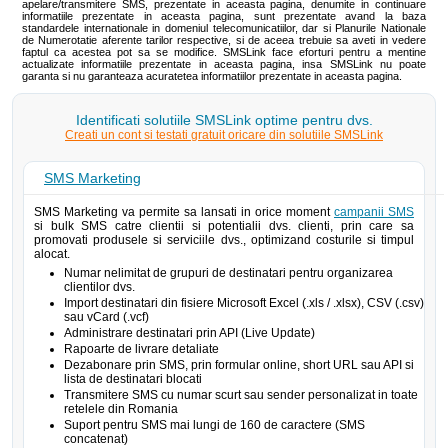
apelare/transmitere SMS, prezentate in aceasta pagina, denumite in continuare
informatiile prezentate in aceasta pagina, sunt prezentate avand la baza
standardele internationale in domeniul telecomunicatiilor, dar si Planurile Nationale
de Numerotatie aferente tarilor respective, si de aceea trebuie sa aveti in vedere
faptul ca acestea pot sa se modifice. SMSLink face eforturi pentru a mentine
actualizate informatiile prezentate in aceasta pagina, insa SMSLink nu poate
garanta si nu garanteaza acuratetea informatiilor prezentate in aceasta pagina.
Identificati solutiile SMSLink optime pentru dvs.
Creati un cont si testati gratuit oricare din solutiile SMSLink
SMS Marketing
SMS Marketing va permite sa lansati in orice moment
campanii SMS
si bulk SMS catre clientii si potentialii dvs. clienti, prin care sa
promovati produsele si serviciile dvs., optimizand costurile si timpul
alocat.
Numar nelimitat de grupuri de destinatari pentru organizarea
clientilor dvs.
Import destinatari din fisiere Microsoft Excel (.xls / .xlsx), CSV (.csv)
sau vCard (.vcf)
Administrare destinatari prin API (Live Update)
Rapoarte de livrare detaliate
Dezabonare prin SMS, prin formular online, short URL sau API si
lista de destinatari blocati
Transmitere SMS cu numar scurt sau sender personalizat in toate
retelele din Romania
Suport pentru SMS mai lungi de 160 de caractere (SMS
concatenat)