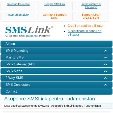
Intrebari frecvente
Despre SMSLink
Infrastructura si
tehnologie
Integrari SMSLink
Contact / Support
Support (24/7)
(24/7)
0723 178 275
Creati un cont de utilizator
Autentificare in contul de
utilizator
Acasa
SMS Marketing
Mail to SMS
SMS Gateway (API)
SMS Alerts
2-Way SMS
SMS Connectors
Contact
Acoperire SMSLink pentru Turkmenistan
Lista destinatii acoperite de SMSLink
-
Acoperire SMSLink pentru Turkmenistan