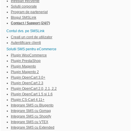
Intrebari frecvente
Solutii corporate
Program de parteneriat
Blogul SMSLink
Contact / Support (24/7)
Contul dvs. pe SMSLink
Creati un cont de utilizator
Autentificare clienti
Solutii SMS pentru eCommerce
Plugin WooCommerce
Plugin PrestaShop
Plugin Magento
Plugin Magento 2
Plugin OpenCart 3.0+
Plugin OpenCart 2.3
Plugin OpenCart 2.0, 2.1, 2.2
Plugin OpenCart 1.5 si 1.6
Plugin CS-Cart 4.11+
Integrare SMS cu Blugento
Integrare SMS cu Gomag
Integrare SMS cu Shopify
Integrare SMS cu VTEX
Integrare SMS cu Extended