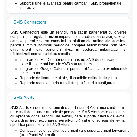
Suport si unelte avansate pentru campanii SMS promotionale
interactive
SMS Connectors
SMS Connectors este un serviciu realizat in parteneriat cu diverse
companii, de regula furnizori importanti de produse si servicii, serviciu
care va permite sa va conectati la platformele online ale acestora
pentru a trimite notificari periodice, complet automatizate, prin SMS
catre clientii sau partenerii dvs., in vederea imbunatatirii si
eficientizarii comunicatiei cu acestia.
Integrare cu Fan Courier pentru lansare SMS de notificare
expeditii care pot include AWB sau ramburs
Integrare cu Google Calendar pentru notificari catre evenimentele
din calendar
Rapoarte de livrare detaliate, disponibile online in timp real
Rapoarte automate prin e-mail despre fluxurile configurate
SMS Alerts
SMS Alerts va permite sa primiti o alerta prin SMS atunci cand primiti
un e-mail de la una sau oricate persoane. SMS Alerts este compatibil
cu aproape orice serviciu de e-mail, care suporta functia de e-mail
forwarding (redirectionarea e-mail-urilor) catre o adresa de e-mail
specifica pentru serviciul SMS Alerts.
Compatibil cu orice client de e-mail care suporta e-mail forwarding
(ex. cPanel Webmail)