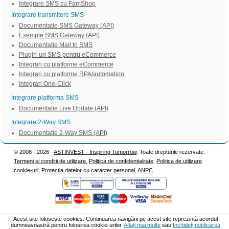
Integrare SMS cu FamShop
Integrare transmitere SMS
Documentatie SMS Gateway (API)
Exemple SMS Gateway (API)
Documentatie Mail to SMS
Plugin-uri SMS pentru eCommerce
Integrari cu platforme eCommerce
Integrari cu platforme RPA/automation
Integrari One-Click
Integrare platforma SMS
Documentatie Live Update (API)
Integrare 2-Way SMS
Documentatie 2-Way SMS (API)
© 2008 - 2026 -
ASTINVEST - Inspiring Tomorrow
. Toate drepturile rezervate.
Termeni si conditii de utilizare
,
Politica de confidentialitate
,
Politica de utilizare
cookie-uri
,
Protectia datelor cu caracter personal
,
ANPC
Acest site foloseşte cookies. Continuarea navigării pe acest site reprezintă acordul
dumneavoastră pentru folosirea cookie-urilor.
Aflaţi mai multe
sau
Inchideţi notificarea