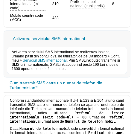
Prefixul de apel
internationala (exit
810
8
national (trunk prefix)
code)
Mobile country code
438
(MCC)
Activarea serviciului SMS international
Activarea serviciului SMS international se realizeaza instant,
urmand pasii din contul dvs. de utilizator, de pe Dashboard > Contul
meu >
Serviciul SMS international
. Prin SMSLink puteti transmite si
SMS-uri internationale, SMSLink acoperind peste 190 tari si peste
1600 operatori de telefonie mobila.
Cum transmit SMS catre un numar de telefon din
Turkmenistan?
Conform standardelor internationale ITU-T E.123 si E.164, atunci cand
transmiteti SMS catre un numar de telefon ce apartine unei retele de
telefonie din Turkmenistan, numarul de telefon trebuie scris in format
international, adica utilizand
Prefixul de iesire
internationala (exit code-ul) = 00
, urmat de
Prefixul
international
si urmat apoi de
Numarul de telefon mobil
.
Daca
Numarul de telefon mobil
este convertit din format national
in format international, iar acesta contine si
Prefixul de apel