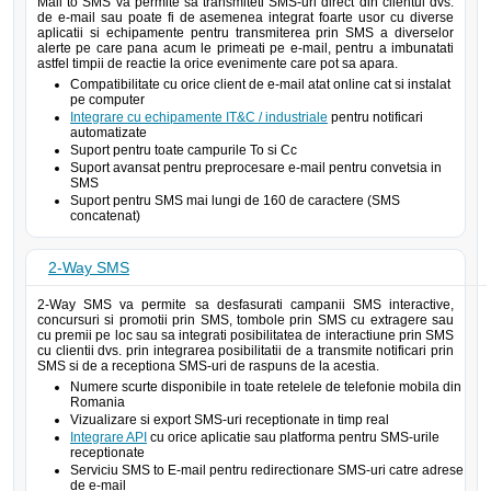
Mail to SMS va permite sa transmiteti SMS-uri direct din clientul dvs.
de e-mail sau poate fi de asemenea integrat foarte usor cu diverse
aplicatii si echipamente pentru transmiterea prin SMS a diverselor
alerte pe care pana acum le primeati pe e-mail, pentru a imbunatati
astfel timpii de reactie la orice evenimente care pot sa apara.
Compatibilitate cu orice client de e-mail atat online cat si instalat
pe computer
Integrare cu echipamente IT&C / industriale
pentru notificari
automatizate
Suport pentru toate campurile To si Cc
Suport avansat pentru preprocesare e-mail pentru convetsia in
SMS
Suport pentru SMS mai lungi de 160 de caractere (SMS
concatenat)
2-Way SMS
2-Way SMS va permite sa desfasurati campanii SMS interactive,
concursuri si promotii prin SMS, tombole prin SMS cu extragere sau
cu premii pe loc sau sa integrati posibilitatea de interactiune prin SMS
cu clientii dvs. prin integrarea posibilitatii de a transmite notificari prin
SMS si de a receptiona SMS-uri de raspuns de la acestia.
Numere scurte disponibile in toate retelele de telefonie mobila din
Romania
Vizualizare si export SMS-uri receptionate in timp real
Integrare API
cu orice aplicatie sau platforma pentru SMS-urile
receptionate
Serviciu SMS to E-mail pentru redirectionare SMS-uri catre adrese
de e-mail