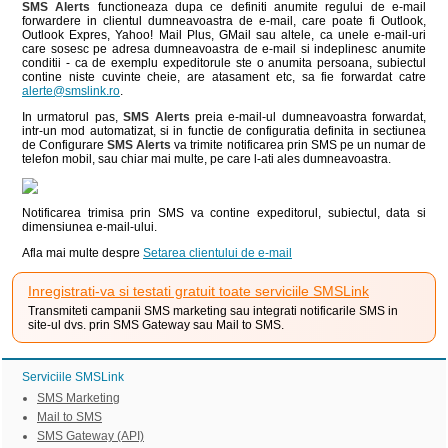
SMS Alerts
functioneaza dupa ce definiti anumite regului de e-mail
forwardere in clientul dumneavoastra de e-mail, care poate fi Outlook,
Outlook Expres, Yahoo! Mail Plus, GMail sau altele, ca unele e-mail-uri
care sosesc pe adresa dumneavoastra de e-mail si indeplinesc anumite
conditii - ca de exemplu expeditorule ste o anumita persoana, subiectul
contine niste cuvinte cheie, are atasament etc, sa fie forwardat catre
alerte@smslink.ro
.
In urmatorul pas,
SMS Alerts
preia e-mail-ul dumneavoastra forwardat,
intr-un mod automatizat, si in functie de configuratia definita in sectiunea
de Configurare
SMS Alerts
va trimite notificarea prin SMS pe un numar de
telefon mobil, sau chiar mai multe, pe care l-ati ales dumneavoastra.
Notificarea trimisa prin SMS va contine expeditorul, subiectul, data si
dimensiunea e-mail-ului.
Afla mai multe despre
Setarea clientului de e-mail
Inregistrati-va si testati gratuit toate serviciile SMSLink
Transmiteti campanii SMS marketing sau integrati notificarile SMS in
site-ul dvs. prin SMS Gateway sau Mail to SMS.
Serviciile SMSLink
SMS Marketing
Mail to SMS
SMS Gateway (API)