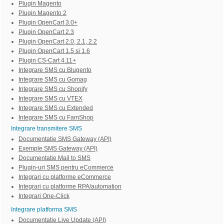
Plugin Magento
Plugin Magento 2
Plugin OpenCart 3.0+
Plugin OpenCart 2.3
Plugin OpenCart 2.0, 2.1, 2.2
Plugin OpenCart 1.5 si 1.6
Plugin CS-Cart 4.11+
Integrare SMS cu Blugento
Integrare SMS cu Gomag
Integrare SMS cu Shopify
Integrare SMS cu VTEX
Integrare SMS cu Extended
Integrare SMS cu FamShop
Integrare transmitere SMS
Documentatie SMS Gateway (API)
Exemple SMS Gateway (API)
Documentatie Mail to SMS
Plugin-uri SMS pentru eCommerce
Integrari cu platforme eCommerce
Integrari cu platforme RPA/automation
Integrari One-Click
Integrare platforma SMS
Documentatie Live Update (API)