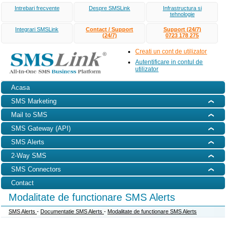
Intrebari frecvente
Despre SMSLink
Infrastructura si
tehnologie
Integrari SMSLink
Contact / Support
Support (24/7)
(24/7)
0723 178 275
Creati un cont de utilizator
Autentificare in contul de
utilizator
Acasa
SMS Marketing
Mail to SMS
SMS Gateway (API)
SMS Alerts
2-Way SMS
SMS Connectors
Contact
Modalitate de functionare SMS Alerts
SMS Alerts
-
Documentatie SMS Alerts
-
Modalitate de functionare SMS Alerts