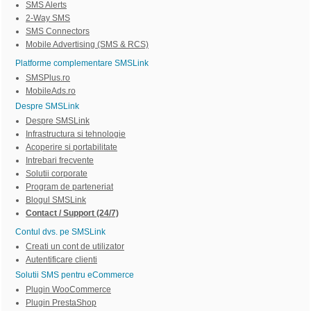
SMS Alerts
2-Way SMS
SMS Connectors
Mobile Advertising (SMS & RCS)
Platforme complementare SMSLink
SMSPlus.ro
MobileAds.ro
Despre SMSLink
Despre SMSLink
Infrastructura si tehnologie
Acoperire si portabilitate
Intrebari frecvente
Solutii corporate
Program de parteneriat
Blogul SMSLink
Contact / Support (24/7)
Contul dvs. pe SMSLink
Creati un cont de utilizator
Autentificare clienti
Solutii SMS pentru eCommerce
Plugin WooCommerce
Plugin PrestaShop