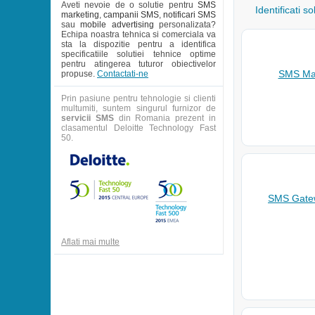
Aveti nevoie de o solutie pentru
SMS
Identificati s
marketing
,
campanii SMS
,
notificari SMS
sau
mobile advertising
personalizata?
Echipa noastra tehnica si comerciala va
sta la dispozitie pentru a identifica
specificatiile solutiei tehnice optime
pentru atingerea tuturor obiectivelor
SMS Mar
propuse.
Contactati-ne
Prin pasiune pentru tehnologie si clienti
multumiti, suntem singurul furnizor de
servicii SMS
din Romania prezent in
clasamentul Deloitte Technology Fast
50.
SMS Gatew
Aflati mai multe