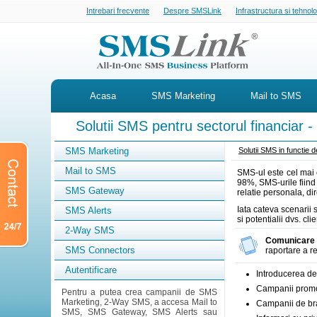
Intrebari frecvente
Despre SMSLink
Infrastructura si tehnol
Acasa
SMS Marketing
Mail to SMS
Solutii SMS pentru sectorul financiar -
SMS Marketing
Solutii SMS in functie 
Mail to SMS
SMS-ul este cel mai e
98%, SMS-urile fiind
SMS Gateway
relatie personala, dire
Iata cateva scenarii 
SMS Alerts
si potentialii dvs. cl
2-Way SMS
Comunicare S
SMS Connectors
raportare a r
Autentificare
Introducerea de 
Campanii promot
Pentru a putea crea campanii de SMS
Marketing, 2-Way SMS, a accesa Mail to
Campanii de b
SMS, SMS Gateway, SMS Alerts sau