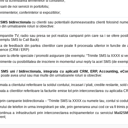
vire la schimbarea termenelor si conditiilor;
rii de noi servicii in portofoliu;
mentelor, conferintelor si expozitiilor;
SMS bidirectionala
cu clientii sau potentialii dumneavoastra clienti folosind num
 din urmatoarele roluri si obiective:
paniile TV, radio sau presa se pot realiza campanii prin care sa i se ofere posib
exemplu SMS to Call Back)
 de feedback din partea clientilor care poate fi procesata ulterior in functie de a
igence (CRM / ERP)
re la oferte speciale / promotii asigurare (de exemplu: “Trimite SMS la XXXX si vei
mente cu posibilitatea de inscriere in momentul unui reply la acel SMS (de exempl
SMS uni / bidirectionala, integrata cu aplicatii CRM, ERP, Accounting, e
 poate avea unul sau mai multe din urmatoarele roluri si obiective:
mata a clientului referitoare la soldul contului, incasari / plati, credite restante, sol
ata a clientilor referitoare la facturile emise tot prin interconectarea cu aplicatia
 prin campanie bidirectionala – “Trimite SMS la XXXX cu numele tau, contul si codul 
lui de telefon in urma inregistrarii pe site, prin generarea unui cod ce va fi trimi
ontinua a infrastructurii prin interconectarea echipamentelor cu serviciul
Mail2S
vent;