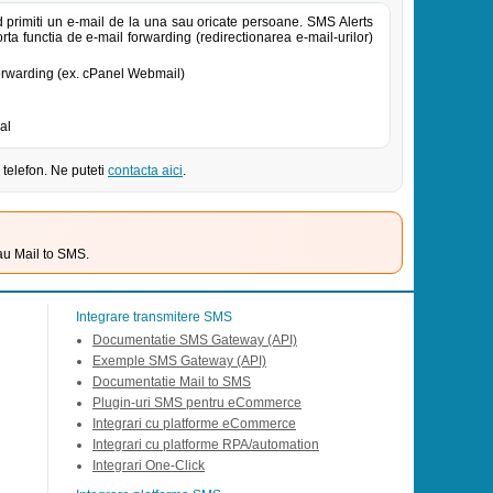
d primiti un e-mail de la una sau oricate persoane. SMS Alerts
ta functia de e-mail forwarding (redirectionarea e-mail-urilor)
forwarding (ex. cPanel Webmail)
al
 telefon. Ne puteti
contacta aici
.
au Mail to SMS.
Integrare transmitere SMS
Documentatie SMS Gateway (API)
Exemple SMS Gateway (API)
Documentatie Mail to SMS
Plugin-uri SMS pentru eCommerce
Integrari cu platforme eCommerce
Integrari cu platforme RPA/automation
Integrari One-Click