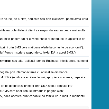
ere scurte, de 4 cifre, dedicate sau non-exclusive, poate avea unul
ilitatea potentialului client sa raspunda sau sa ceara mai multe
numite pattern-uri si cuvinte cheie si introduse in aplicatiile de
 primi prin SMS cele mai bune oferte la conturile de economii”).
u “Pentru inscriere raspunde cu textul DA la acest SMS.”)
Commerce
sau alte aplicatii pentru Business Intelligence, complet
d negativ prin interconectarea cu aplicatiile din banca
 CRM / ERP (notificare emitere facturi, apropiere scadenta, depasire
de pe digipass si primesti prin SMS soldul contului tau”
s pe SMS care apoi trebuie introdus in pagina web;
MS
, daca acestea sunt capabile sa trimita un e-mail in momentul