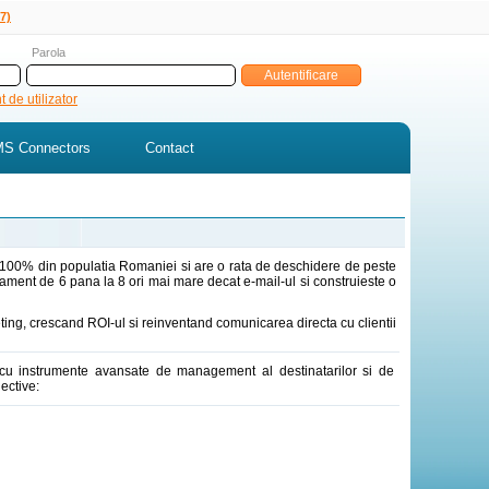
7)
Parola
 de utilizator
S Connectors
Contact
ind 100% din populatia Romaniei si are o rata de deschidere de peste
ament de 6 pana la 8 ori mai mare decat e-mail-ul si construieste o
ting, crescand ROI-ul si reinventand comunicarea directa cu clientii
ti, cu instrumente avansate de management al destinatarilor si de
ective: