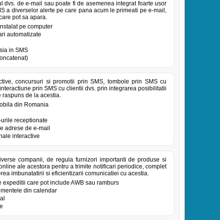
ul dvs. de e-mail sau poate fi de asemenea integrat foarte usor
MS a diverselor alerte pe care pana acum le primeati pe e-mail,
 care pot sa apara.
 instalat pe computer
ari automatizate
tsia in SMS
oncatenat)
ive, concursuri si promotii prin SMS, tombole prin SMS cu
nteractiune prin SMS cu clientii dvs. prin integrarea posibilitatii
e raspuns de la acestia.
 mobila din Romania
urile receptionate
re adrese de e-mail
ale interactive
iverse companii, de regula furnizori importanti de produse si
online ale acestora pentru a trimite notificari periodice, complet
rea imbunatatirii si eficientizarii comunicatiei cu acestia.
e expeditii care pot include AWB sau ramburs
nimentele din calendar
al
te