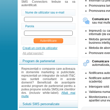
Informari cu pri
SMS Connectors trebuie sa va
autentificati.
Promovarea lansa
Promovarea eveni
Nume de utilizator sau e-mail
Comunicare 
sau mai multe
Parola
Impreună cu cam
informatii (de 
Metoda generala
business intell
Metoda de abona
Creati un cont de utilizator
Promovare eveni
Ati uitat parola?
Program de parteneriat
Comunicare 
automatizata,
Reprezentati o companie care activeaza
in domeniile marketing si publicitate,
Notificarea auto
reprezentati un integrator de solutii IT&C
Notificare autom
sau sunteti consultant in aceste
scadenta)
domenii? Beneficiati de avantajele
acestui program de parteneriat pentru a
Interogare sold
putea propune solutia SMSLink clientilor
Validarea numaru
dvs. (inclusiv white-label).
Aflati mai
multe
Monitorizarea c
aparitiei unui e
Solutii SMS personalizate