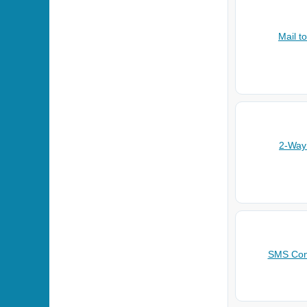
Mail t
2-Wa
SMS Con