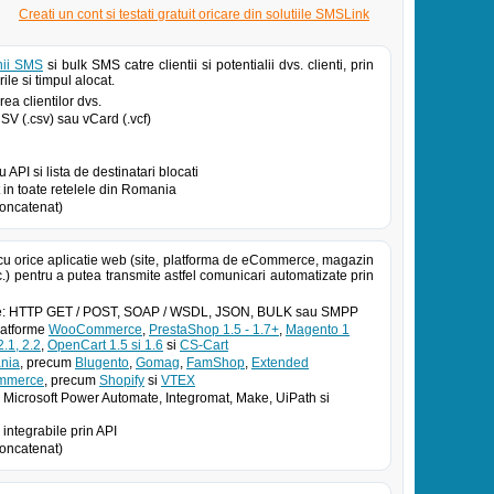
Creati un cont si testati gratuit oricare din solutiile SMSLink
ii SMS
si bulk SMS catre clientii si potentialii dvs. clienti, prin
ile si timpul alocat.
ea clientilor dvs.
 CSV (.csv) sau vCard (.vcf)
PI si lista de destinatari blocati
in toate retelele din Romania
oncatenat)
cu orice aplicatie web (site, platforma de eCommerce, magazin
.) pentru a putea transmite astfel comunicari automatizate prin
atoe: HTTP GET / POST, SOAP / WSDL, JSON, BULK sau SMPP
platforme
WooCommerce
,
PrestaShop 1.5 - 1.7+
,
Magento 1
.1, 2.2
,
OpenCart 1.5 si 1.6
si
CS-Cart
nia
, precum
Blugento
,
Gomag
,
FamShop
,
Extended
ommerce
, precum
Shopify
si
VTEX
 Microsoft Power Automate, Integromat, Make, UiPath si
 integrabile prin API
oncatenat)