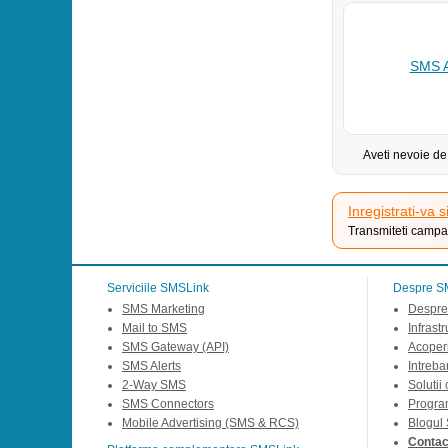
SMS A
Aveti nevoie de
Inregistrati-va s
Transmiteti campan
Serviciile SMSLink
Despre S
SMS Marketing
Despre
Mail to SMS
Infrast
SMS Gateway (API)
Acoperi
SMS Alerts
Intreba
2-Way SMS
Solutii
SMS Connectors
Progra
Mobile Advertising (SMS & RCS)
Blogul
Contact