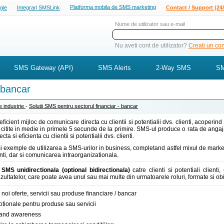
Platforma mobila de SMS marketing
ogie
Integrari SMSLink
Contact / Support (24/
Nume de utilizator sau e-mail
Nu aveti cont de utilizator?
Creati un cont
SMS Gateway (API)
SMS Alerts
2-Way SMS
SM
 bancar
de industrie
-
Solutii SMS pentru sectorul financiar - bancar
ficient mijloc de comunicare directa cu clientii si potentialii dvs. clienti, acoper
 citite in medie in primele 5 secunde de la primire. SMS-ul produce o rata de angaj
cta si eficienta cu clientii si potentialii dvs. clienti.
si exemple de utilizarea a SMS-urilor in business, completand astfel mixul de marke
ienti, dar si comunicarea intraorganizationala.
MS unidirectionala (optional bidirectionala)
catre clienti si potentiali clien
ezultatelor, care poate avea unul sau mai multe din urmatoarele roluri, formate si obi
noi oferte, servicii sau produse financiare / bancar
ionale pentru produse sau servicii
rand awareness