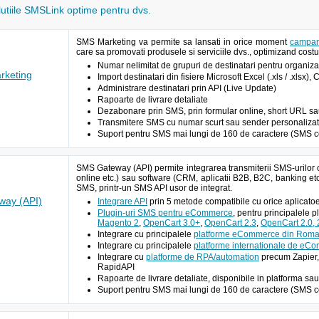
olutiile SMSLink optime pentru dvs.
SMS Marketing va permite sa lansati in orice moment
campan
care sa promovati produsele si serviciile dvs., optimizand costur
Numar nelimitat de grupuri de destinatari pentru organizar
keting
Import destinatari din fisiere Microsoft Excel (.xls / .xlsx),
Administrare destinatari prin API (Live Update)
Rapoarte de livrare detaliate
Dezabonare prin SMS, prin formular online, short URL sau A
Transmitere SMS cu numar scurt sau sender personalizat 
Suport pentru SMS mai lungi de 160 de caractere (SMS c
SMS Gateway (API) permite integrarea transmiterii SMS-urilor 
online etc.) sau software (CRM, aplicatii B2B, B2C, banking etc
SMS, printr-un SMS API usor de integrat.
ay (API)
Integrare API
prin 5 metode compatibile cu orice aplic
Plugin-uri SMS pentru eCommerce
, pentru principalele 
Magento 2
,
OpenCart 3.0+
,
OpenCart 2.3
,
OpenCart 2.0, 2
Integrare cu principalele
platforme eCommerce din Roma
Integrare cu principalele
platforme internationale de eC
Integrare cu
platforme de RPA/automation
precum Zapier,
RapidAPI
Rapoarte de livrare detaliate, disponibile in platforma sau
Suport pentru SMS mai lungi de 160 de caractere (SMS c