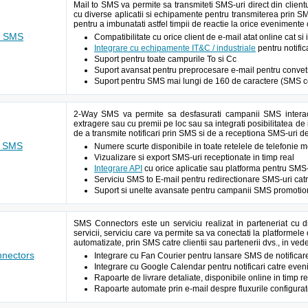
Mail to SMS va permite sa transmiteti SMS-uri direct din client
cu diverse aplicatii si echipamente pentru transmiterea prin S
pentru a imbunatati astfel timpii de reactie la orice evenimente
o SMS
Compatibilitate cu orice client de e-mail atat online cat si
Integrare cu echipamente IT&C / industriale
pentru notific
Suport pentru toate campurile To si Cc
Suport avansat pentru preprocesare e-mail pentru conve
Suport pentru SMS mai lungi de 160 de caractere (SMS c
2-Way SMS va permite sa desfasurati campanii SMS interact
extragere sau cu premii pe loc sau sa integrati posibilitatea de i
de a transmite notificari prin SMS si de a receptiona SMS-uri d
y SMS
Numere scurte disponibile in toate retelele de telefonie
Vizualizare si export SMS-uri receptionate in timp real
Integrare API
cu orice aplicatie sau platforma pentru SMS-
Serviciu SMS to E-mail pentru redirectionare SMS-uri cat
Suport si unelte avansate pentru campanii SMS promotion
SMS Connectors este un serviciu realizat in parteneriat cu d
servicii, serviciu care va permite sa va conectati la platformele 
automatizate, prin SMS catre clientii sau partenerii dvs., in vede
nectors
Integrare cu Fan Courier pentru lansare SMS de notificar
Integrare cu Google Calendar pentru notificari catre eve
Rapoarte de livrare detaliate, disponibile online in timp re
Rapoarte automate prin e-mail despre fluxurile configura