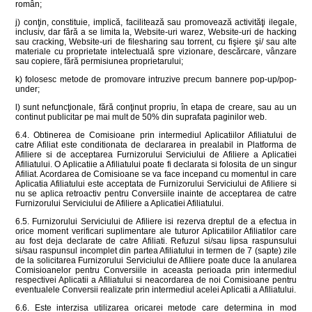
român;
j) conţin, constituie, implică, facilitează sau promovează activităţi ilegale,
inclusiv, dar fără a se limita la, Website-uri warez, Website-uri de hacking
sau cracking, Website-uri de filesharing sau torrent, cu fişiere şi/ sau alte
materiale cu proprietate intelectuală spre vizionare, descărcare, vânzare
sau copiere, fără permisiunea proprietarului;
k) folosesc metode de promovare intruzive precum bannere pop-up/pop-
under;
l) sunt nefuncţionale, fără conţinut propriu, în etapa de creare, sau au un
continut publicitar pe mai mult de 50% din suprafata paginilor web.
6.4. Obtinerea de Comisioane prin intermediul Aplicatiilor Afiliatului de
catre Afiliat este conditionata de declararea in prealabil in Platforma de
Afiliere si de acceptarea Furnizorului Serviciului de Afiliere a Aplicatiei
Afiliatului. O Aplicatiie a Afiliatului poate fi declarata si folosita de un singur
Afiliat. Acordarea de Comisioane se va face incepand cu momentul in care
Aplicatia Afiliatului este acceptata de Furnizorului Serviciului de Afiliere si
nu se aplica retroactiv pentru Conversiile inainte de acceptarea de catre
Furnizorului Serviciului de Afiliere a Aplicatiei Afiliatului.
6.5. Furnizorului Serviciului de Afiliere isi rezerva dreptul de a efectua in
orice moment verificari suplimentare ale tuturor Aplicatiilor Afiliatilor care
au fost deja declarate de catre Afiliati. Refuzul si/sau lipsa raspunsului
si/sau raspunsul incomplet din partea Afiliatului in termen de 7 (sapte) zile
de la solicitarea Furnizorului Serviciului de Afiliere poate duce la anularea
Comisioanelor pentru Conversiile in aceasta perioada prin intermediul
respectivei Aplicatii a Afiliatului si neacordarea de noi Comisioane pentru
eventualele Conversii realizate prin intermediul acelei Aplicatii a Afiliatului.
6.6. Este interzisa utilizarea oricarei metode care determina in mod