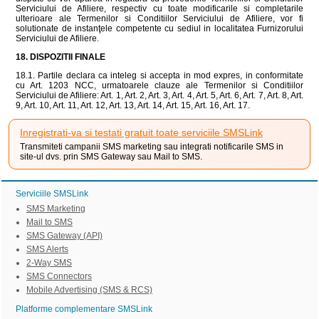
Serviciului de Afiliere, respectiv cu toate modificarile si completarile
ulterioare ale Termenilor si Conditiilor Serviciului de Afiliere, vor fi
solutionate de instanţele competente cu sediul in localitatea Furnizorului
Serviciului de Afiliere.
18. DISPOZITII FINALE
18.1. Partile declara ca inteleg si accepta in mod expres, in conformitate
cu Art. 1203 NCC, urmatoarele clauze ale Termenilor si Conditiilor
Serviciului de Afiliere: Art. 1, Art. 2, Art. 3, Art. 4, Art. 5, Art. 6, Art. 7, Art. 8, Art.
9, Art. 10, Art. 11, Art. 12, Art. 13, Art. 14, Art. 15, Art. 16, Art. 17.
Inregistrati-va si testati gratuit toate serviciile SMSLink
Transmiteti campanii SMS marketing sau integrati notificarile SMS in
site-ul dvs. prin SMS Gateway sau Mail to SMS.
Serviciile SMSLink
SMS Marketing
Mail to SMS
SMS Gateway (API)
SMS Alerts
2-Way SMS
SMS Connectors
Mobile Advertising (SMS & RCS)
Platforme complementare SMSLink