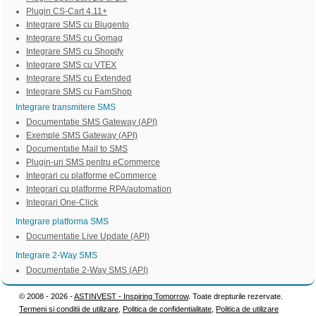
Plugin CS-Cart 4.11+
Integrare SMS cu Blugento
Integrare SMS cu Gomag
Integrare SMS cu Shopify
Integrare SMS cu VTEX
Integrare SMS cu Extended
Integrare SMS cu FamShop
Integrare transmitere SMS
Documentatie SMS Gateway (API)
Exemple SMS Gateway (API)
Documentatie Mail to SMS
Plugin-uri SMS pentru eCommerce
Integrari cu platforme eCommerce
Integrari cu platforme RPA/automation
Integrari One-Click
Integrare platforma SMS
Documentatie Live Update (API)
Integrare 2-Way SMS
Documentatie 2-Way SMS (API)
© 2008 - 2026 -
ASTINVEST - Inspiring Tomorrow
. Toate drepturile rezervate.
Termeni si conditii de utilizare
,
Politica de confidentialitate
,
Politica de utilizare