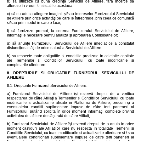
b) să utilizeze cu bună credinţă Serviciul de Afiliere, fără incerce sa
altereze în vreun fel situatiile acestuoa;
c) să nu aduca atingere imaginii şi/sau intereselor Furnizorului Serviciului
de Afiliere prin orice activităţi pe care le întreprinde, prin ceea ce comunică
si/sau prin modul în care o face;
f) să furnizeze prompt, la cererea Furnizorului Serviciului de Afiliere,
informaţiile necesare pentru analiza şi aprobarea Comisioanelor;
g) să anunţe Furnizorului Serviciului de Afiliere imediat ce a constatat
disfuncţionalităţi de orice natură a Serviciului de Afiliere;
h) sa respecte toate obligatiile si conditiile precizate in celelalte capitole
ale Termenilor si Conditiilor Serviciului, cu toate modificarile si
completarile ulterioare.
8. DREPTURILE SI OBLIGATIILE FURNIZORUL SERVICIULUI DE
AFILIERE
8.1. Drepturile Furnizorul Serviciului de Afiliere:
a) Furnizorul Serviciului de Afiliere îşi rezervă dreptul de a verifica
respectarea de către Afiliaţi a Termenilor si Conditiilor Serviciului, cu toate
modificarile si actualizarile afisate in Platforma de Afiliere, precum şi a
eventualelor conditii suplimentare impuse de către terti parteneri ai
Furnizorului, putând solicita în orice moment informaţii complete privind
activitatea de afiliere desfăşurată de către Afiliaţi;
b) Furnizorul Serviciului de Afiliere îşi rezervă dreptul de a anula in orice
moment castiguri ale Afiliatilor care nu respecta in totalitate Termenii si
Conditiile Serviciului, cu toate modificarile si actualizarile ulterioare si / sau
eventualele conditionari suplimentare impuse de catre terti parteneri ai