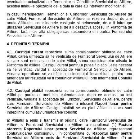
eventualele actualizari ale Termenilor si Conditiilor Serviciului de Afiliere,
acestea fiindu-le opozabile de la data la care au intervenit modificarile.
In cazul nerespectarii Termenilor si Conditiilor Serviciului de Afiliere de
catre Afiliat, Furnizorul Serviciului de Afiliere isi rezerva dreptul de a ii
anula Afiliatului comisioanele castigate si neincasate, de a ii intrerupe
utilizarea Serviciului de Afiliere si de a ii dezactiva accesul in Platforma de
Afiliere, fără nicio altă obligaţie sau raspundere din partea Furnizorului
Serviciului de Afiliere.
4. DEFINITII SI TERMENI
4.1.
Castigul curent
reprezinta suma comisioanelor obtinute de catre
Afiliat, carea urmeaza sa fie verificata de Furnizorul Serviciului de Afiliere
si care sunt neincasate de catre Afiliat, suma comisioanelor afisata in
Platforma de Afiliere. Castigul curent pentru a putea fi platibil, este necesar
sa fie verificat, validat si acceptat de Furnizorul Serviciului de Afiliere.
Aceasta operatiune se va efectua la inceputul fiecarei luni, pentru luna
anterioara iar rezultatul va fi comunicat Afiliatului, prin intermediul Contului
de Afiliat.
4.2.
Castigul platibil
reprezinta suma comisioanelor obtinute de catre
Afiliat pe parcursul unei luni calendaristice, dupa ce acestea au fost
verificate, validate si acceptate de Furnizorul Serviciului de Afiliere, pentru
care Furnizorul Serviciului de Afiliere a intocmit
Raport lunar pentru
Serviciul de Afiliere
. Castigul platibil se va plati Afiliatului daca sunt
indeplinite cumulativ urmatoarele conditii:
a) Afiliatul a emis si transmis in original catre Furnizorul Serviciului de
Afiliere si Furnizorul Serviciului de Afiliere a receptionat (1)
Factura
aferenta
Raportului lunar pentru Serviciul de Afiliere
, reprezentand
contravaloarea comisionului, in conformitate cu
Raportul lunar pentru
Serviciul de Afiliere
, emis de Furnizorul Serviciului de Afiliere, (2) un