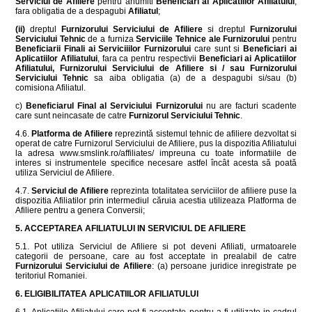
Serviciul de Afiliere
pentru anumiti
Beneficiari ai Aplicatiilor Afiliatului
,
fara obligatia de a despagubi
Afiliatul
;
(ii)
dreptul
Furnizorului Serviciului de Afiliere
si dreptul
Furnizorului
Serviciului Tehnic
de a furniza
Serviciile Tehnice ale Furnizorului
pentru
Beneficiarii Finali ai Serviciiilor Furnizorului
care sunt si
Beneficiari ai
Aplicatiilor Afiliatului
, fara ca pentru respectivii
Beneficiari ai Aplicatiilor
Afiliatului, Furnizorului Serviciului de Afiliere si / sau Furnizorului
Serviciului Tehnic
sa aiba obligatia (a) de a despagubi si/sau (b)
comisiona Afiliatul.
c)
Beneficiarul Final al Serviciului Furnizorului
nu are facturi scadente
care sunt neincasate de catre
Furnizorul Serviciului Tehnic
.
4.6.
Platforma de Afiliere
reprezintă sistemul tehnic de afiliere dezvoltat si
operat de catre Furnizorul Serviciului de Afiliere, pus la dispozitia Afiliatului
la adresa www.smslink.ro/affiliates/ impreuna cu toate informatiile de
interes si instrumentele specifice necesare astfel încât acesta să poată
utiliza Serviciul de Afiliere.
4.7.
Serviciul de Afiliere
reprezinta totalitatea serviciilor de afiliere puse la
dispozitia Afiliatilor prin intermediul căruia acestia utilizeaza Platforma de
Afiliere pentru a genera Conversii;
5. ACCEPTAREA AFILIATULUI IN SERVICIUL DE AFILIERE
5.1. Pot utiliza Serviciul de Afiliere si pot deveni Afiliati, urmatoarele
categorii de persoane, care au fost acceptate in prealabil de catre
Furnizorului Serviciului de Afiliere
: (a) persoane juridice inregistrate pe
teritoriul Romaniei.
6. ELIGIBILITATEA APLICATIILOR AFILIATULUI