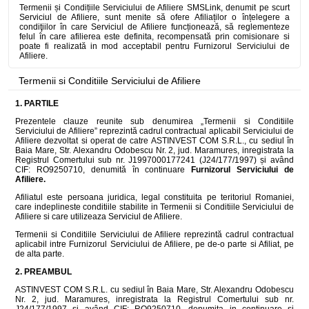
Termenii și Condițiile Serviciului de Afiliere SMSLink, denumit pe scurt
Serviciul de Afiliere, sunt menite să ofere Afiliaților o înțelegere a
condiţiilor în care Serviciul de Afiliere funcționează, să reglementeze
felul în care afilierea este definita, recompensată prin comisionare si
poate fi realizată in mod acceptabil pentru Furnizorul Serviciului de
Afiliere.
Termenii si Conditiile Serviciului de Afiliere
1. PARTILE
Prezentele clauze reunite sub denumirea „Termenii si Conditiile
Serviciului de Afiliere” reprezintă cadrul contractual aplicabil Serviciului de
Afiliere dezvoltat si operat de catre ASTINVEST COM S.R.L., cu sediul în
Baia Mare, Str. Alexandru Odobescu Nr. 2, jud. Maramures, inregistrata la
Registrul Comertului sub nr. J1997000177241 (J24/177/1997) și având
CIF: RO9250710, denumită în continuare
Furnizorul Serviciului de
Afiliere.
Afiliatul este persoana juridica, legal constituita pe teritoriul Romaniei,
care indeplineste conditiile stabilite in Termenii si Conditiile Serviciului de
Afiliere si care utilizeaza Serviciul de Afiliere.
Termenii si Conditiile Serviciului de Afiliere reprezintă cadrul contractual
aplicabil intre Furnizorul Serviciului de Afiliere, pe de-o parte si Afiliat, pe
de alta parte.
2. PREAMBUL
ASTINVEST COM S.R.L. cu sediul în Baia Mare, Str. Alexandru Odobescu
Nr. 2, jud. Maramures, inregistrata la Registrul Comertului sub nr.