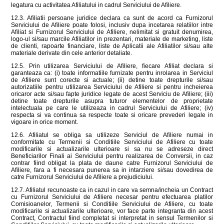
legatura cu activitatea Afiliatului in cadrul Serviciului de Afiliere.
12.3. Afiliatii persoane juridice declara ca sunt de acord ca Furnizorul
Serviciului de Afiliere poate folosi, inclusiv dupa incetarea relatiilor intre
Afiliat si Furnizorul Serviciului de Afiliere, nelimitat si gratuit denumirea,
logo-ul si/sau marcile Afiliatilor in prezentari, materiale de marketing, liste
de clienti, rapoarte financiare, liste de Aplicatii ale Afiliatilor si/sau alte
materiale derivate din cele anterior detaliate.
12.5. Prin utilizarea Serviciului de Afiliere, fiecare Afiliat declara si
garanteaza ca: (i) toate informatiile furnizate pentru inrolarea in Serviciul
de Afiliere sunt corecte si actuale; (ii) detine toate drepturile si/sau
autorizatiile pentru utilizarea Serviciului de Afiliere si pentru incheierea
oricaror acte si/sau fapte juridice legate de acest Serviciu de Afiliere; (iii)
detine toate drepturile asupra tuturor elementelor de proprietate
intelectuala pe care le utilizeaza in cadrul Serviciului de Afiliere; (iv)
respecta si va continua sa respecte toate si oricare prevederi legale in
vigoare in orice moment.
12.6. Afiliatul se obliga sa utilizeze Serviciul de Afiliere numai in
conformitate cu Termenii si Conditiile Serviciului de Afiliere cu toate
modificarile si actualizarile ulterioare si sa nu se adreseze direct
Beneficiarilor Finali ai Serviciului pentru realizarea de Conversii, in caz
contrar fiind obligat la plata de daune catre Furnizorul Serviciului de
Afiliere, fara a fi necesara punerea sa in intarziere si/sau dovedirea de
catre Furnizorul Serviciului de Afiliere a prejudiciului.
12.7. Afiliatul recunoaste ca in cazul in care va semna/incheia un Contract
cu Furnizorul Serviciului de Afiliere necesar pentru efectuarea platilor
Comisioanelor, Termenii si Conditiile Serviciului de Afiliere, cu toate
modificarile si actualizarile ulterioare, vor face parte integranta din acest
Contract, Contractul fiind completat si interpretat in sensul Termenilor si