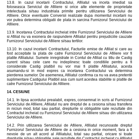
13.8. In cazul incetarii Contractului, Afiliatul va inceta imediat sa
foloseasca Serviciul de Afiliere si orice alte elemente de proprietate
intelectuala si/sau industriala primite pentru utilizarea Serviciului de
Afiliere. Orice eventuale Conversii realizate dupa momentul incetarii nu
vor putea determina obligatii de plata in sarcina Furnizorul Serviciului de
Afiliere.
13.9. Incetarea Contractului incheiat intre Furnizorul Serviciului de Afiliere
si Afiliat nu va exonera de raspundere Afiliatul pentru prejudiciile cauzate
Furnizorul Serviciului de Afiliere si/sau tertilor.
13.10. In cazul incetarii Contractului, Facturile emise de Afiliat si care au
fost acceptate la plata de catre Furnizorul Serviciului de Afiliere vor fi
platite Afiliatului. Sumele inregistrate in Contul de Afiliat cu titlu de Castig
curent si/sau cele care nu indeplinesc toate conditiile pentru a fi
considerate Castig platibil nu vor mai fi platite Afiliatului, acesta
asumandu-si in mod expres ca incetarea Contractului va determina
pierderea sumelor. De asemenea, Afiliatul confirma ca nu va avea pretentii
suplimentare Castigului Platibil asa cum sunt acestea stabilite si platite de
catre Furnizorul Serviciului de Afiliere.
14. CESIUNE
14.1. In lipsa acordului prealabil, expres, consemnat in scris al Furnizorul
Serviciului de Afiliere, Afiliatul nu are dreptul de a cesiona si/sau transfera
in niciun mod, total sau partial, drepturile si obligatiile sale rezultate din
Contractul incheiat cu Furnizorul Serviciului de Afiliere si/sau din utilizarea
Serviciului de Afiliere.
14.2. Prin utilizarea Serviciului de Afiliere, Afiliatul recunoaste dreptul
Furnizorul Serviciului de Afiliere de a cesiona in orice moment, fara a fi
nevoie de un alt acord al Afiliatului, total sau partial, oricare si toate
drepturile si/sau obligatiile sale rezultate din Contractul incheiat cu Afiliatul