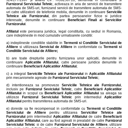
J24/177/1997 și având CIF: RO9250710, denumita in continuare si
Furnizorul Serviciului Tehnic
, activeaza in aria de servicii de transmitere
automata de SMS-uri, furnizand servicii de transmitere automata de SMS-
uri catre utilizatorii de telefonie mobila, denumite in continuare
Serviciile
Tehnice ale Furnizorului
, din partea persoanelor fizice si juridice
interesate, denumite in continuare
Beneficiari Finali ai Serviciilor
Furnizorului
.
Afiliatul
este persoana juridica, legal constituita, cu sediul in Romania,
care indeplineste in mod cumulativ urmatoarele conditii:
a) indeplineste conditiile stabilite in
Termenii si Conditiile Serviciului de
Afiliere
si utilizeaza
Serviciul de Afiliere
in conformitate cu
Termenii si
Conditiile Serviciului de Afiliere;
b) are toate drepturile pentru furnizarea unor aplicatii, denumite in
continuare
Aplicatiile Afiliatului
, catre persoane juridice denumite in
continuare
Beneficiarii Aplicatiilor Afiliatului
;
c) a integrat
Serviciile Tehnice ale Furnizorului
in
Aplicatiile Afiliatului
prin mecanismele agreate de
Furnizorul Serviciului Tehnic
;
d) intentioneaza sa promoveze
Serviciile Tehnice ale Furnizorului
,
inclusiv pe
Furnizorul Seviciului Tehnic
, catre
Beneficiarii Aplicatiilor
Afiliatului
in scopul ca
Beneficiarii Aplicatiilor Afiliatului
sa aleaga sa
utilizeze
Furnizorul Serviciului Tehnic
prin intermediul
Aplicatiilor
Afiliatului
pentru transmiterea automata de SMS-uri.
e) doreste sa fie recompensat in conformitate cu
Termenii si Conditiile
Serviciului de Afiliere
pentru utilizarea
Serviciilor Tehnice ale
Furnizorului
prin intermediul
Aplicatiilor Afiliatului
de catre
Beneficiarii
Aplicatiilor Afiliatului
, care au fost agreati in prealabil de catre
Furnizorul
Serviciului Tehnic
si de catre
Furnizorul Serviciului de Afiliere
, utilizare