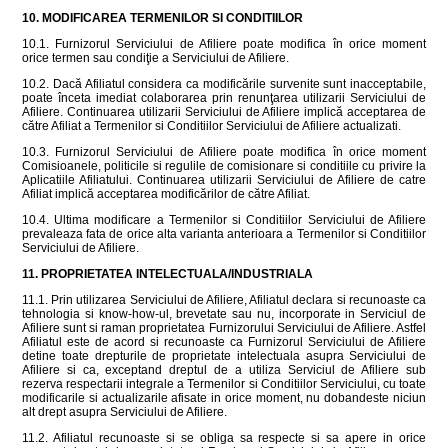
10. MODIFICAREA TERMENILOR SI CONDITIILOR
10.1. Furnizorul Serviciului de Afiliere poate modifica în orice moment
orice termen sau condiţie a Serviciului de Afiliere.
10.2. Dacă Afiliatul considera ca modificările survenite sunt inacceptabile,
poate înceta imediat colaborarea prin renunţarea utilizarii Serviciului de
Afiliere. Continuarea utilizarii Serviciului de Afiliere implică acceptarea de
către Afiliat a Termenilor si Conditiilor Serviciului de Afiliere actualizati.
10.3. Furnizorul Serviciului de Afiliere poate modifica în orice moment
Comisioanele, politicile si regulile de comisionare si conditiile cu privire la
Aplicatiile Afiliatului. Continuarea utilizarii Serviciului de Afiliere de catre
Afiliat implică acceptarea modificărilor de către Afiliat.
10.4. Ultima modificare a Termenilor si Conditiilor Serviciului de Afiliere
prevaleaza fata de orice alta varianta anterioara a Termenilor si Conditiilor
Serviciului de Afiliere.
11. PROPRIETATEA INTELECTUALA/INDUSTRIALA
11.1. Prin utilizarea Serviciului de Afiliere, Afiliatul declara si recunoaste ca
tehnologia si know-how-ul, brevetate sau nu, incorporate in Serviciul de
Afiliere sunt si raman proprietatea Furnizorului Serviciului de Afiliere. Astfel
Afiliatul este de acord si recunoaste ca Furnizorul Serviciului de Afiliere
detine toate drepturile de proprietate intelectuala asupra Serviciului de
Afiliere si ca, exceptand dreptul de a utiliza Serviciul de Afiliere sub
rezerva respectarii integrale a Termenilor si Conditiilor Serviciului, cu toate
modificarile si actualizarile afisate in orice moment, nu dobandeste niciun
alt drept asupra Serviciului de Afiliere.
11.2. Afiliatul recunoaste si se obliga sa respecte si sa apere in orice