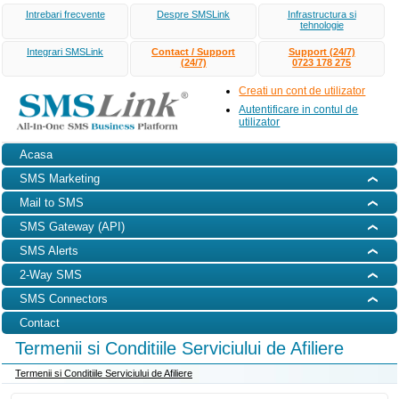
Intrebari frecvente
Despre SMSLink
Infrastructura si
tehnologie
Integrari SMSLink
Contact / Support
Support (24/7)
(24/7)
0723 178 275
Creati un cont de utilizator
Autentificare in contul de
utilizator
Acasa
SMS Marketing
Mail to SMS
SMS Gateway (API)
SMS Alerts
2-Way SMS
SMS Connectors
Contact
Termenii si Conditiile Serviciului de Afiliere
Termenii si Conditiile Serviciului de Afiliere