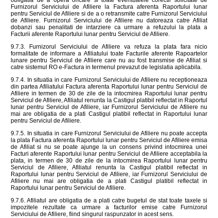
obligatia de a opera oricare si toate eventualele corectii solicitate de
Furnizorul Serviciului de Afiliere la Factura aferenta Raportului lunar
pentru Serviciul de Afiliere si de a o retransmite catre Furnizorul Serviciului
de Afiliere. Furnizorul Serviciului de Afiliere nu datoreaza catre Afiliat
dobanzi sau penalitati de intarziere ca urmare a refuzului la plata a
Facturii aferente Raportului lunar pentru Serviciul de Afiliere.
9.7.3. Furnizorul Serviciului de Afiliere va refuza la plata fara nicio
formalitate de informare a Afiliatului toate Facturile aferente Rapoartelor
lunare pentru Serviciul de Afiliere care nu au fost transmise de Afiliat si
catre sistemul RO e-Factura in termenul prevazut de legislatia aplicabila.
9.7.4. In situatia in care Furnizorul Serviciului de Afiliere nu receptioneaza
din partea Afiliatului Factura aferenta Raportului lunar pentru Serviciul de
Afiliere in termen de 30 de zile de la intocmirea Raportului lunar pentru
Serviciul de Afiliere, Afiliatul renunta la Castigul platibil reflectat in Raportul
lunar pentru Serviciul de Afiliere, iar Furnizorul Serviciului de Afiliere nu
mai are obligatia de a plati Castigul platibil reflectat in Raportului lunar
pentru Serviciul de Afiliere.
9.7.5. In situatia in care Furnizorul Serviciului de Afiliere nu poate accepta
la plata Factura aferenta Raportului lunar pentru Serviciul de Afiliere emisa
de Afiliat si nu se poate ajunge la un consens privind intocmirea unei
Facturi aferente Raportului lunar pentru Serviciul de Afiliere acceptabila la
plata, in termen de 30 de zile de la intocmirea Raportului lunar pentru
Serviciul de Afiliere, Afiliatul renunta la Castigul platibil reflectat in
Raportului lunar pentru Serviciul de Afiliere, iar Furnizorul Serviciului de
Afiliere nu mai are obligatia de a plati Castigul platibil reflectat in
Raportului lunar pentru Serviciul de Afiliere.
9.7.6. Afiliatul are obligatia de a plati catre bugetul de stat toate taxele si
impozitele rezultate ca urmare a facturilor emise catre Furnizorul
Serviciului de Afiliere, fiind singurul raspunzator in acest sens.