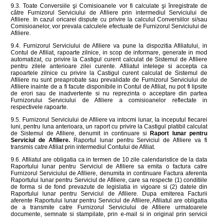
9.3. Toate Conversiile şi Comisioanele vor fi calculate şi înregistrate de
către Furnizorul Serviciului de Afiliere prin intermediul Serviciului de
Afiliere. In cazul oricarei dispute cu privire la calculul Conversiilor si/sau
Comisioanelor, vor prevala calculele efectuate de Furnizorul Serviciului de
Afiliere.
9.4. Furnizorul Serviciului de Afiliere va pune la dispozitia Afiliatului, in
Contul de Afiliat, rapoarte zilnice, in scop de informare, generate in mod
automatizat, cu privire la Castigul curent calculat de Sistemul de Afiliere
pentru zilele anterioare zilei curente. Afiliatul intelege si accepta ca
rapoartele zilnice cu privire la Castigul curent calculat de Sistemul de
Afiliere nu sunt preaprobate sau prevalidate de Furnizorul Serviciului de
Afiliere inainte de a fi facute disponibile in Contul de Afiliat, nu pot fi lipsite
de erori sau de inadvertente si nu reprezinta o acceptare din partea
Furnizorului Serviciului de Afiliere a comisioanelor reflectate in
respectivele rapoarte.
9.5. Furnizorul Serviciului de Afiliere va intocmi lunar, la inceputul fiecarei
luni, pentru luna anterioara, un raport cu privire la Castigul platibil calculat
de Sistemul de Afiliere, denumit in continuare si
Raport lunar pentru
Serviciul de Afiliere.
Raportul lunar pentru Serviciul de Afiliere va fi
transmis catre Afiliat prin intermediul Contului de Afiliat.
9.6. Afiliatul are obligatia ca in termen de 10 zile calendaristice de la data
Raportului lunar pentru Serviciul de Afiliere sa emita o factura catre
Furnizorul Serviciului de Afiliere, denumita in continuare Factura aferenta
Raportului lunar pentru Serviciul de Afiliere, care sa respecte (1) conditiile
de forma si de fond prevazute de legislatia in vigoare si (2) datele din
Raportului lunar pentru Serviciul de Afiliere. Dupa emiterea Facturii
aferente Raportului lunar pentru Serviciul de Afiliere, Afiliatul are obligatia
de a transmite catre Furnizorul Serviciului de Afiliere urmatoarele
documente, semnate si stampilate, prin e-mail si in original prin servicii