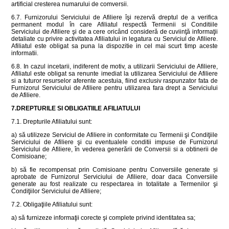
artificial cresterea numarului de comversii.
6.7. Furnizorului Serviciului de Afiliere îşi rezervă dreptul de a verifica
permanent modul în care Afiliatul respectă Termenii si Conditiile
Serviciului de Afiliere şi de a cere oricând consideră de cuviinţă informaţii
detaliate cu privire activitatea Afiliatului in legatura cu Serviciul de Afiliere.
Afiliatul este obligat sa puna la dispozitie in cel mai scurt timp aceste
informatii.
6.8. In cazul incetarii, indiferent de motiv, a utilizarii Serviciului de Afiliere,
Afiliatul este obligat sa renunte imediat la utilizarea Serviciului de Afiliere
si a tuturor resurselor aferente acestuia, fiind exclusiv raspunzator fata de
Furnizorul Serviciului de Afiliere pentru utilizarea fara drept a Serviciului
de Afiliere.
7.DREPTURILE SI OBLIGATIILE AFILIATULUI
7.1. Drepturile Afiliatului sunt:
a) să utilizeze Serviciul de Afiliere in conformitate cu Termenii şi Condiţiile
Serviciului de Afiliere şi cu eventualele conditii impuse de Furnizorul
Serviciului de Afiliere, în vederea generării de Conversii si a obtinerii de
Comisioane;
b) să fie recompensat prin Comisioane pentru Conversiile generate și
aprobate de Furnizorul Serviciului de Afiliere, doar daca Conversiile
generate au fost realizate cu respectarea in totalitate a Termenilor şi
Condiţiilor Serviciului de Afiliere;
7.2. Obligaţiile Afiliatului sunt:
a) să furnizeze informaţii corecte şi complete privind identitatea sa;