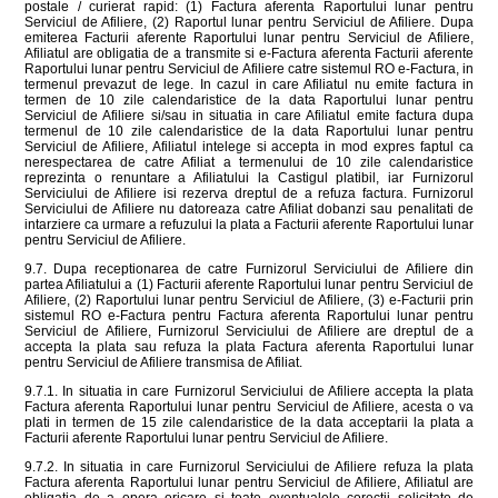
postale / curierat rapid: (1) Factura aferenta Raportului lunar pentru
Serviciul de Afiliere, (2) Raportul lunar pentru Serviciul de Afiliere. Dupa
emiterea Facturii aferente Raportului lunar pentru Serviciul de Afiliere,
Afiliatul are obligatia de a transmite si e-Factura aferenta Facturii aferente
Raportului lunar pentru Serviciul de Afiliere catre sistemul RO e-Factura, in
termenul prevazut de lege. In cazul in care Afiliatul nu emite factura in
termen de 10 zile calendaristice de la data Raportului lunar pentru
Serviciul de Afiliere si/sau in situatia in care Afiliatul emite factura dupa
termenul de 10 zile calendaristice de la data Raportului lunar pentru
Serviciul de Afiliere, Afiliatul intelege si accepta in mod expres faptul ca
nerespectarea de catre Afiliat a termenului de 10 zile calendaristice
reprezinta o renuntare a Afiliatului la Castigul platibil, iar Furnizorul
Serviciului de Afiliere isi rezerva dreptul de a refuza factura. Furnizorul
Serviciului de Afiliere nu datoreaza catre Afiliat dobanzi sau penalitati de
intarziere ca urmare a refuzului la plata a Facturii aferente Raportului lunar
pentru Serviciul de Afiliere.
9.7. Dupa receptionarea de catre Furnizorul Serviciului de Afiliere din
partea Afiliatului a (1) Facturii aferente Raportului lunar pentru Serviciul de
Afiliere, (2) Raportului lunar pentru Serviciul de Afiliere, (3) e-Facturii prin
sistemul RO e-Factura pentru Factura aferenta Raportului lunar pentru
Serviciul de Afiliere, Furnizorul Serviciului de Afiliere are dreptul de a
accepta la plata sau refuza la plata Factura aferenta Raportului lunar
pentru Serviciul de Afiliere transmisa de Afiliat.
9.7.1. In situatia in care Furnizorul Serviciului de Afiliere accepta la plata
Factura aferenta Raportului lunar pentru Serviciul de Afiliere, acesta o va
plati in termen de 15 zile calendaristice de la data acceptarii la plata a
Facturii aferente Raportului lunar pentru Serviciul de Afiliere.
9.7.2. In situatia in care Furnizorul Serviciului de Afiliere refuza la plata
Factura aferenta Raportului lunar pentru Serviciul de Afiliere, Afiliatul are