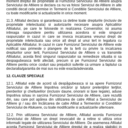
moment dreptul de proprietate al Furnizorul Serviciului de Afiliere asupra
Serviciului de Afiliere si declara ca nu va folosi Serviciul de Afiliere in alte
conditii decat cele permise in Termenii si Conditiile Serviciului de Afiliere,
cu toate modificarile si actualizarile in orice moment.
11.3. Afiliatul declara si garanteaza ca detine toate drepturile (inclusiv de
proprietate intelectuala) si autorizarile necesare asupra Aplicatiilor
Afiliatului, pe care le foloseste in realizarea Conversiilor, isi asuma
intreaga raspundere pentru utilizarea acestora si este singurul
raspunzator in cazul in care se invoca incalcarea vreunui drept de
proprietate intelectuala sau orice alt drept al unui tert in legatura cu
Aplicatiile Afiliatului. In cazul in care Furnizorul Serviciului de Afiliere este
notificat sau primeste o plangere de la terti cu privire la incalcarea
drepturilor unor terti, Furnizorul Serviciului de Afiliere o va transmite
Afiliatului, acesta fiind singurul raspunzator sa remedieze situatia si sa
despagubeasca tertii afectati, precum si pe Furnizorul Serviciului de
Afiliere pentru orice costuri sau prejudicii suferite ca urmare a faptului ca
declaratia/garantia de mai sus nu este exacta/adevarata.
12.
CLAUZE SPECIALE
12.1. Afiliatul este de acord să despăgubeasca si sa apere Furnizorul
Serviciului de Afiliere împotriva oricăror şi tuturor pretenţiilor terţilor,
pierderilor şi cheltuielilor (inclusiv daune, onorarii si taxe legale), aduse
împotriva si/sau in sarcina Furnizorul Serviciului de Afiliere, care rezultă
din, sau care pot apărea din utilizarea de catre Afiliat a Serviciului de
Afiliere şi / sau din încălcarea de catre Afiliat a Termenilor si Conditiilor
Serviciului de Afukuere, cu toate modificarile si actualizarile ulterioare.
12.2. Prin utilizarea Serviciului de Afiliere, Afiliatul acorda Furnizorul
Serviciului de Afiliere un drept irevocabil de a retine si utiliza orice
informatii legate de utilizarea Serviciului de Afiliere. De asemenea Afiliatul
acorda Furnizorul Serviciului de Afiliere dreptul de a realiza statistici in