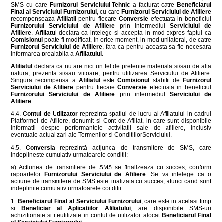
SMS cu care
Furnizorul Serviciului Tehnic
a facturat catre
Beneficiarul
Final al Serviciului Furnizorului
, cu care
Furnizorul Serviciului de Afiliere
recompenseaza
Afiliatii
pentru fiecare
Conversie
efectuata in beneficiul
Furnizorului Serviciului de Afiliere
prin intermediul
Serviciului de
Afiliere
.
Afiliatul
declara ca intelege si accepta in mod expres faptul ca
Comisionul
poate fi modificat, in orice moment, in mod unilateral, de catre
Furnizorul Serviciului de Afiliere
, fara ca pentru aceasta sa fie necesara
informarea prealabila a
Afiliatului
.
Afiliatul
declara ca nu are nici un fel de pretentie materiala si/sau de alta
natura, prezenta si/sau viitoare, pentru utilizarea Serviciului de Afiliere.
Singura recompensa a
Afiliatul
este
Comisionul
stabilit de
Furnizorul
Serviciului de Afiliere
pentru fiecare
Conversie
efectuata in beneficiul
Furnizorului Serviciului de Afiliere
prin intermediul
Serviciului de
Afiliere
.
4.4.
Contul de Utilizator
reprezinta spatiul de lucru al Afiliatului in cadrul
Platformei de Afiliere, denumit si Cont de Afiliat, in care sunt disponibile
informatii despre performantele activitatii sale de afiliere, inclusiv
eventuale actualizari ale Termenilor si ConditiilorServiciului.
4.5.
Conversia
reprezintă acţiunea de transmitere de SMS, care
indeplineste cumulativ urmatoarele conditii:
a) Actiunea de transmitere de SMS se finalizeaza cu succes, conform
rapoartelor
Furnizorului Serviciului de Afiliere
. Se va intelege ca o
actiune de transmitere de SMS este finalizata cu succes, atunci cand sunt
indeplinite cumulativ urmatoarele conditii:
1.
Beneficiarul Final al Serviciului Furnizorului
, care este in acelasi timp
si
Beneficiar al Aplicatiilor Afiliatului
, are disponibile SMS-uri
achizitionate si neutilizate in contul de utilizator alocat
Beneficiarul Final