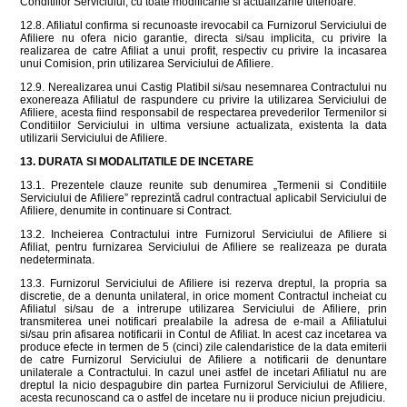
Conditiilor Serviciului, cu toate modificarile si actualizarile ulterioare.
12.8. Afiliatul confirma si recunoaste irevocabil ca Furnizorul Serviciului de
Afiliere nu ofera nicio garantie, directa si/sau implicita, cu privire la
realizarea de catre Afiliat a unui profit, respectiv cu privire la incasarea
unui Comision, prin utilizarea Serviciului de Afiliere.
12.9. Nerealizarea unui Castig Platibil si/sau nesemnarea Contractului nu
exonereaza Afiliatul de raspundere cu privire la utilizarea Serviciului de
Afiliere, acesta fiind responsabil de respectarea prevederilor Termenilor si
Conditiilor Serviciului in ultima versiune actualizata, existenta la data
utilizarii Serviciului de Afiliere.
13. DURATA SI MODALITATILE DE INCETARE
13.1. Prezentele clauze reunite sub denumirea „Termenii si Conditiile
Serviciului de Afiliere” reprezintă cadrul contractual aplicabil Serviciului de
Afiliere, denumite in continuare si Contract.
13.2. Incheierea Contractului intre Furnizorul Serviciului de Afiliere si
Afiliat, pentru furnizarea Serviciului de Afiliere se realizeaza pe durata
nedeterminata.
13.3. Furnizorul Serviciului de Afiliere isi rezerva dreptul, la propria sa
discretie, de a denunta unilateral, in orice moment Contractul incheiat cu
Afiliatul si/sau de a intrerupe utilizarea Serviciului de Afiliere, prin
transmiterea unei notificari prealabile la adresa de e-mail a Afiliatului
si/sau prin afisarea notificarii in Contul de Afiliat. In acest caz incetarea va
produce efecte in termen de 5 (cinci) zile calendaristice de la data emiterii
de catre Furnizorul Serviciului de Afiliere a notificarii de denuntare
unilaterale a Contractului. In cazul unei astfel de incetari Afiliatul nu are
dreptul la nicio despagubire din partea Furnizorul Serviciului de Afiliere,
acesta recunoscand ca o astfel de incetare nu ii produce niciun prejudiciu.