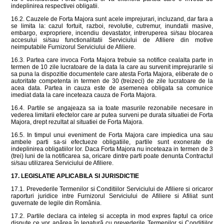
indeplinirea respectivei obligatii.
16.2. Cauzele de Forta Majora sunt acele imprejurari, incluzand, dar fara a
se limita la: cazul fortuit, razboi, revolutie, cutremur, inundatii masive,
embargo, expropriere, incendiu devastator, intreruperea si/sau blocarea
accesului si/sau functionalitatii Serviciului de Afiliere din motive
neimputabile Furnizorul Serviciului de Afiliere.
16.3. Partea care invoca Forta Majora trebuie sa notifice cealalta parte in
termen de 10 zile lucratoare de la data la care au survenit imprejurarile si
sa puna la dispozitie documentele care atesta Forta Majora, eliberate de o
autoritate competenta in termen de 30 (treizeci) de zile lucratoare de la
acea data. Partea in cauza este de asemenea obligata sa comunice
imediat data la care inceteaza cauza de Forta Majora.
16.4. Partile se angajeaza sa ia toate masurile rezonabile necesare in
vederea limitarii efectelor care ar putea surveni pe durata situatiei de Forta
Majora, drept rezultat al situatiei de Forta Majora.
16.5. In timpul unui eveniment de Forta Majora care impiedica una sau
ambele parti sa-si efectueze obligatiile, partile sunt exonerate de
indeplinirea obligatiilor lor. Daca Forta Majora nu inceteaza in termen de 3
(trei) luni de la notificarea sa, oricare dintre parti poate denunta Contractul
si/sau utilizarea Serviciului de Afiliere.
17. LEGISLATIE APLICABILA SI JURISDICTIE
17.1. Prevederile Termenilor si Conditiilor Serviciului de Afiliere si oricaror
raporturi juridice intre Furnizorul Serviciului de Afiliere si Afiliat sunt
guvernate de legile din România.
17.2. Partile declara ca inteleg si accepta in mod expres faptul ca orice
dispute ce vor apărea în legatură cu prevederile Termenilor si Conditiilor