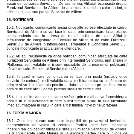
si/sau din utilizarea Serviciului. De asemenea, Afiliatul recunoaste dreptul
Furnizorul Serviciului de Afiliere de a cesiona / transfera catre un tert, in
orice mod, total sau partial, Serviciul de Afiliere.
15. NOTIFICARI
15.1. Notificarile, comunicarile si/sau orice alte adrese efectuate in cadrul
Serviciului de Afiliere se vor face in scris, prin comunicare la adresa de
corespondenta sau la adresa de e-mail indicate de catre Afiliat in
formularele de inregistrare a Contului de Afiliat, si de catre Furnizorul
Serviciului de Afiliere in Introducerea Termenilor si Conditiilor Serviciului,
cu toate modificarile si actualizarile ulterioare.
15.2. Afiliatul recunoaste ca orice notificari, comunicari efectuate de catre
Furnizorul Serviciului de Afiliere prin intermediul Serviciului, prin afisare in
Platforma, sunt valabile si ii sunt opozabile de la momentul publicarii /
afisarii de catre Furnizorul Serviciului de Afiliere.
15.3. In cazul in care comunicarea se face prin posta (inclusiv orice
serviciu de curierat), va fi valabila daca va fi transmisa cu confirmare de
primire si va fi considerata primita la data mentionata pe confirmarea de
primire de catre oficiul postal primitor si/sau de catre curier.
15.4. In cazul in care comunicarea se face prin e-mail ea va fi considerata
primita in ziua lucratoare in care a fost trimisa si/sau in ziua lucratoare
imediat urmatoare in cazul in care a fost trimisa intr-o zi nelucratoare.
16. FORTA MAJORA
16.1. Orice imprejurare care este imposibil de prevazut si invincibila,
independenta de vointa si controlul Partilor, care face imposibila
indeplinirea obligatiilor Afiliatului si/sau Furnizorul Serviciului de Afiliere,
va fi considerata Forta Majora si va exonera partea care o invoca de