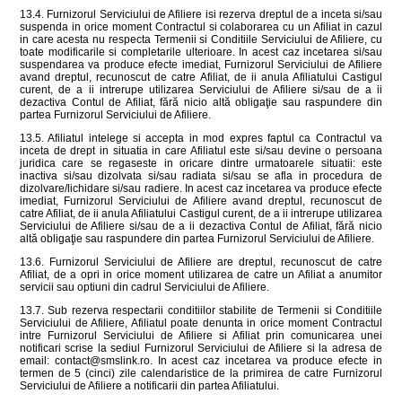
13.4. Furnizorul Serviciului de Afiliere isi rezerva dreptul de a inceta si/sau
suspenda in orice moment Contractul si colaborarea cu un Afiliat in cazul
in care acesta nu respecta Termenii si Conditiile Serviciului de Afiliere, cu
toate modificarile si completarile ulterioare. In acest caz incetarea si/sau
suspendarea va produce efecte imediat, Furnizorul Serviciului de Afiliere
avand dreptul, recunoscut de catre Afiliat, de ii anula Afiliatului Castigul
curent, de a ii intrerupe utilizarea Serviciului de Afiliere si/sau de a ii
dezactiva Contul de Afiliat, fără nicio altă obligaţie sau raspundere din
partea Furnizorul Serviciului de Afiliere.
13.5. Afiliatul intelege si accepta in mod expres faptul ca Contractul va
inceta de drept in situatia in care Afiliatul este si/sau devine o persoana
juridica care se regaseste in oricare dintre urmatoarele situatii: este
inactiva si/sau dizolvata si/sau radiata si/sau se afla in procedura de
dizolvare/lichidare si/sau radiere. In acest caz incetarea va produce efecte
imediat, Furnizorul Serviciului de Afiliere avand dreptul, recunoscut de
catre Afiliat, de ii anula Afiliatului Castigul curent, de a ii intrerupe utilizarea
Serviciului de Afiliere si/sau de a ii dezactiva Contul de Afiliat, fără nicio
altă obligaţie sau raspundere din partea Furnizorul Serviciului de Afiliere.
13.6. Furnizorul Serviciului de Afiliere are dreptul, recunoscut de catre
Afiliat, de a opri in orice moment utilizarea de catre un Afiliat a anumitor
servicii sau optiuni din cadrul Serviciului de Afiliere.
13.7. Sub rezerva respectarii conditiilor stabilite de Termenii si Conditiile
Serviciului de Afiliere, Afiliatul poate denunta in orice moment Contractul
intre Furnizorul Serviciului de Afiliere si Afiliat prin comunicarea unei
notificari scrise la sediul Furnizorul Serviciului de Afiliere si la adresa de
email: contact@smslink.ro. In acest caz incetarea va produce efecte in
termen de 5 (cinci) zile calendaristice de la primirea de catre Furnizorul
Serviciului de Afiliere a notificarii din partea Afiliatului.