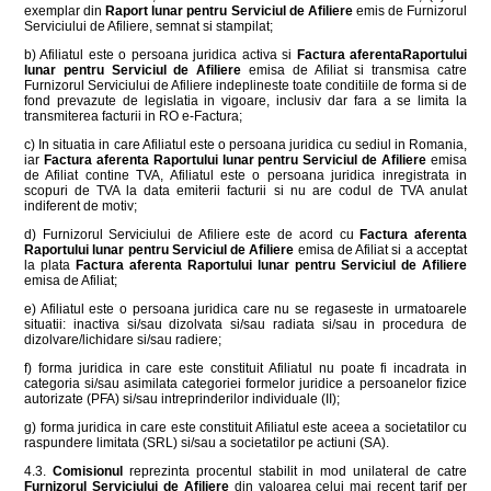
exemplar din
Raport lunar pentru Serviciul de Afiliere
emis de Furnizorul
Serviciului de Afiliere, semnat si stampilat;
b) Afiliatul este o persoana juridica activa si
Factura aferenta
Raportului
lunar pentru Serviciul de Afiliere
emisa de Afiliat si transmisa catre
Furnizorul Serviciului de Afiliere indeplineste toate conditiile de forma si de
fond prevazute de legislatia in vigoare, inclusiv dar fara a se limita la
transmiterea facturii in RO e-Factura;
c) In situatia in care Afiliatul este o persoana juridica cu sediul in Romania,
iar
Factura aferenta
Raportului lunar pentru Serviciul de Afiliere
emisa
de Afiliat contine TVA, Afiliatul este o persoana juridica inregistrata in
scopuri de TVA la data emiterii facturii si nu are codul de TVA anulat
indiferent de motiv;
d) Furnizorul Serviciului de Afiliere este de acord cu
Factura aferenta
Raportului lunar pentru Serviciul de Afiliere
emisa de Afiliat si a acceptat
la plata
Factura aferenta
Raportului lunar pentru Serviciul de Afiliere
emisa de Afiliat;
e) Afiliatul este o persoana juridica care nu se regaseste in urmatoarele
situatii: inactiva si/sau dizolvata si/sau radiata si/sau in procedura de
dizolvare/lichidare si/sau radiere;
f) forma juridica in care este constituit Afiliatul nu poate fi incadrata in
categoria si/sau asimilata categoriei formelor juridice a persoanelor fizice
autorizate (PFA) si/sau intreprinderilor individuale (II);
g) forma juridica in care este constituit Afiliatul este aceea a societatilor cu
raspundere limitata (SRL) si/sau a societatilor pe actiuni (SA).
4.3.
Comisionul
reprezinta procentul stabilit in mod unilateral de catre
Furnizorul Serviciului de Afiliere
din valoarea celui mai recent tarif per