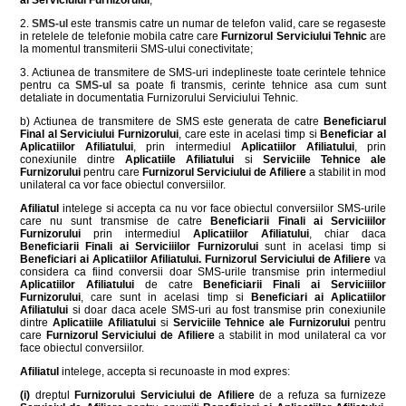
al Serviciului Furnizorului
;
2.
SMS-ul
este transmis catre un numar de telefon valid, care se regaseste
in retelele de telefonie mobila catre care
Furnizorul Serviciului Tehnic
are
la momentul transmiterii SMS-ului conectivitate;
3. Actiunea de transmitere de SMS-uri indeplineste toate cerintele tehnice
pentru ca
SMS-ul
sa poate fi transmis, cerinte tehnice asa cum sunt
detaliate in documentatia Furnizorului Serviciului Tehnic.
b) Actiunea de transmitere de SMS este generata de catre
Beneficiarul
Final al Serviciului Furnizorului
, care este in acelasi timp si
Beneficiar al
Aplicatiilor Afiliatului
, prin intermediul
Aplicatiilor Afiliatului
, prin
conexiunile dintre
Aplicatiile Afiliatului
si
Serviciile Tehnice ale
Furnizorului
pentru care
Furnizorul Serviciului de Afiliere
a stabilit in mod
unilateral ca vor face obiectul conversiilor.
Afiliatul
intelege si accepta ca nu vor face obiectul conversiilor SMS-urile
care nu sunt transmise de catre
Beneficiarii Finali ai Serviciiilor
Furnizorului
prin intermediul
Aplicatiilor Afiliatului
, chiar daca
Beneficiarii Finali ai Serviciiilor Furnizorului
sunt in acelasi timp si
Beneficiari ai Aplicatiilor Afiliatului.
Furnizorul Serviciului de Afiliere
va
considera ca fiind conversii doar SMS-urile transmise prin intermediul
Aplicatiilor Afiliatului
de catre
Beneficiarii Finali ai Serviciiilor
Furnizorului
, care sunt in acelasi timp si
Beneficiari ai Aplicatiilor
Afiliatului
si doar daca acele SMS-uri au fost transmise prin conexiunile
dintre
Aplicatiile Afiliatului
si
Serviciile Tehnice ale Furnizorului
pentru
care
Furnizorul Serviciului de Afiliere
a stabilit in mod unilateral ca vor
face obiectul conversiilor.
Afiliatul
intelege, accepta si recunoaste in mod expres:
(i)
dreptul
Furnizorului Serviciului de Afiliere
de a refuza sa furnizeze