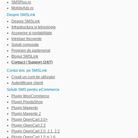
SMSPlus.ro
MobileAds.ro
Despre SMSLink
Despre SMSLink
Infrastructura si tehnologie
Acoperire si portabilitate
Intrebari frecvente
Solutii corporate
Program de parteneriat
Blogul SMSLink
Contact / Support (24/7)
Contul dvs. pe SMSLink
Creati un cont de utilizator
Autentificare clienti
Solutii SMS pentru eCommerce
Plugin WooCommerce
Plugin PrestaShop
Plugin Magento
Plugin Magento 2
Plugin OpenCart 3.0+
Plugin OpenCart 2.3
Plugin OpenCart 2.0, 2.1, 2.2
Plugin OpenCart 1.5 si 1.6