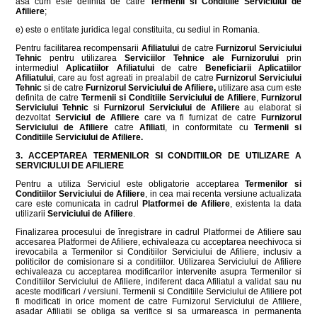
asa cum este definita de catre
Termenii si Conditiile Serviciului de
Afiliere
;
e) este o entitate juridica legal constituita, cu sediul in Romania.
Pentru facilitarea recompensarii
Afiliatului
de catre
Furnizorul Serviciului
Tehnic
pentru utilizarea
Serviciilor Tehnice ale Furnizorului
prin
intermediul
Aplicatiilor Afiliatului
de catre
Beneficiarii Aplicatiilor
Afiliatului
, care au fost agreati in prealabil de catre
Furnizorul Serviciului
Tehnic
si de catre
Furnizorul Serviciului de Afiliere,
utilizare asa cum este
definita de catre
Termenii si Conditiile Serviciului de Afiliere
,
Furnizorul
Serviciului Tehnic
si
Furnizorul Serviciului de Afiliere
au elaborat si
dezvoltat
Serviciul de Afiliere
care va fi furnizat de catre
Furnizorul
Serviciului de Afiliere
catre
Afiliati
, in conformitate cu
Termenii si
Conditiile Serviciului de Afiliere.
3. ACCEPTAREA TERMENILOR SI CONDITIILOR DE UTILIZARE A
SERVICIULUI DE AFILIERE
Pentru a utiliza Serviciul este obligatorie acceptarea
Termenilor si
Conditiilor Serviciului de Afiliere
, in cea mai recenta versiune actualizata
care este comunicata in cadrul
Platformei de Afiliere
, existenta la data
utilizarii
Serviciului de Afiliere
.
Finalizarea procesului de înregistrare in cadrul Platformei de Afiliere sau
accesarea Platformei de Afiliere, echivaleaza cu acceptarea neechivoca si
irevocabila a Termenilor si Conditiilor Serviciului de Afiliere, inclusiv a
politicilor de comisionare si a conditiilor. Utilizarea Serviciului de Afiliere
echivaleaza cu acceptarea modificarilor intervenite asupra Termenilor si
Conditiilor Serviciului de Afiliere, indiferent daca Afiliatul a validat sau nu
aceste modificari / versiuni. Termenii si Conditiile Serviciului de Afiliere pot
fi modificati in orice moment de catre Furnizorul Serviciului de Afiliere,
asadar Afiliatii se obliga sa verifice si sa urmareasca in permanenta