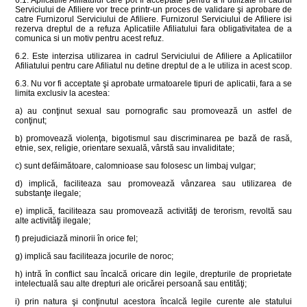
6.1. Aplicatiile Afiliatului care pot fi acceptate pentru a fi utilizate in cadrul
Serviciului de Afiliere vor trece printr-un proces de validare şi aprobare de
catre Furnizorul Serviciului de Afiliere. Furnizorul Serviciului de Afiliere isi
rezerva dreptul de a refuza Aplicatiile Afiliatului fara obligativitatea de a
comunica si un motiv pentru acest refuz.
6.2. Este interzisa utilizarea in cadrul Serviciului de Afiliere a Aplicatiilor
Afiliatului pentru care Afiliatul nu detine dreptul de a le utiliza in acest scop.
6.3. Nu vor fi acceptate şi aprobate urmatoarele tipuri de aplicatii, fara a se
limita exclusiv la acestea:
a) au conţinut sexual sau pornografic sau promovează un astfel de
conţinut;
b) promovează violenţa, bigotismul sau discriminarea pe bază de rasă,
etnie, sex, religie, orientare sexuală, vârstă sau invaliditate;
c) sunt defăimătoare, calomnioase sau folosesc un limbaj vulgar;
d) implică, faciliteaza sau promovează vânzarea sau utilizarea de
substanţe ilegale;
e) implică, faciliteaza sau promovează activităţi de terorism, revoltă sau
alte activităţi ilegale;
f) prejudiciază minorii în orice fel;
g) implică sau faciliteaza jocurile de noroc;
h) intră în conflict sau încalcă oricare din legile, drepturile de proprietate
intelectuală sau alte drepturi ale oricărei persoană sau entităţi;
i) prin natura şi conţinutul acestora încalcă legile curente ale statului