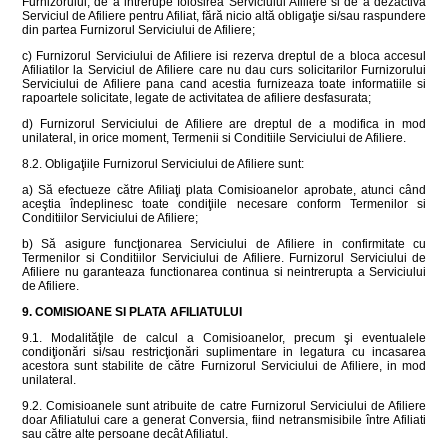
Furnizorului, de a intrerupe folosirea Serviciului Afiliere si de a dezactiva
Serviciul de Afiliere pentru Afiliat, fără nicio altă obligaţie si/sau raspundere
din partea Furnizorul Serviciului de Afiliere;
c) Furnizorul Serviciului de Afiliere isi rezerva dreptul de a bloca accesul
Afiliatilor la Serviciul de Afiliere care nu dau curs solicitarilor Furnizorului
Serviciului de Afiliere pana cand acestia furnizeaza toate informatiile si
rapoartele solicitate, legate de activitatea de afiliere desfasurata;
d) Furnizorul Serviciului de Afiliere are dreptul de a modifica in mod
unilateral, in orice moment, Termenii si Conditiile Serviciului de Afiliere.
8.2. Obligaţiile Furnizorul Serviciului de Afiliere sunt:
a) Să efectueze către Afiliaţi plata Comisioanelor aprobate, atunci când
aceştia îndeplinesc toate condiţiile necesare conform Termenilor si
Conditiilor Serviciului de Afiliere;
b) Să asigure funcţionarea Serviciului de Afiliere in confirmitate cu
Termenilor si Conditiilor Serviciului de Afiliere. Furnizorul Serviciului de
Afiliere nu garanteaza functionarea continua si neintrerupta a Serviciului
de Afiliere.
9. COMISIOANE SI PLATA AFILIATULUI
9.1. Modalităţile de calcul a Comisioanelor, precum şi eventualele
condiţionări si/sau restricţionări suplimentare in legatura cu incasarea
acestora sunt stabilite de către Furnizorul Serviciului de Afiliere, in mod
unilateral.
9.2. Comisioanele sunt atribuite de catre Furnizorul Serviciului de Afiliere
doar Afiliatului care a generat Conversia, fiind netransmisibile între Afiliati
sau către alte persoane decât Afiliatul.