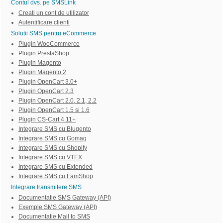
Contul dvs. pe SMSLink
Creati un cont de utilizator
Autentificare clienti
Solutii SMS pentru eCommerce
Plugin WooCommerce
Plugin PrestaShop
Plugin Magento
Plugin Magento 2
Plugin OpenCart 3.0+
Plugin OpenCart 2.3
Plugin OpenCart 2.0, 2.1, 2.2
Plugin OpenCart 1.5 si 1.6
Plugin CS-Cart 4.11+
Integrare SMS cu Blugento
Integrare SMS cu Gomag
Integrare SMS cu Shopify
Integrare SMS cu VTEX
Integrare SMS cu Extended
Integrare SMS cu FamShop
Integrare transmitere SMS
Documentatie SMS Gateway (API)
Exemple SMS Gateway (API)
Documentatie Mail to SMS