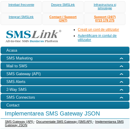
Intrebari frecvente
Despre SMSLink
Infrastructura si
tehnologie
Integrari SMSLink
Contact / Support
Support (24/7)
(24/7)
0723 178 275
Creati un cont de utilizator
Autentificare in contul de
utilizator
Acasa
SMS Marketing
Mail to SMS
SMS Gateway (API)
SMS Alerts
2-Way SMS
SMS Connectors
Contact
Implementarea SMS Gateway JSON
SMS Gateway (API)
-
Documentatie SMS Gateway (SMS API)
-
Implementarea SMS
Gateway JSON