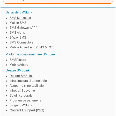
Serviciile SMSLink
SMS Marketing
Mail to SMS
SMS Gateway (API)
SMS Alerts
2-Way SMS
SMS Connectors
Mobile Advertising (SMS & RCS)
Platforme complementare SMSLink
SMSPlus.ro
MobileAds.ro
Despre SMSLink
Despre SMSLink
Infrastructura si tehnologie
Acoperire si portabilitate
Intrebari frecvente
Solutii corporate
Program de parteneriat
Blogul SMSLink
Contact / Support (24/7)