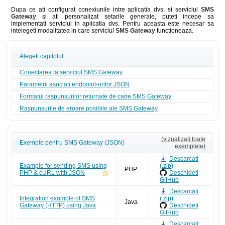
Dupa ce ati configurat conexiunile intre aplicatia dvs. si serviciul
SMS
Gateway
si ati personalizat setarile generale, puteti incepe sa
implementati serviciul in aplicatia dvs. Pentru aceasta este necesar sa
intelegeti modalitatea in care serviciul
SMS Gateway
functioneaza.
Alegeti capitolul
Conectarea la serviciul SMS Gateway
Parametrii asociati endpoint-urilor JSON
Formatul raspunsurilor returnate de catre SMS Gateway
Raspunsurile de eroare posibile ale SMS Gateway
(vizualizati toate
Exemple pentru SMS Gateway (JSON)
exemplele)
Descarcati
Example for sending SMS using
(.zip)
PHP
PHP & cURL with JSON
Deschideti
GitHub
Descarcati
Integration example of SMS
(.zip)
Java
Gateway (HTTP) using Java
Deschideti
GitHub
Descarcati