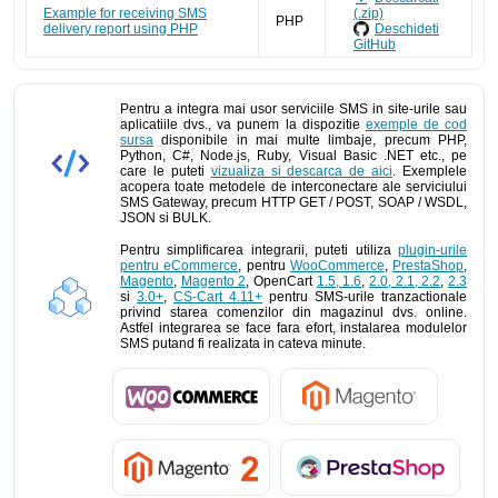
Example for receiving SMS
(.zip)
PHP
delivery report using PHP
Deschideti
GitHub
Pentru a integra mai usor serviciile SMS in site-urile sau
aplicatiile dvs., va punem la dispozitie
exemple de cod
sursa
disponibile in mai multe limbaje, precum PHP,
Python, C#, Node.js, Ruby, Visual Basic .NET etc., pe
care le puteti
vizualiza si descarca de aici
. Exemplele
acopera toate metodele de interconectare ale serviciului
SMS Gateway, precum HTTP GET / POST, SOAP / WSDL,
JSON si BULK.
Pentru simplificarea integrarii, puteti utiliza
plugin-urile
pentru eCommerce
, pentru
WooCommerce
,
PrestaShop
,
Magento
,
Magento 2
, OpenCart
1.5, 1.6
,
2.0, 2.1, 2.2
,
2.3
si
3.0+
,
CS-Cart 4.11+
pentru SMS-urile tranzactionale
privind starea comenzilor din magazinul dvs. online.
Astfel integrarea se face fara efort, instalarea modulelor
SMS putand fi realizata in cateva minute.