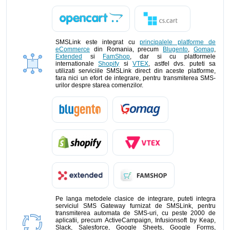
SMSLink este integrat cu
principalele platforme de
eCommerce
din Romania, precum
Blugento
,
Gomag
,
Extended
si
FamShop
, dar si cu platformele
internationale
Shopify
si
VTEX
, astfel dvs. puteti sa
utilizati serviciile SMSLink direct din aceste platforme,
fara nici un efort de integrare, pentru transmiterea SMS-
urilor despre starea comenzilor.
Pe langa metodele clasice de integrare, puteti integra
serviciul SMS Gateway furnizat de SMSLink, pentru
transmiterea automata de SMS-uri, cu peste 2000 de
aplicatii, precum ActiveCampaign, Infusionsoft by Keap,
Slack, Salesforce, Google Sheets, Google Forms,