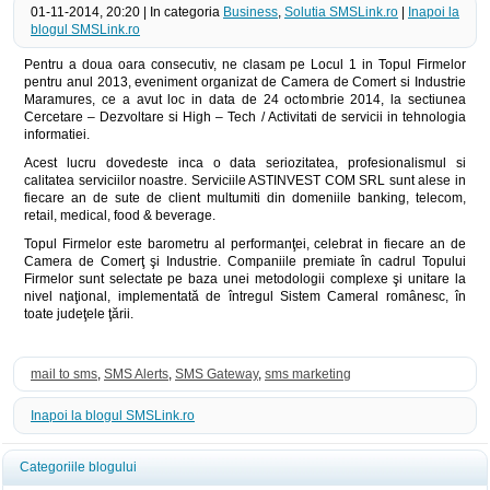
01-11-2014, 20:20 | In categoria
Business
,
Solutia SMSLink.ro
|
Inapoi la
blogul SMSLink.ro
Pentru a doua oara consecutiv, ne clasam pe Locul 1 in Topul Firmelor
pentru anul 2013, eveniment organizat de Camera de Comert si Industrie
Maramures, ce a avut loc in data de 24 octombrie 2014, la sectiunea
Cercetare – Dezvoltare si High – Tech / Activitati de servicii in tehnologia
informatiei.
Acest lucru dovedeste inca o data seriozitatea, profesionalismul si
calitatea serviciilor noastre. Serviciile ASTINVEST COM SRL sunt alese in
fiecare an de sute de client multumiti din domeniile banking, telecom,
retail, medical, food & beverage.
Topul Firmelor este barometru al performanţei, celebrat in fiecare an de
Camera de Comerţ şi Industrie. Companiile premiate în cadrul Topului
Firmelor sunt selectate pe baza unei metodologii complexe şi unitare la
nivel naţional, implementată de întregul Sistem Cameral românesc, în
toate judeţele ţării.
mail to sms
,
SMS Alerts
,
SMS Gateway
,
sms marketing
Inapoi la blogul SMSLink.ro
Categoriile blogului