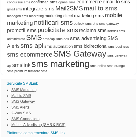
ecommerce
email to sms
confirmari sms
concursuri sms
cpanel sms
mail to sms
Mail2SMS
integrare sms
gmail sms
mobile
marketing sms
marketing direct
managed sms marketing
notificari sms
marketing
outlook sms
php sms gateway
publicitate sms
promotii sms
reclama sms
servicii sms
SMS
sms advertising
SMS
administrate
sms2api
sms ads
sms api
Alerts
sms bidirectional
sms automation
sms business
SMS Gateway
sms ecommerce
sms gateway
sms marketing
smslink
api
sms online
sms orange
sms premium
trimitere sms
Serviciile SMSLink
SMS Marketing
Mail to SMS
SMS Gateway
SMS Alerts
2-Way SMS
SMS Connectors
Mobile Advertising (SMS & RCS)
Platforme complementare SMSLink