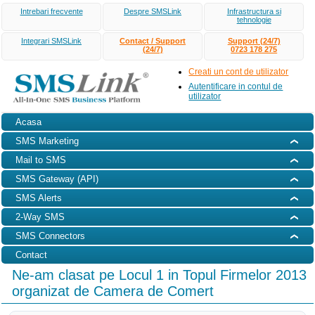
Intrebari frecvente
Despre SMSLink
Infrastructura si
tehnologie
Integrari SMSLink
Contact / Support
Support (24/7)
(24/7)
0723 178 275
Creati un cont de utilizator
Autentificare in contul de
utilizator
Acasa
SMS Marketing
Mail to SMS
SMS Gateway (API)
SMS Alerts
2-Way SMS
SMS Connectors
Contact
Ne-am clasat pe Locul 1 in Topul Firmelor 2013
organizat de Camera de Comert