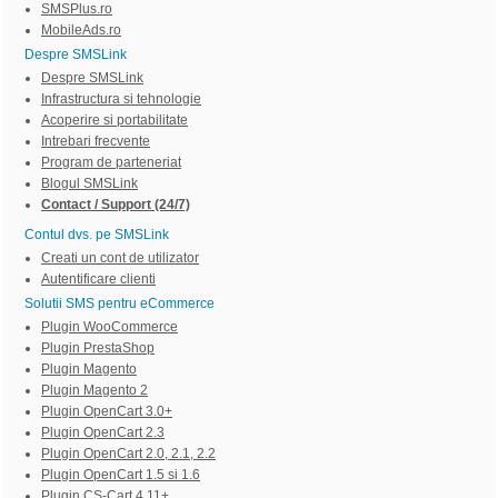
SMSPlus.ro
MobileAds.ro
Despre SMSLink
Despre SMSLink
Infrastructura si tehnologie
Acoperire si portabilitate
Intrebari frecvente
Program de parteneriat
Blogul SMSLink
Contact / Support (24/7)
Contul dvs. pe SMSLink
Creati un cont de utilizator
Autentificare clienti
Solutii SMS pentru eCommerce
Plugin WooCommerce
Plugin PrestaShop
Plugin Magento
Plugin Magento 2
Plugin OpenCart 3.0+
Plugin OpenCart 2.3
Plugin OpenCart 2.0, 2.1, 2.2
Plugin OpenCart 1.5 si 1.6
Plugin CS-Cart 4.11+