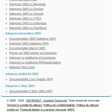
Integrare SMS cu Blugento
Integrare SMS cu Gomag
Integrare SMS cu Shopify
Integrare SMS cu VTEX
Integrare SMS cu Extended
Integrare SMS cu FamShop
Integrare transmitere SMS
Documentatie SMS Gateway (API)
Exemple SMS Gateway (API)
Documentatie Mail to SMS
Plugin-uri SMS pentru eCommerce
Integrari cu platforme eCommerce
Integrari cu platforme RPA/automation
Integrari One-Click
Integrare platforma SMS
Documentatie Live Update (API)
Integrare 2-Way SMS
Documentatie 2-Way SMS (API)
© 2008 - 2026 -
ASTINVEST - Inspiring Tomorrow
. Toate drepturile rezervate.
Termeni si conditii de utilizare
,
Politica de confidentialitate
,
Politica de utilizare
cookie-uri
,
Protectia datelor cu caracter personal
,
ANPC