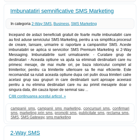
Imbunatatiri semnificative SMS Marketing
In categoria
2-Way SMS
,
Business
,
SMS Marketing
Incepand de astazi beneficiati gratuit de foarte multe imbunatatiri care
au fost aduse serviciului SMS Marketing, pentru a va simplifica procesul
de creare, lansare, urmarire si raportare a campaniilor SMS. Aceste
imbunatatiri se aplica si serviciilor SMS Premium Marketing si 2-Way
Messaging. Imbunatatirile sunt urmatoarele: - Curatare grup de
destinatari - Aceasta optiune va ajuta sa eliminati destinatarii care nu
primesc mesaje, de mai multe ori, pe baza istoricului complet al
trimiterilor, pentru ca trimiterile ulterioare sa fie mai eficiente. Este
recomandat sa rulati aceasta optiune dupa cel putin doua trimiteri catre
acelasi grup sau grupuri in care destinatarii sunt aproape aceeiasi
pentru a nu elimina destinatari care nu au primit mesajele doar o
singura data, din cauza lipsei de semnal sau ...
Cititi continuarea acestui articol. »
campanii sms
,
campanii sms marketing
,
concursuri sms
,
confirmari
sms
,
marketing prin sms
,
promotii sms
,
publicitate sms
,
reclama sms
,
SMS
,
SMS Gateway
,
sms marketing
2-Way SMS