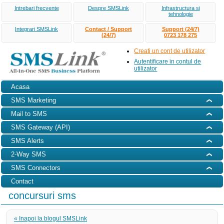
Intrebari frecvente
Despre SMSLink
Infrastructura si
tehnologie
Integrari SMSLink
Contact / Support
Support (24/7)
(24/7)
0723 178 275
Creati un cont de utilizator
Autentificare in contul de
utilizator
Acasa
SMS Marketing
Mail to SMS
SMS Gateway (API)
SMS Alerts
2-Way SMS
SMS Connectors
Contact
concursuri sms
« Inapoi la blogul SMSLink