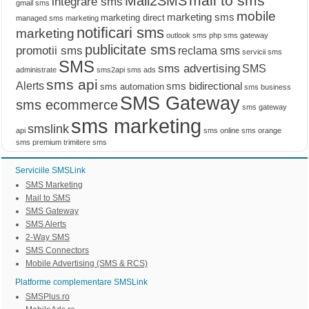
mail to sms
Mail2SMS
integrare sms
gmail sms
mobile
marketing sms
marketing direct
managed sms marketing
notificari sms
marketing
outlook sms
php sms gateway
publicitate sms
promotii sms
reclama sms
servicii sms
SMS
sms advertising
SMS
administrate
sms2api
sms ads
sms api
Alerts
sms bidirectional
sms automation
sms business
SMS Gateway
sms ecommerce
sms gateway
sms marketing
smslink
api
sms online
sms orange
sms premium
trimitere sms
Serviciile SMSLink
SMS Marketing
Mail to SMS
SMS Gateway
SMS Alerts
2-Way SMS
SMS Connectors
Mobile Advertising (SMS & RCS)
Platforme complementare SMSLink
SMSPlus.ro