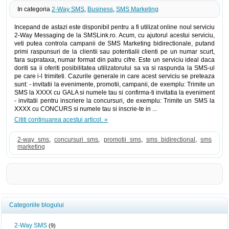
In categoria
2-Way SMS
,
Business
,
SMS Marketing
Incepand de astazi este disponibil pentru a fi utilizat online noul serviciu
2-Way Messaging de la SMSLink.ro. Acum, cu ajutorul acestui serviciu,
veti putea controla campanii de SMS Marketing bidirectionale, putand
primi raspunsuri de la clientii sau potentialii clienti pe un numar scurt,
fara suprataxa, numar format din patru cifre. Este un serviciu ideal daca
doriti sa ii oferiti posibilitatea utilizatorului sa va si raspunda la SMS-ul
pe care i-l trimiteti. Cazurile generale in care acest serviciu se preteaza
sunt: - invitatii la evenimente, promotii, campanii, de exemplu: Trimite un
SMS la XXXX cu GALA si numele tau si confirma-ti invitatia la eveniment
- invitatii pentru inscriere la concursuri, de exemplu: Trimite un SMS la
XXXX cu CONCURS si numele tau si inscrie-te in ...
Cititi continuarea acestui articol. »
2-way sms
,
concursuri sms
,
promotii sms
,
sms bidirectional
,
sms
marketing
Categoriile blogului
2-Way SMS
(9)