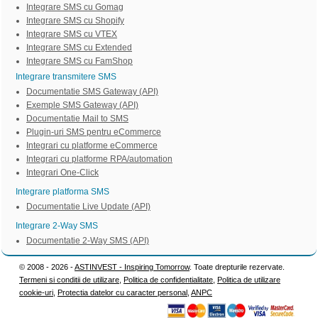
Integrare SMS cu Gomag
Integrare SMS cu Shopify
Integrare SMS cu VTEX
Integrare SMS cu Extended
Integrare SMS cu FamShop
Integrare transmitere SMS
Documentatie SMS Gateway (API)
Exemple SMS Gateway (API)
Documentatie Mail to SMS
Plugin-uri SMS pentru eCommerce
Integrari cu platforme eCommerce
Integrari cu platforme RPA/automation
Integrari One-Click
Integrare platforma SMS
Documentatie Live Update (API)
Integrare 2-Way SMS
Documentatie 2-Way SMS (API)
© 2008 - 2026 -
ASTINVEST - Inspiring Tomorrow
. Toate drepturile rezervate.
Termeni si conditii de utilizare
,
Politica de confidentialitate
,
Politica de utilizare
cookie-uri
,
Protectia datelor cu caracter personal
,
ANPC