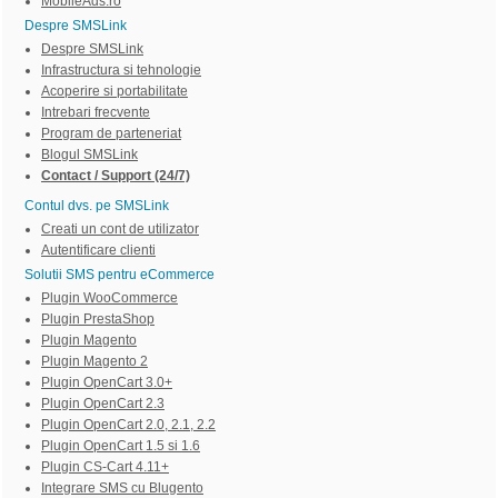
MobileAds.ro
Despre SMSLink
Despre SMSLink
Infrastructura si tehnologie
Acoperire si portabilitate
Intrebari frecvente
Program de parteneriat
Blogul SMSLink
Contact / Support (24/7)
Contul dvs. pe SMSLink
Creati un cont de utilizator
Autentificare clienti
Solutii SMS pentru eCommerce
Plugin WooCommerce
Plugin PrestaShop
Plugin Magento
Plugin Magento 2
Plugin OpenCart 3.0+
Plugin OpenCart 2.3
Plugin OpenCart 2.0, 2.1, 2.2
Plugin OpenCart 1.5 si 1.6
Plugin CS-Cart 4.11+
Integrare SMS cu Blugento