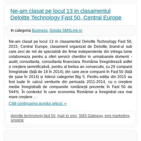
Ne-am clasat pe locul 13 in clasamentul
Deloitte Technology Fast 50, Central Europe
In categoria
Business
,
Solutia SMSLink.ro
Ne-am clasat pe locul 13 in clasamentul Deloitte Technology Fast 50,
2015, Central Europe, clasament organizat de Deloitte, brand-ul sub
care zeci de mii de specialisti din firme independente din intrega lume
colaboreaza pentru a oferi servicii clientilor in urmatoarele domenii -
audit, consultanta, consultanta financiara. România înregistrează astfel
o creștere semnificativă, pentru al treilea an consecutiv, cu 29 companii
înregistrate (față de 18 în 2014), din care zece companii în Fast 50 (față
de șase în 2014) și liderul categoriei Big 5. Pentru ediția din 2015 au
fost luate în calcul veniturile din perioada 2011-2014, cu o creștere
medie înregistrată de companiile românești prezente în Fast 50 de
544%. În contextul în care economia României a înregistrat cea mai
mare creștere ...
Cititi continuarea acestui articol. »
deloitte technology fast 50
,
mail to sms
,
SMS Gateway
,
sms marketing
,
smslink