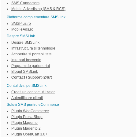
SMS Connectors
Mobile Advertising (SMS & RCS)
Platforme complementare SMSLink
SMSPlus.ro
MobileAds.ro
Despre SMSLink
Despre SMSLink
Infrastructura si tehnologie
Acoperire si portabilitate
Intrebari frecvente
Program de parteneriat
Blogul SMSLink
Contact / Support (24/7)
Contul dvs. pe SMSLink
Creati un cont de utilizator
Autentificare clienti
Solutii SMS pentru eCommerce
Plugin WooCommerce
Plugin PrestaShop
Plugin Magento
Plugin Magento 2
Plugin OpenCart 3.0+