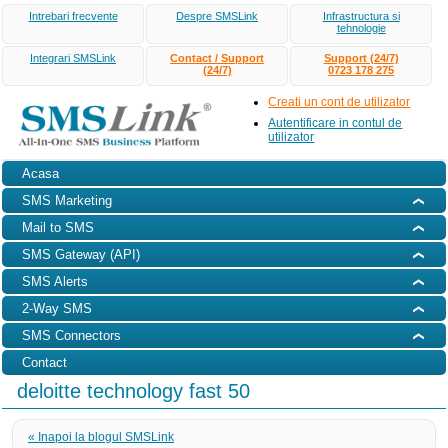
Intrebari frecvente
Despre SMSLink
Infrastructura si
tehnologie
Integrari SMSLink
Contact / Support
Support (24/7)
(24/7)
0723 178 275
Creati un cont de utilizator
Autentificare in contul de
utilizator
Acasa
SMS Marketing
Mail to SMS
SMS Gateway (API)
SMS Alerts
2-Way SMS
SMS Connectors
Contact
deloitte technology fast 50
« Inapoi la blogul SMSLink