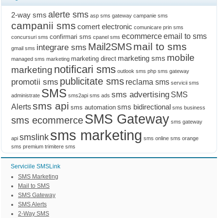
alerte sms
2-way sms
asp sms gateway
campanie sms
campanii sms
comert electronic
comunicare prin sms
ecommerce
email to sms
confirmari sms
concursuri sms
cpanel sms
mail to sms
Mail2SMS
integrare sms
gmail sms
mobile
marketing sms
marketing direct
managed sms marketing
notificari sms
marketing
outlook sms
php sms gateway
publicitate sms
promotii sms
reclama sms
servicii sms
SMS
sms advertising
SMS
administrate
sms2api
sms ads
sms api
Alerts
sms bidirectional
sms automation
sms business
SMS Gateway
sms ecommerce
sms gateway
sms marketing
smslink
api
sms online
sms orange
sms premium
trimitere sms
Serviciile SMSLink
SMS Marketing
Mail to SMS
SMS Gateway
SMS Alerts
2-Way SMS