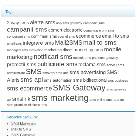
Tags
alerte sms
2-way sms
asp sms gateway
campanie sms
campanii sms
comert electronic
comunicare prin sms
ecommerce
email to sms
confirmari sms
concursuri sms
cpanel sms
mail to sms
Mail2SMS
integrare sms
gmail sms
mobile
marketing sms
marketing direct
managed sms marketing
notificari sms
marketing
outlook sms
php sms gateway
publicitate sms
promotii sms
reclama sms
servicii sms
SMS
sms advertising
SMS
administrate
sms2api
sms ads
sms api
Alerts
sms bidirectional
sms automation
sms business
SMS Gateway
sms ecommerce
sms gateway
sms marketing
smslink
api
sms online
sms orange
sms premium
trimitere sms
Serviciile SMSLink
SMS Marketing
Mail to SMS
SMS Gateway