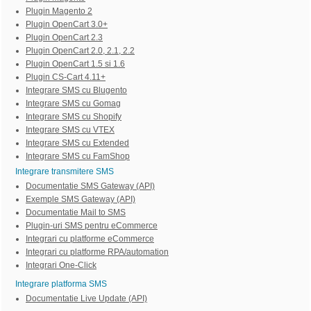
Plugin Magento 2
Plugin OpenCart 3.0+
Plugin OpenCart 2.3
Plugin OpenCart 2.0, 2.1, 2.2
Plugin OpenCart 1.5 si 1.6
Plugin CS-Cart 4.11+
Integrare SMS cu Blugento
Integrare SMS cu Gomag
Integrare SMS cu Shopify
Integrare SMS cu VTEX
Integrare SMS cu Extended
Integrare SMS cu FamShop
Integrare transmitere SMS
Documentatie SMS Gateway (API)
Exemple SMS Gateway (API)
Documentatie Mail to SMS
Plugin-uri SMS pentru eCommerce
Integrari cu platforme eCommerce
Integrari cu platforme RPA/automation
Integrari One-Click
Integrare platforma SMS
Documentatie Live Update (API)