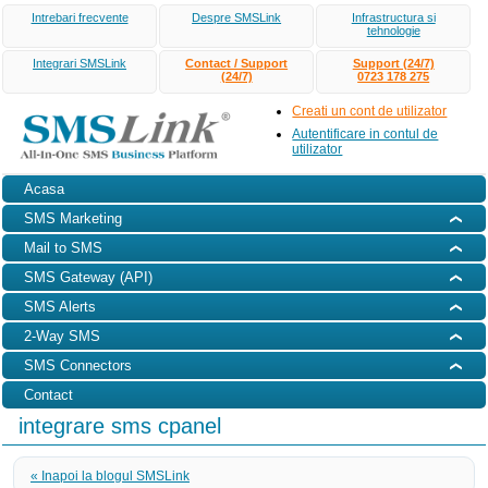
Intrebari frecvente
Despre SMSLink
Infrastructura si
tehnologie
Integrari SMSLink
Contact / Support
Support (24/7)
(24/7)
0723 178 275
Creati un cont de utilizator
Autentificare in contul de
utilizator
Acasa
SMS Marketing
Mail to SMS
SMS Gateway (API)
SMS Alerts
2-Way SMS
SMS Connectors
Contact
integrare sms cpanel
« Inapoi la blogul SMSLink