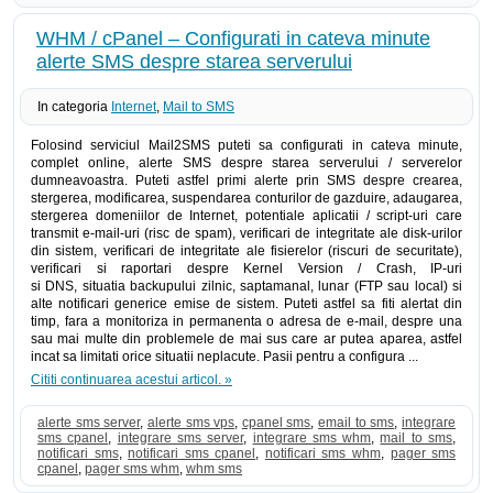
WHM / cPanel – Configurati in cateva minute
alerte SMS despre starea serverului
In categoria
Internet
,
Mail to SMS
Folosind serviciul Mail2SMS puteti sa configurati in cateva minute,
complet online, alerte SMS despre starea serverului / serverelor
dumneavoastra. Puteti astfel primi alerte prin SMS despre crearea,
stergerea, modificarea, suspendarea conturilor de gazduire, adaugarea,
stergerea domeniilor de Internet, potentiale aplicatii / script-uri care
transmit e-mail-uri (risc de spam), verificari de integritate ale disk-urilor
din sistem, verificari de integritate ale fisierelor (riscuri de securitate),
verificari si raportari despre Kernel Version / Crash, IP-uri
si DNS, situatia backupului zilnic, saptamanal, lunar (FTP sau local) si
alte notificari generice emise de sistem. Puteti astfel sa fiti alertat din
timp, fara a monitoriza in permanenta o adresa de e-mail, despre una
sau mai multe din problemele de mai sus care ar putea aparea, astfel
incat sa limitati orice situatii neplacute. Pasii pentru a configura ...
Cititi continuarea acestui articol. »
alerte sms server
,
alerte sms vps
,
cpanel sms
,
email to sms
,
integrare
sms cpanel
,
integrare sms server
,
integrare sms whm
,
mail to sms
,
notificari sms
,
notificari sms cpanel
,
notificari sms whm
,
pager sms
cpanel
,
pager sms whm
,
whm sms