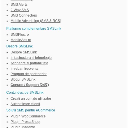
SMS Alerts
2-Way SMS
SMS Connectors
Mobile Advertising (SMS & RCS)
Platforme complementare SMSLink
SMSPlus.ro
MobileAds.ro
Despre SMSLink
Despre SMSLink
Infrastructura si tehnologie
Acoperire si portabilitate
Intrebari frecvente
Program de parteneriat
Blogul SMSLink
Contact / Support (24/7)
Contul dvs. pe SMSLink
Creati un cont de utilizator
Autentificare clienti
Solutii SMS pentru eCommerce
Plugin WooCommerce
Plugin PrestaShop
Plugin Magento